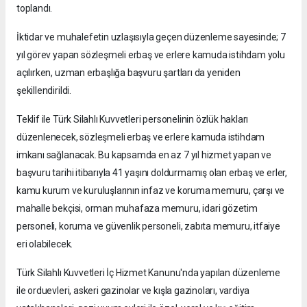
toplandı.
İktidar ve muhalefetin uzlaşısıyla geçen düzenleme sayesinde; 7
yıl görev yapan sözleşmeli erbaş ve erlere kamuda istihdam yolu
açılırken, uzman erbaşlığa başvuru şartları da yeniden
şekillendirildi.
Teklif ile Türk Silahlı Kuvvetleri personelinin özlük hakları
düzenlenecek, sözleşmeli erbaş ve erlere kamuda istihdam
imkanı sağlanacak. Bu kapsamda en az 7 yıl hizmet yapan ve
başvuru tarihi itibarıyla 41 yaşını doldurmamış olan erbaş ve erler,
kamu kurum ve kuruluşlarının infaz ve koruma memuru, çarşı ve
mahalle bekçisi, orman muhafaza memuru, idari gözetim
personeli, koruma ve güvenlik personeli, zabıta memuru, itfaiye
eri olabilecek.
Türk Silahlı Kuvvetleri İç Hizmet Kanunu'nda yapılan düzenleme
ile orduevleri, askeri gazinolar ve kışla gazinoları, vardiya