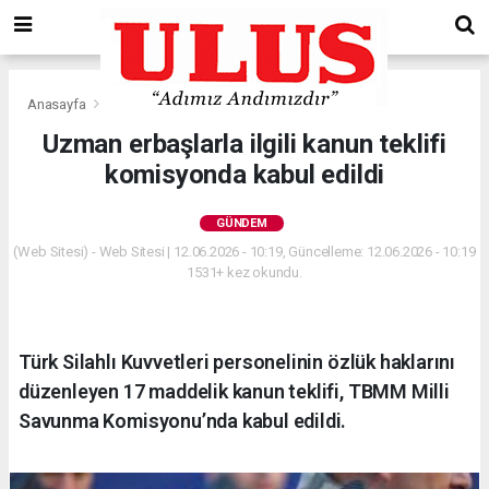
Anasayfa
Gündem
Uzman erbaşlarla ilgili kanun teklifi
komisyonda kabul edildi
GÜNDEM
(Web Sitesi) - Web Sitesi | 12.06.2026 - 10:19, Güncelleme: 12.06.2026 - 10:19
1531+ kez okundu.
Türk Silahlı Kuvvetleri personelinin özlük haklarını
düzenleyen 17 maddelik kanun teklifi, TBMM Milli
Savunma Komisyonu’nda kabul edildi.