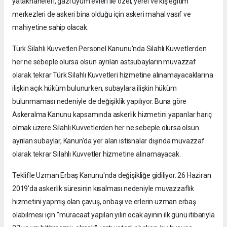
yatakhaneleri, gazi uyum evleri ile özel, yerel ve kış eğitim
merkezleri de askeri bina olduğu için askeri mahal vasıf ve
mahiyetine sahip olacak.
Türk Silahlı Kuvvetleri Personel Kanunu'nda Silahlı Kuvvetlerden
her ne sebeple olursa olsun ayrılan astsubayların muvazzaf
olarak tekrar Türk Silahlı Kuvvetleri hizmetine alınamayacaklarına
ilişkin açık hüküm bulunurken, subaylara ilişkin hüküm
bulunmaması nedeniyle de değişiklik yapılıyor. Buna göre
Askeralma Kanunu kapsamında askerlik hizmetini yapanlar hariç
olmak üzere Silahlı Kuvvetlerden her ne sebeple olursa olsun
ayrılan subaylar, Kanun'da yer alan istisnalar dışında muvazzaf
olarak tekrar Silahlı Kuvvetler hizmetine alınamayacak.
Teklifle Uzman Erbaş Kanunu'nda değişikliğe gidiliyor. 26 Haziran
2019'da askerlik süresinin kısalması nedeniyle muvazzaflık
hizmetini yapmış olan çavuş, onbaşı ve erlerin uzman erbaş
olabilmesi için "müracaat yapılan yılın ocak ayının ilk günü itibarıyla