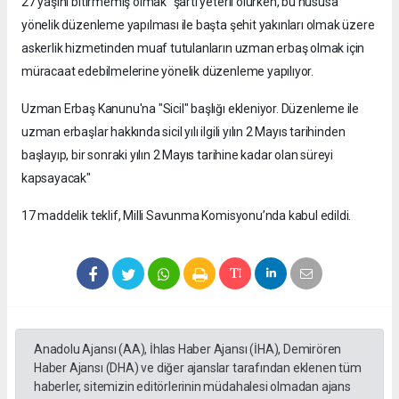
27 yaşını bitirmemiş olmak" şartı yeterli olurken, bu hususa
yönelik düzenleme yapılması ile başta şehit yakınları olmak üzere
askerlik hizmetinden muaf tutulanların uzman erbaş olmak için
müracaat edebilmelerine yönelik düzenleme yapılıyor.
Uzman Erbaş Kanunu'na "Sicil" başlığı ekleniyor. Düzenleme ile
uzman erbaşlar hakkında sicil yılı ilgili yılın 2 Mayıs tarihinden
başlayıp, bir sonraki yılın 2 Mayıs tarihine kadar olan süreyi
kapsayacak"
17 maddelik teklif, Milli Savunma Komisyonu’nda kabul edildi.
Anadolu Ajansı (AA), İhlas Haber Ajansı (İHA), Demirören
Haber Ajansı (DHA) ve diğer ajanslar tarafından eklenen tüm
haberler, sitemizin editörlerinin müdahalesi olmadan ajans