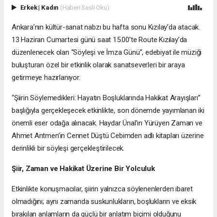
Erkek
|
Kadın
(Haberi Sesli Oku)
Ankara’nın kültür-sanat nabzı bu hafta sonu Kızılay’da atacak.
13 Haziran Cumartesi günü saat 15.00’te Route Kızılay’da
düzenlenecek olan “Söyleşi ve İmza Günü”, edebiyat ile müziği
buluşturan özel bir etkinlik olarak sanatseverleri bir araya
getirmeye hazırlanıyor.
“Şiirin Söylemedikleri: Hayatın Boşluklarında Hakikat Arayışları”
başlığıyla gerçekleşecek etkinlikte, son dönemde yayımlanan iki
önemli eser odağa alınacak. Haydar Ünal’ın Yürüyen Zaman ve
Ahmet Antmen’in Cennet Düştü Cebimden adlı kitapları üzerine
derinlikli bir söyleşi gerçekleştirilecek.
Şiir, Zaman ve Hakikat Üzerine Bir Yolculuk
Etkinlikte konuşmacılar, şiirin yalnızca söylenenlerden ibaret
olmadığını; aynı zamanda suskunlukların, boşlukların ve eksik
bırakılan anlamların da güçlü bir anlatım biçimi olduğunu