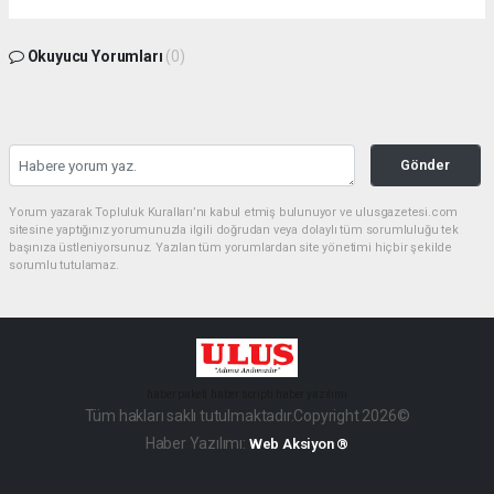
Okuyucu Yorumları
(0)
Gönder
Yorum yazarak Topluluk Kuralları’nı kabul etmiş bulunuyor ve ulusgazetesi.com
sitesine yaptığınız yorumunuzla ilgili doğrudan veya dolaylı tüm sorumluluğu tek
başınıza üstleniyorsunuz. Yazılan tüm yorumlardan site yönetimi hiçbir şekilde
sorumlu tutulamaz.
haber paketi
haber scripti
haber yazılımı
Tüm hakları saklı tutulmaktadır.Copyright 2026©
Haber Yazılımı:
Web Aksiyon ®