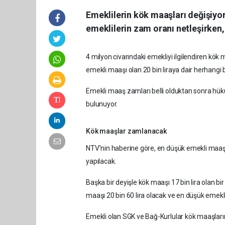
Emeklilerin kök maaşları değişiy
emeklilerin zam oranı netleşirken
4 milyon civarındaki emekliyi ilgilendiren k
emekli maaşı olan 20 bin liraya dair herhangi 
Emekli maaş zamları belli olduktan sonra hükü
bulunuyor.
Kök maaşlar zamlanacak
NTV'nin haberine göre, en düşük emekli maaşı
yapılacak.
Başka bir deyişle kök maaşı 17 bin lira olan 
maaşı 20 bin 60 lira olacak ve en düşük emekl
Emekli olan SGK ve Bağ-Kurlular kök maaşların