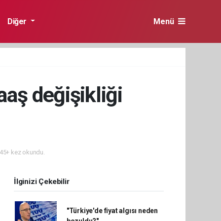
Diğer
Menü
aş değişikliği
45+ kez okundu.
İlginizi Çekebilir
"Türkiye'de fiyat algısı neden