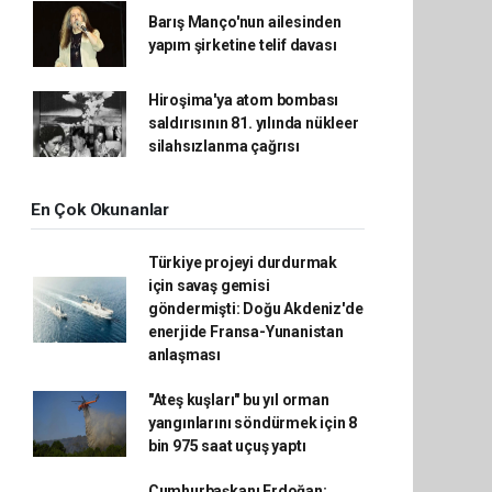
Barış Manço'nun ailesinden
yapım şirketine telif davası
Hiroşima'ya atom bombası
saldırısının 81. yılında nükleer
silahsızlanma çağrısı
En Çok Okunanlar
Türkiye projeyi durdurmak
için savaş gemisi
göndermişti: Doğu Akdeniz'de
enerjide Fransa-Yunanistan
anlaşması
"Ateş kuşları" bu yıl orman
yangınlarını söndürmek için 8
bin 975 saat uçuş yaptı
Cumhurbaşkanı Erdoğan: