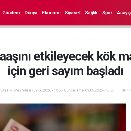
Gündem
Dünya
Ekonomi
Siyaset
Sağlık
Spor
Asayiş
aaşını etkileyecek kök ma
için geri sayım başladı
itesi) - Web Sitesi | 09.06.2026 - 10:56, Güncelleme: 09.06.2026 - 10:56
14