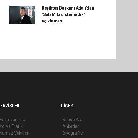
Beşiktaş Başkanı Adalı'dan
"Salah'ı biz istemedik"
açıklaması
ERVİSLER
DİĞER
Hava Durumu
Sitede Ara
Yol ve Trafik
Anketler
Namaz Vakitleri
Biyografiler