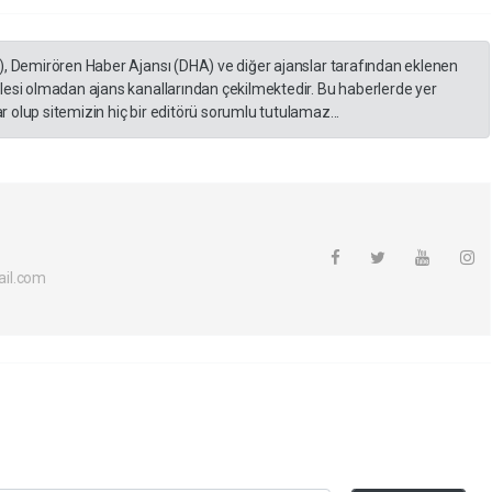
), Demirören Haber Ajansı (DHA) ve diğer ajanslar tarafından eklenen
lesi olmadan ajans kanallarından çekilmektedir. Bu haberlerde yer
 olup sitemizin hiç bir editörü sorumlu tutulamaz...
il.com