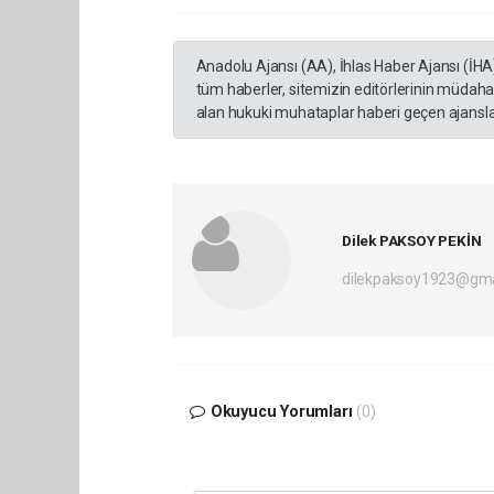
Anadolu Ajansı (AA), İhlas Haber Ajansı (İHA
tüm haberler, sitemizin editörlerinin müdaha
alan hukuki muhataplar haberi geçen ajanslar
Dilek PAKSOY PEKİN
dilekpaksoy1923@gma
Okuyucu Yorumları
(0)