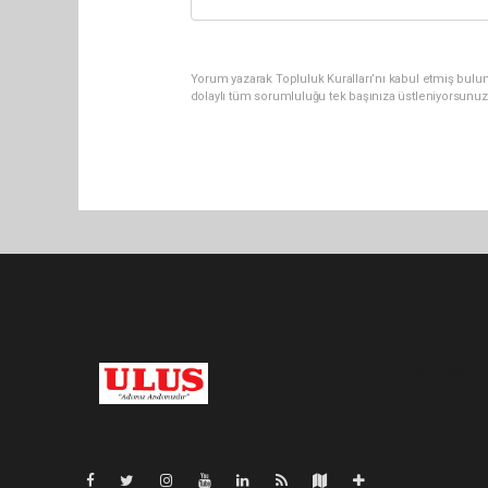
Yorum yazarak Topluluk Kuralları’nı kabul etmiş bulu
dolaylı tüm sorumluluğu tek başınıza üstleniyorsunuz
Pro-0.050