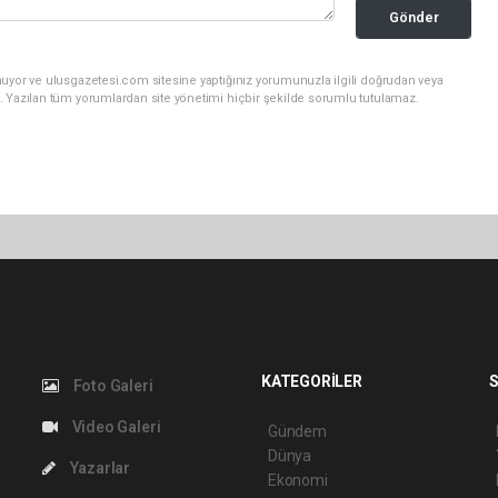
Gönder
nuyor ve ulusgazetesi.com sitesine yaptığınız yorumunuzla ilgili doğrudan veya
. Yazılan tüm yorumlardan site yönetimi hiçbir şekilde sorumlu tutulamaz.
KATEGORİLER
S
Foto Galeri
Video Galeri
Gündem
Dünya
Yazarlar
Ekonomi