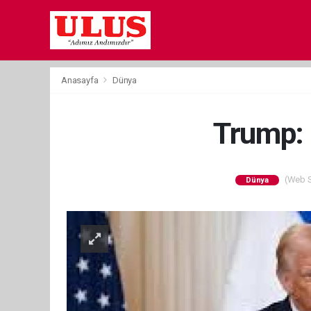
Anasayfa
Dünya
Trump: "
(Web Si
Dünya