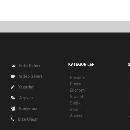
KATEGORİLER
S
Foto Galeri
Video Galeri
Gündem
Dünya
Yazarlar
Ekonomi
Siyaset
Arşivler
Sağlık
Künyemiz
Spor
Asayiş
Bize Ulaşın