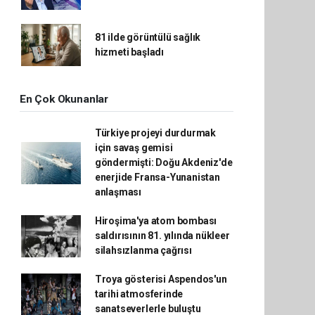
81 ilde görüntülü sağlık
hizmeti başladı
En Çok Okunanlar
Türkiye projeyi durdurmak
için savaş gemisi
göndermişti: Doğu Akdeniz'de
enerjide Fransa-Yunanistan
anlaşması
Hiroşima'ya atom bombası
saldırısının 81. yılında nükleer
silahsızlanma çağrısı
Troya gösterisi Aspendos'un
tarihi atmosferinde
sanatseverlerle buluştu