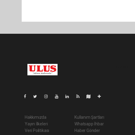
Pro-0.047
Hakkımızda
Kullanım Şartları
Yayın İlkeleri
Whatsapp İhbar
Veri Politikası
Haber Gönder