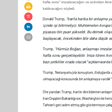
hafta sonu" imzalanacağını ve ardından Amerik
kaldıracağını söyledi.
''İran'la harika bir anlaşma 
Donald Trump,
içinde işi bitirmeliyiz. Muhtemelen Avrupa’
piyasası bin puan yükseldi. Bu demek oluy
başlayacak, öncekinden bile daha düşük se
“Hürmüz Boğazı, anlaşmayı imzalar 
Trump,
hafta sonu gerçekleşebilir. İmza töreni 
bazı yetkililer orada olacak”
açıklamasında 
Trump,
''Netanyahu'yla konuştum, Erdoğan'la d
olmayacağı konusunda bir anlaşmaya vardık”
Öte yandan Trump, İran'ın dini liderinin anlaş
İran Dışişleri Bakanlığı ise, Washington ile h
Tahran'ı geri adım atmış gibi göstermeye çalıştı