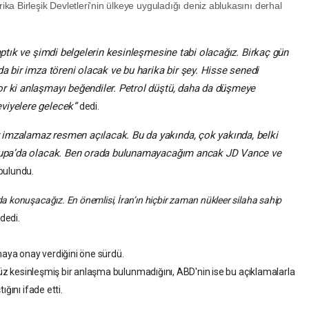
a Birleşik Devletleri'nin ülkeye uyguladığı deniz ablukasını derhal
yaptık ve şimdi belgelerin kesinleşmesine tabi olacağız. Birkaç gün
da bir imza töreni olacak ve bu harika bir şey. Hisse senedi
or ki anlaşmayı beğendiler. Petrol düştü, daha da düşmeye
viyelere gelecek”
dedi.
imzalamaz resmen açılacak. Bu da yakında, çok yakında, belki
Avrupa’da olacak. Ben orada bulunamayacağım ancak JD Vance ve
bulundu.
a konuşacağız. En önemlisi, İran’ın hiçbir zaman nükleer silaha sahip
dedi.
maya onay verdiğini öne sürdü.
enüz kesinleşmiş bir anlaşma bulunmadığını, ABD'nin ise bu açıklamalarla
ğını ifade etti.