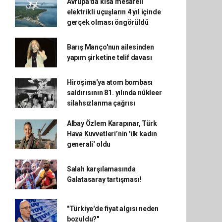
Avrupa'da kısa mesafeli
elektrikli uçuşların 4 yıl içinde
gerçek olması öngörüldü
Barış Manço'nun ailesinden
yapım şirketine telif davası
Hiroşima'ya atom bombası
saldırısının 81. yılında nükleer
silahsızlanma çağrısı
Albay Özlem Karapınar, Türk
Hava Kuvvetleri’nin 'ilk kadın
generali' oldu
Salah karşılamasında
Galatasaray tartışması!
"Türkiye'de fiyat algısı neden
bozuldu?"