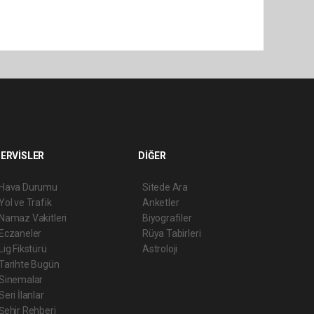
ERVİSLER
DİĞER
Hava Durumu
Sitede Ara
Yol ve Trafik
Anketler
Namaz Vakitleri
Biyografiler
Eczaneler
Rüya Tabirleri
Lig Fikstürü
Astroloji
Tarihte Bugün
Sinemalar
Seri İlanlar
Şehir Rehberi