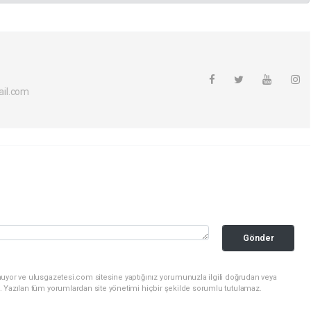
il.com
Gönder
nuyor ve ulusgazetesi.com sitesine yaptığınız yorumunuzla ilgili doğrudan veya
. Yazılan tüm yorumlardan site yönetimi hiçbir şekilde sorumlu tutulamaz.