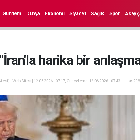
Gündem
Dünya
Ekonomi
Siyaset
Sağlık
Spor
Asayiş
İran'la harika bir anlaşma
tesi) - Web Sitesi | 12.06.2026 - 07:17, Güncelleme: 12.06.2026 - 07:43
238