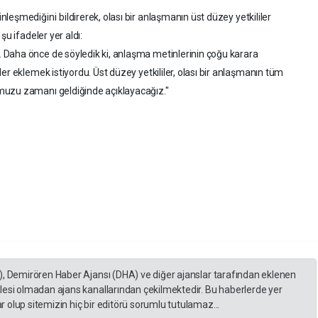
inleşmediğini
bildirerek, olası bir anlaşmanın üst düzey yetkililer
şu ifadeler yer aldı:
Daha önce de söyledik ki, anlaşma metinlerinin çoğu karara
er eklemek istiyordu. Üst düzey yetkililer, olası bir anlaşmanın tüm
muzu zamanı geldiğinde açıklayacağız."
), Demirören Haber Ajansı (DHA) ve diğer ajanslar tarafından eklenen
lesi olmadan ajans kanallarından çekilmektedir. Bu haberlerde yer
 olup sitemizin hiç bir editörü sorumlu tutulamaz...