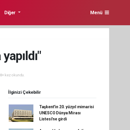
Diğer
Menü
 yapıldı"
8+ kez okundu.
İlginizi Çekebilir
Taşkent'in 20. yüzyıl mimarisi
UNESCO Dünya Mirası
Listesi'ne girdi