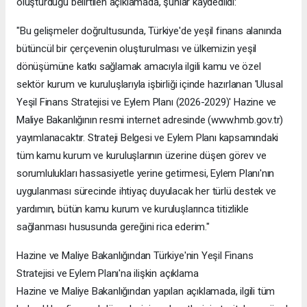
oluşturduğu belirtilen açıklamada, şunlar kaydedildi:
"Bu gelişmeler doğrultusunda, Türkiye'de yeşil finans alanında
bütüncül bir çerçevenin oluşturulması ve ülkemizin yeşil
dönüşümüne katkı sağlamak amacıyla ilgili kamu ve özel
sektör kurum ve kuruluşlarıyla işbirliği içinde hazırlanan 'Ulusal
Yeşil Finans Stratejisi ve Eylem Planı (2026-2029)' Hazine ve
Maliye Bakanlığının resmi internet adresinde (www.hmb.gov.tr)
yayımlanacaktır. Strateji Belgesi ve Eylem Planı kapsamındaki
tüm kamu kurum ve kuruluşlarının üzerine düşen görev ve
sorumlulukları hassasiyetle yerine getirmesi, Eylem Planı'nın
uygulanması sürecinde ihtiyaç duyulacak her türlü destek ve
yardımın, bütün kamu kurum ve kuruluşlarınca titizlikle
sağlanması hususunda gereğini rica ederim."
Hazine ve Maliye Bakanlığından Türkiye'nin Yeşil Finans
Stratejisi ve Eylem Planı'na ilişkin açıklama
Hazine ve Maliye Bakanlığından yapılan açıklamada, ilgili tüm