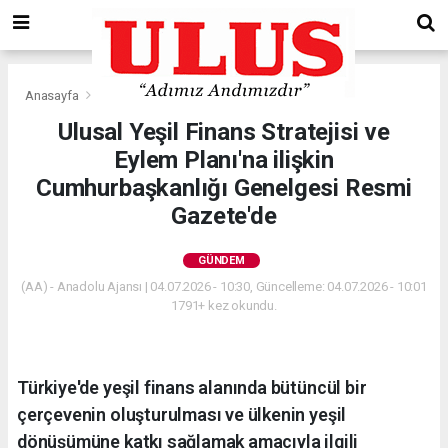
Anasayfa
Gündem
Ulusal Yeşil Finans Stratejisi ve
Eylem Planı'na ilişkin
Cumhurbaşkanlığı Genelgesi Resmi
Gazete'de
GÜNDEM
(AA) - Anadolu Ajansı | 04.07.2026 - 10:30, Güncelleme: 04.07.2026 - 10:01
1791+ kez okundu.
Türkiye'de yeşil finans alanında bütüncül bir
çerçevenin oluşturulması ve ülkenin yeşil
dönüşümüne katkı sağlamak amacıyla ilgili