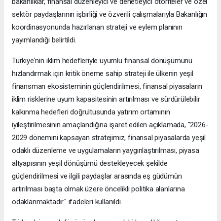
bakanlıklar, finansal düzenleyici ve denetleyici otoriteler ve özel
sektör paydaşlarının işbirliği ve özverili çalışmalarıyla Bakanlığın
koordinasyonunda hazırlanan strateji ve eylem planının
yayımlandığı belirtildi.
Türkiye'nin iklim hedefleriyle uyumlu finansal dönüşümünü
hızlandırmak için kritik öneme sahip strateji ile ülkenin yeşil
finansman ekosisteminin güçlendirilmesi, finansal piyasaların
iklim risklerine uyum kapasitesinin artırılması ve sürdürülebilir
kalkınma hedefleri doğrultusunda yatırım ortamının
iyileştirilmesinin amaçlandığına işaret edilen açıklamada, "2026-
2029 dönemini kapsayan stratejimiz, finansal piyasalarda yeşil
odaklı düzenleme ve uygulamaların yaygınlaştırılması, piyasa
altyapısının yeşil dönüşümü destekleyecek şekilde
güçlendirilmesi ve ilgili paydaşlar arasında eş güdümün
artırılması başta olmak üzere öncelikli politika alanlarına
odaklanmaktadır." ifadeleri kullanıldı.