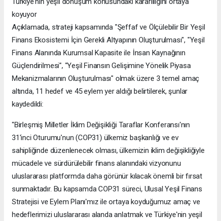
Türkiye'nin yeşil dönüşüm konusundaki kararlılığını ortaya
koyuyor
Açıklamada, strateji kapsamında "Şeffaf ve Ölçülebilir Bir Yeşil
Finans Ekosistemi İçin Gerekli Altyapının Oluşturulması", "Yeşil
Finans Alanında Kurumsal Kapasite ile İnsan Kaynağının
Güçlendirilmesi", "Yeşil Finansın Gelişimine Yönelik Piyasa
Mekanizmalarının Oluşturulması" olmak üzere 3 temel amaç
altında, 11 hedef ve 45 eylem yer aldığı belirtilerek, şunlar
kaydedildi:
"Birleşmiş Milletler İklim Değişikliği Taraflar Konferansı'nın
31'inci Oturumu'nun (COP31) ülkemiz başkanlığı ve ev
sahipliğinde düzenlenecek olması, ülkemizin iklim değişikliğiyle
mücadele ve sürdürülebilir finans alanındaki vizyonunu
uluslararası platformda daha görünür kılacak önemli bir fırsat
sunmaktadır. Bu kapsamda COP31 süreci, Ulusal Yeşil Finans
Stratejisi ve Eylem Planı'mız ile ortaya koyduğumuz amaç ve
hedeflerimizi uluslararası alanda anlatmak ve Türkiye'nin yeşil