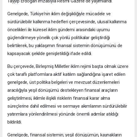
Tayyip Erdoğan imzasıyla Resmi Gazete'de yayımlandı.
Genelgede, Türkiye'nin iklim değişikliğiyle mücadele ve
sürdürülebilir kalkınma hedefleri çerçevesinde, ulusal kalkınma
öncelikleri ile küresel iklim gündemi arasındaki uyumu
güçlendirmeye yönelik çok yönlü politikalar geliştirdiği
belirtilerek, bu yaklaşımın finansal sistemin dönüşümünü de
kapsayacak şekilde genişletildiği ifade edildi.
Bu çerçevede, Birleşmiş Milletler iklim rejimi başta olmak üzere
çok taraflı platformlara aktif katılım sağlandığına işaret edilen
genelgede, üst politika belgeleri ve mevzuat düzenlemeleri
aracılığıyla yeşil dönüşümü destekleyen finansal araçların
geliştirilmesi, iklimle ilişkili risklerin finansal karar alma
süreçlerine dahil edilmesi ve sermaye akımlarının sürdürülebilir
yatırımlara yönlendirilmesi yönünde önemli adımlar atıldığı
bildirildi.
Genelgede, finansal sistemin; yeşil dönüşümün, kaynakların