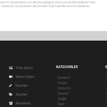
nuyor ve ulusgazetesi.com sitesine yaptığınız yorumunuzla ilgili doğrudan veya
. Yazılan tüm yorumlardan site yönetimi hiçbir şekilde sorumlu tutulamaz.
KATEGORİLER
S
Foto Galeri
Video Galeri
Gündem
Dünya
Yazarlar
Ekonomi
Siyaset
Arşivler
Sağlık
Künyemiz
Spor