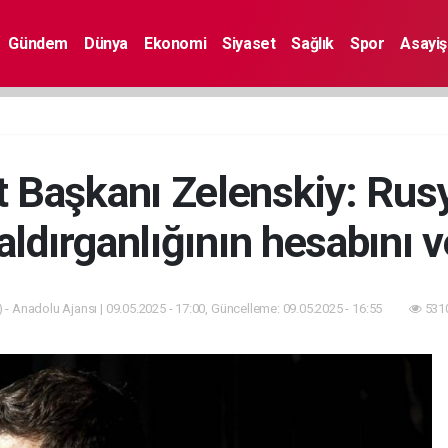
Gündem
Dünya
Ekonomi
Siyaset
Sağlık
Spor
Asayiş
 Başkanı Zelenskiy: Rusya
saldırganlığının hesabını 
 - Anadolu Ajansı | 09.05.2025 - 17:00, Güncelleme: 09.05.2025 - 16:55
5310