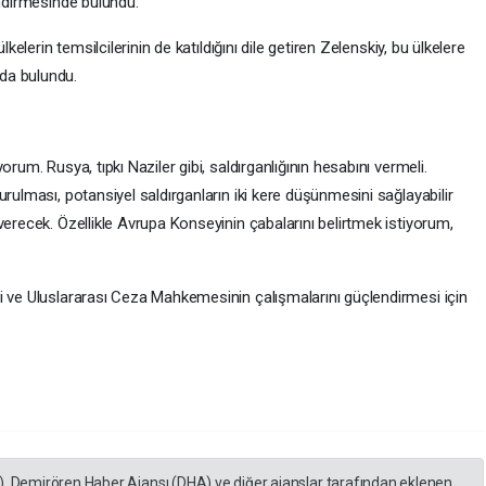
endirmesinde bulundu.
lkelerin temsilcilerinin de katıldığını dile getiren Zelenskiy, bu ülkelere
da bulundu.
rum. Rusya, tıpkı Naziler gibi, saldırganlığının hesabını vermeli.
rulması, potansiyel saldırganların iki kere düşünmesini sağlayabilir
verecek. Özellikle Avrupa Konseyinin çabalarını belirtmek istiyorum,
i ve Uluslararası Ceza Mahkemesinin çalışmalarını güçlendirmesi için
), Demirören Haber Ajansı (DHA) ve diğer ajanslar tarafından eklenen