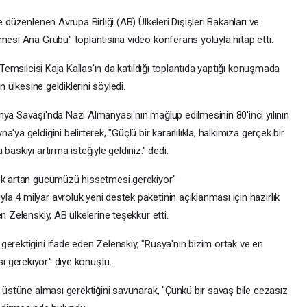
 düzenlenen Avrupa Birliği (AB) Ülkeleri Dışişleri Bakanları ve
mesi Ana Grubu" toplantısına video konferans yoluyla hitap etti.
 Temsilcisi Kaja Kallas'ın da katıldığı toplantıda yaptığı konuşmada
n ülkesine geldiklerini söyledi.
nya Savaşı'nda Nazi Almanyası'nın mağlup edilmesinin 80'inci yılının
ya geldiğini belirterek, "Güçlü bir kararlılıkla, halkımıza gerçek bir
askıyı artırma isteğiyle geldiniz." dedi.
rek artan gücümüzü hissetmesi gerekiyor"
 4 milyar avroluk yeni destek paketinin açıklanması için hazırlık
n Zelenskiy, AB ülkelerine teşekkür etti.
gerektiğini ifade eden Zelenskiy, "Rusya'nın bizim ortak ve en
 gerekiyor." diye konuştu.
u üstüne alması gerektiğini savunarak, "Çünkü bir savaş bile cezasız