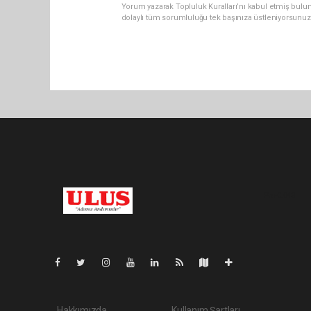
Yorum yazarak Topluluk Kuralları’nı kabul etmiş bulu
dolaylı tüm sorumluluğu tek başınıza üstleniyorsunuz
Pro-0.048
Hakkımızda
Kullanım Şartları