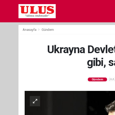
Anasayfa
Gündem
Ukrayna Devlet
gibi, 
(AA)
Gündem