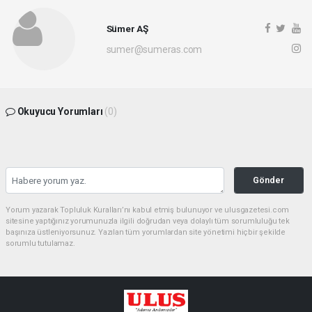
Sümer AŞ
sumer@sumeras.com
Okuyucu Yorumları
(0)
Gönder
Yorum yazarak Topluluk Kuralları’nı kabul etmiş bulunuyor ve ulusgazetesi.com
sitesine yaptığınız yorumunuzla ilgili doğrudan veya dolaylı tüm sorumluluğu tek
başınıza üstleniyorsunuz. Yazılan tüm yorumlardan site yönetimi hiçbir şekilde
sorumlu tutulamaz.