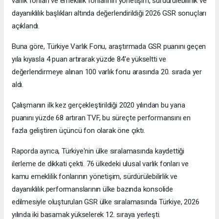
varlık fonları ve emeklilik fonlarının yönetişim, sürdürülebilirlik ve
dayanıklılık başlıkları altında değerlendirildiği 2026 GSR sonuçları
açıklandı.
Buna göre, Türkiye Varlık Fonu, araştırmada GSR puanını geçen
yıla kıyasla 4 puan artırarak yüzde 84'e yükseltti ve
değerlendirmeye alınan 100 varlık fonu arasında 20. sırada yer
aldı.
Çalışmanın ilk kez gerçekleştirildiği 2020 yılından bu yana
puanını yüzde 68 artıran TVF, bu süreçte performansını en
fazla geliştiren üçüncü fon olarak öne çıktı.
Raporda ayrıca, Türkiye'nin ülke sıralamasında kaydettiği
ilerleme de dikkati çekti. 76 ülkedeki ulusal varlık fonları ve
kamu emeklilik fonlarının yönetişim, sürdürülebilirlik ve
dayanıklılık performanslarının ülke bazında konsolide
edilmesiyle oluşturulan GSR ülke sıralamasında Türkiye, 2026
yılında iki basamak yükselerek 12. sıraya yerleşti.