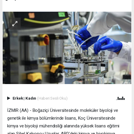
Erkek
|
Kadın
(Haberi Sesli Oku)
İZMIR (AA) - Boğaziçi Üniversitesinde moleküler biyoloji ve
genetik ile kimya bölümlerinde lisans, Koç Üniversitesinde
kimya ve biyoloji mühendisliği alanında yüksek lisans eğitimi
alan Sibel Kalyoncu Uzunlar, ABD'deki kimya ve biyokimya