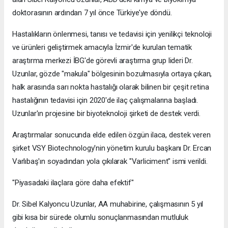
doktorasının ardından 7 yıl önce Türkiye'ye döndü.
Hastalıkların önlenmesi, tanısı ve tedavisi için yenilikçi teknoloji
ve ürünleri geliştirmek amacıyla İzmir'de kurulan tematik
araştırma merkezi İBG'de görevli araştırma grup lideri Dr.
Uzunlar, gözde "makula" bölgesinin bozulmasıyla ortaya çıkan,
halk arasında sarı nokta hastalığı olarak bilinen bir çeşit retina
hastalığının tedavisi için 2020'de ilaç çalışmalarına başladı.
Uzunlar'ın projesine bir biyoteknoloji şirketi de destek verdi.
Araştırmalar sonucunda elde edilen özgün ilaca, destek veren
şirket VSY Biotechnology'nin yönetim kurulu başkanı Dr. Ercan
Varlıbaş'ın soyadından yola çıkılarak "Varliciment" ismi verildi.
"Piyasadaki ilaçlara göre daha efektif"
Dr. Sibel Kalyoncu Uzunlar, AA muhabirine, çalışmasının 5 yıl
gibi kısa bir sürede olumlu sonuçlanmasından mutluluk