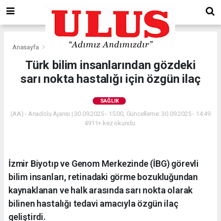
Anasayfa
Sağlık
Türk bilim insanlarından gözdeki
sarı nokta hastalığı için özgün ilaç
SAĞLIK
(AA) - Anadolu Ajansı | 30.09.2025 - 15:00, Güncelleme: 30.09.2025 - 14:49
4911+ kez okundu.
İzmir Biyotıp ve Genom Merkezinde (İBG) görevli
bilim insanları, retinadaki görme bozukluğundan
kaynaklanan ve halk arasında sarı nokta olarak
bilinen hastalığı tedavi amacıyla özgün ilaç
geliştirdi.