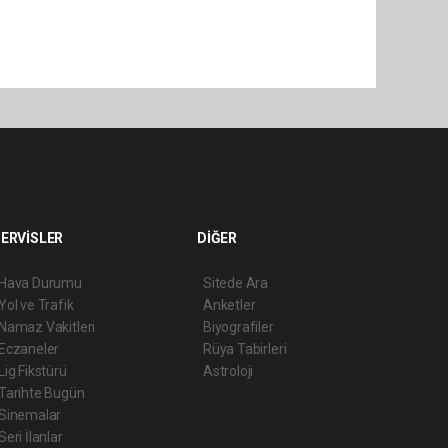
ERVİSLER
DİĞER
Hava Durumu
Sitede Ara
Yol ve Trafik
Anketler
Namaz Vakitleri
Biyografiler
Eczaneler
Rüya Tabirleri
Lig Fikstürü
Astroloji
Tarihte Bugün
Sinemalar
Seri İlanlar