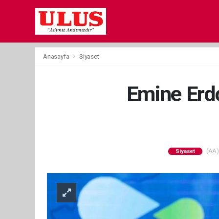
Anasayfa
Siyaset
Emine Erdo
(AA) 
Siyaset