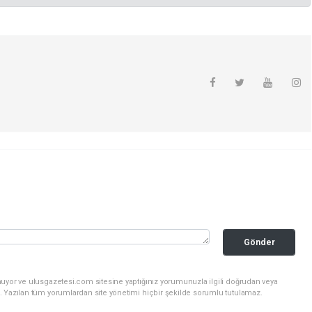
Gönder
nuyor ve ulusgazetesi.com sitesine yaptığınız yorumunuzla ilgili doğrudan veya
. Yazılan tüm yorumlardan site yönetimi hiçbir şekilde sorumlu tutulamaz.