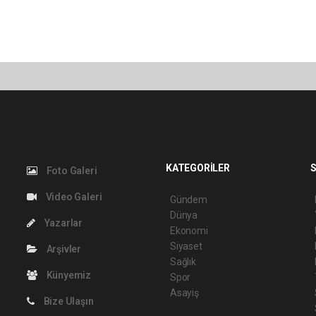
KATEGORİLER
S
Foto Galeri
Video Galeri
Gündem
Dünya
Yazarlar
Ekonomi
Siyaset
Arşivler
Sağlık
Künyemiz
Spor
Asayiş
Bize Ulaşın