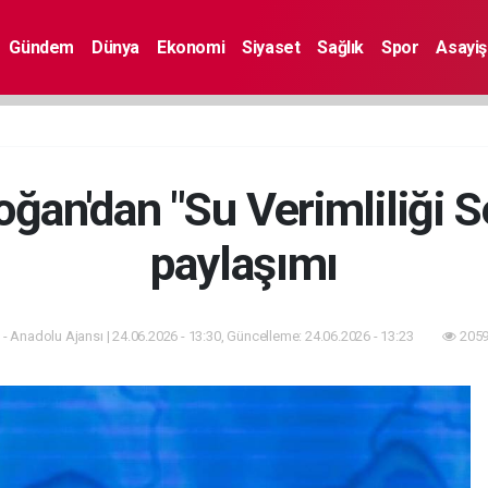
Gündem
Dünya
Ekonomi
Siyaset
Sağlık
Spor
Asayiş
ğan'dan "Su Verimliliği Se
paylaşımı
- Anadolu Ajansı | 24.06.2026 - 13:30, Güncelleme: 24.06.2026 - 13:23
2059