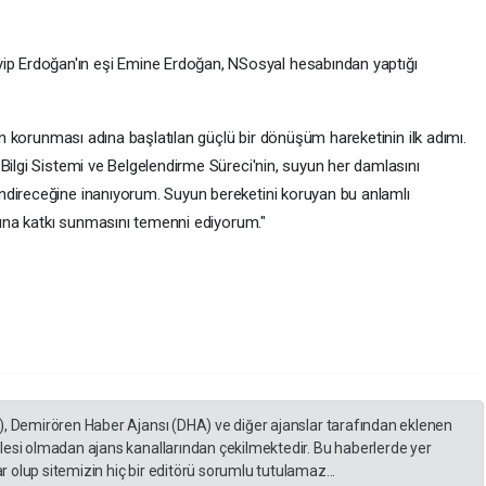
 Erdoğan'ın eşi Emine Erdoğan, NSosyal hesabından yaptığı
zın korunması adına başlatılan güçlü bir dönüşüm hareketinin ilk adımı.
Bilgi Sistemi ve Belgelendirme Süreci'nin, suyun her damlasını
ndireceğine inanıyorum. Suyun bereketini koruyan bu anlamlı
asına katkı sunmasını temenni ediyorum."
), Demirören Haber Ajansı (DHA) ve diğer ajanslar tarafından eklenen
lesi olmadan ajans kanallarından çekilmektedir. Bu haberlerde yer
 olup sitemizin hiç bir editörü sorumlu tutulamaz...