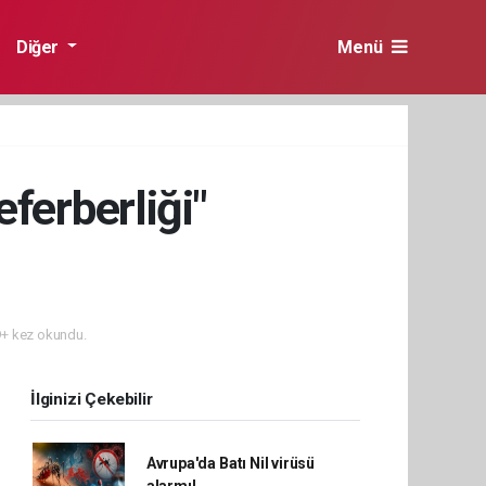
Diğer
Menü
ferberliği"
+ kez okundu.
İlginizi Çekebilir
Avrupa'da Batı Nil virüsü