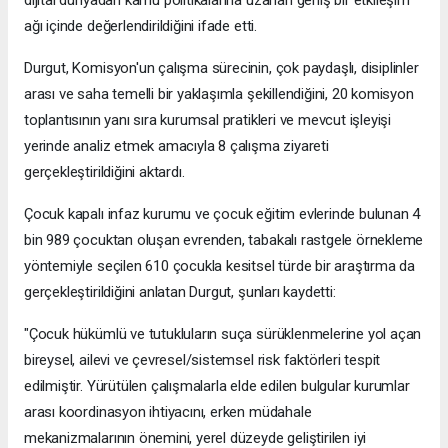
dijital dünyadan kamu politikalarına uzanan geniş bir etkileşim
ağı içinde değerlendirildiğini ifade etti.
Durgut, Komisyon'un çalışma sürecinin, çok paydaşlı, disiplinler
arası ve saha temelli bir yaklaşımla şekillendiğini, 20 komisyon
toplantısının yanı sıra kurumsal pratikleri ve mevcut işleyişi
yerinde analiz etmek amacıyla 8 çalışma ziyareti
gerçekleştirildiğini aktardı.
Çocuk kapalı infaz kurumu ve çocuk eğitim evlerinde bulunan 4
bin 989 çocuktan oluşan evrenden, tabakalı rastgele örnekleme
yöntemiyle seçilen 610 çocukla kesitsel türde bir araştırma da
gerçekleştirildiğini anlatan Durgut, şunları kaydetti:
"Çocuk hükümlü ve tutukluların suça sürüklenmelerine yol açan
bireysel, ailevi ve çevresel/sistemsel risk faktörleri tespit
edilmiştir. Yürütülen çalışmalarla elde edilen bulgular kurumlar
arası koordinasyon ihtiyacını, erken müdahale
mekanizmalarının önemini, yerel düzeyde geliştirilen iyi