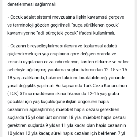
denetlenmesi sağlanmalı.
- Çocuk adalet sistemi mevzuatına ilişkin kavramsal çerçeve
ve terminoloji gözden geçirilmeli, "suça sürüklenen çocuk"
kavramı yerine "adli süreçteki çocuk" ifadesi kullanılmalı.
- Cezanın bireyselleştirilmesi ilkesini ve toplumsal adaleti
güçlendirmek için yaş gruplarına göre değişen oranda ve
zorunlu uygulanan ceza indirimlerinin, kasten öldürme ve netice
sebebiyle ağırlaşmış yaralama suçları bakımından 12-15 ve 15-
18 yaş aralıklarında, hakimin takdirine bırakılabileceği yönünde
yasal değişiklik yapılmalı. Bu kapsamda Türk Ceza Kanunu'nun
(TCK) 31'inci maddesinin ikinci fıkrasında 12-15 yaş grubu
çocuklar için yaş küçüklüğüne ilişkin öngörülen hapis
cezalarının ağırlaştırılmış müebbet hapis cezası gerektiren
suçlarda 15 yıl olan üst sınırının 18 yıla, müebbet hapis cezası
gerektiren suçlarda 9 yıldan 11 yıla kadar olan hapis cezasının
10 yıldan 12 yıla kadar, süreli hapis cezaları için belirlenen 7 yıl