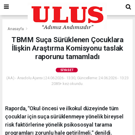
Anasayfa
Siyaset
TBMM Suça Sürüklenen Çocuklara
İlişkin Araştırma Komisyonu taslak
raporunu tamamladı
SIYASET
(AA) - Anadolu Ajansı | 24.06.2026 - 13:30, Güncelleme: 24.06.2026 - 13:23
2085+ kez okundu.
Raporda, "Okul öncesi ve ilkokul düzeyinde tüm
çocuklar için suça sürüklenmeye yönelik bireysel
risk faktörlerine yönelik psikososyal tarama
programları zorunlu hale getirilmeli." denildi.