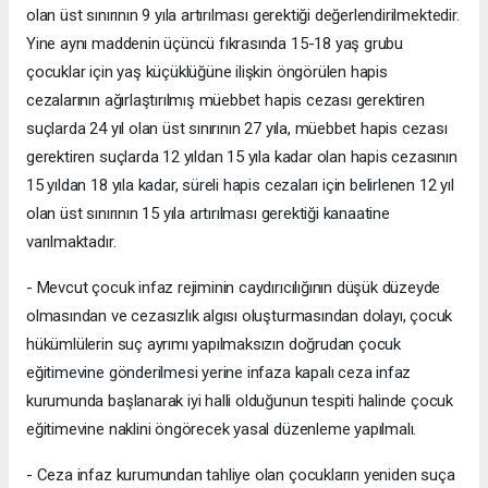
olan üst sınırının 9 yıla artırılması gerektiği değerlendirilmektedir.
Yine aynı maddenin üçüncü fıkrasında 15-18 yaş grubu
çocuklar için yaş küçüklüğüne ilişkin öngörülen hapis
cezalarının ağırlaştırılmış müebbet hapis cezası gerektiren
suçlarda 24 yıl olan üst sınırının 27 yıla, müebbet hapis cezası
gerektiren suçlarda 12 yıldan 15 yıla kadar olan hapis cezasının
15 yıldan 18 yıla kadar, süreli hapis cezaları için belirlenen 12 yıl
olan üst sınırının 15 yıla artırılması gerektiği kanaatine
varılmaktadır.
- Mevcut çocuk infaz rejiminin caydırıcılığının düşük düzeyde
olmasından ve cezasızlık algısı oluşturmasından dolayı, çocuk
hükümlülerin suç ayrımı yapılmaksızın doğrudan çocuk
eğitimevine gönderilmesi yerine infaza kapalı ceza infaz
kurumunda başlanarak iyi halli olduğunun tespiti halinde çocuk
eğitimevine naklini öngörecek yasal düzenleme yapılmalı.
- Ceza infaz kurumundan tahliye olan çocukların yeniden suça