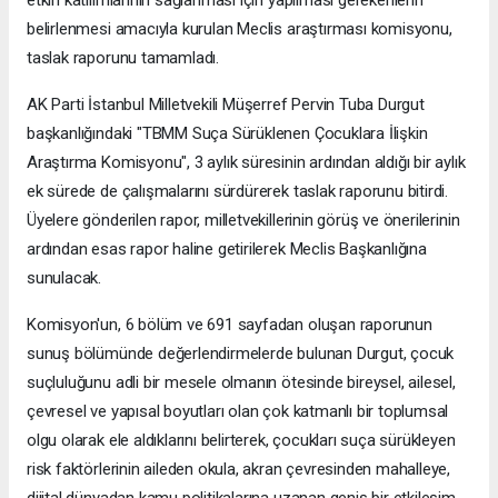
etkin katılımlarının sağlanması için yapılması gerekenlerin
belirlenmesi amacıyla kurulan Meclis araştırması komisyonu,
taslak raporunu tamamladı.
AK Parti İstanbul Milletvekili Müşerref Pervin Tuba Durgut
başkanlığındaki "TBMM Suça Sürüklenen Çocuklara İlişkin
Araştırma Komisyonu", 3 aylık süresinin ardından aldığı bir aylık
ek sürede de çalışmalarını sürdürerek taslak raporunu bitirdi.
Üyelere gönderilen rapor, milletvekillerinin görüş ve önerilerinin
ardından esas rapor haline getirilerek Meclis Başkanlığına
sunulacak.
Komisyon'un, 6 bölüm ve 691 sayfadan oluşan raporunun
sunuş bölümünde değerlendirmelerde bulunan Durgut, çocuk
suçluluğunu adli bir mesele olmanın ötesinde bireysel, ailesel,
çevresel ve yapısal boyutları olan çok katmanlı bir toplumsal
olgu olarak ele aldıklarını belirterek, çocukları suça sürükleyen
risk faktörlerinin aileden okula, akran çevresinden mahalleye,