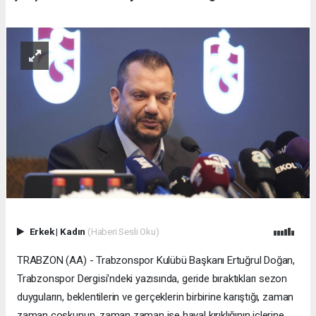
Erkek
|
Kadın
(Haberi Sesli Oku)
TRABZON (AA) - Trabzonspor Kulübü Başkanı Ertuğrul Doğan,
Trabzonspor Dergisi'ndeki yazısında, geride bıraktıkları sezon
duyguların, beklentilerin ve gerçeklerin birbirine karıştığı, zaman
zaman coşkunun, zaman zaman ise hayal kırıklığının içlerine