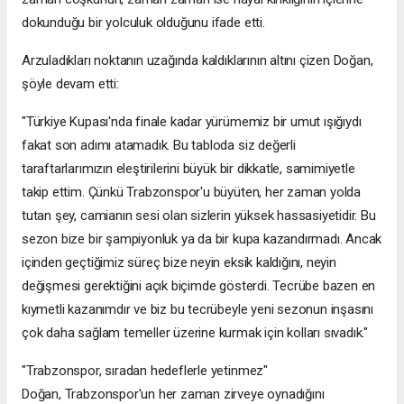
dokunduğu bir yolculuk olduğunu ifade etti.
Arzuladıkları noktanın uzağında kaldıklarının altını çizen Doğan,
şöyle devam etti:
"Türkiye Kupası'nda finale kadar yürümemiz bir umut ışığıydı
fakat son adımı atamadık. Bu tabloda siz değerli
taraftarlarımızın eleştirilerini büyük bir dikkatle, samimiyetle
takip ettim. Çünkü Trabzonspor'u büyüten, her zaman yolda
tutan şey, camianın sesi olan sizlerin yüksek hassasiyetidir. Bu
sezon bize bir şampiyonluk ya da bir kupa kazandırmadı. Ancak
içinden geçtiğimiz süreç bize neyin eksik kaldığını, neyin
değişmesi gerektiğini açık biçimde gösterdi. Tecrübe bazen en
kıymetli kazanımdır ve biz bu tecrübeyle yeni sezonun inşasını
çok daha sağlam temeller üzerine kurmak için kolları sıvadık."
"Trabzonspor, sıradan hedeflerle yetinmez"
Doğan, Trabzonspor'un her zaman zirveye oynadığını