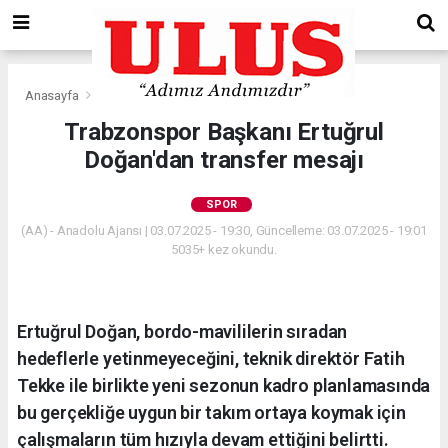
Anasayfa
Spor
Trabzonspor Başkanı Ertuğrul
Doğan'dan transfer mesajı
SPOR
(AA) - Anadolu Ajansı | 03.07.2025 - 19:30, Güncelleme: 03.07.2025 - 19:01
5035+ kez okundu.
Ertuğrul Doğan, bordo-mavililerin sıradan
hedeflerle yetinmeyeceğini, teknik direktör Fatih
Tekke ile birlikte yeni sezonun kadro planlamasında
bu gerçekliğe uygun bir takım ortaya koymak için
çalışmaların tüm hızıyla devam ettiğini belirtti.