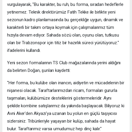
vurgulayarak, "Bu karakter, bu ruh, bu forma, sıradan hedeflerle
yetinemez. Teknik direktörümüz Fatih Tekke ile birlikte yeni
sezonun kadro planlamasında bu gerçekliğe uygun, dinamik ve
karakterli bir takım ortaya koymak için çalışmalarımız tüm
hızıyla devam ediyor. Sahada sözü olan, oyunu olan, tutkusu
olan bir Trabzonspor için titiz bir hazırlık süreci yürütüyoruz."
ifadelerini kullandı.
Yeni sezon formalarının TS Club mağazalarında yerini aldığını
da belirten Doğan, şunları kaydetti:
"Her forma, bu kulübe olan inancın, aidiyetin ve mücadelenin bir
nişanesi olacak. Taraftarlarımızdan ricam, formaları gururla
taşımaları, kulübümüze desteklerini göstermeleridir. Aynı
şekilde kombine satışlarımız da yakında başlayacak. Biliyoruz ki
Avni Aker'den Akyazı'ya uzanan bu yolun en güçlü taşıyıcısı
sizlersiniz. Tribünleriyle yaşayan bir kulüp, sahada da hayat
bulur. Taraftarımız varsa umudumuz hep dinç kalır."