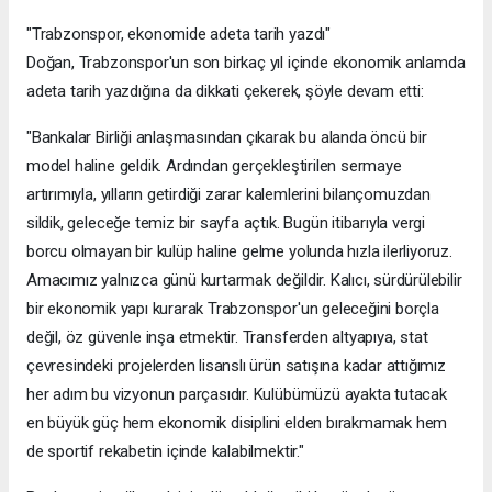
"Trabzonspor, ekonomide adeta tarih yazdı"
Doğan, Trabzonspor'un son birkaç yıl içinde ekonomik anlamda
adeta tarih yazdığına da dikkati çekerek, şöyle devam etti:
"Bankalar Birliği anlaşmasından çıkarak bu alanda öncü bir
model haline geldik. Ardından gerçekleştirilen sermaye
artırımıyla, yılların getirdiği zarar kalemlerini bilançomuzdan
sildik, geleceğe temiz bir sayfa açtık. Bugün itibarıyla vergi
borcu olmayan bir kulüp haline gelme yolunda hızla ilerliyoruz.
Amacımız yalnızca günü kurtarmak değildir. Kalıcı, sürdürülebilir
bir ekonomik yapı kurarak Trabzonspor'un geleceğini borçla
değil, öz güvenle inşa etmektir. Transferden altyapıya, stat
çevresindeki projelerden lisanslı ürün satışına kadar attığımız
her adım bu vizyonun parçasıdır. Kulübümüzü ayakta tutacak
en büyük güç hem ekonomik disiplini elden bırakmamak hem
de sportif rekabetin içinde kalabilmektir."