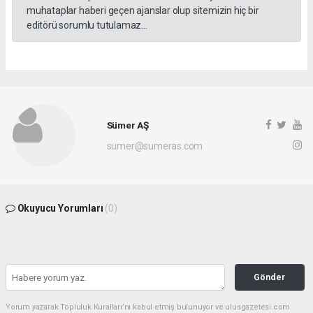
muhataplar haberi geçen ajanslar olup sitemizin hiç bir
editörü sorumlu tutulamaz...
Sümer AŞ
sumer@sumeras.com
Okuyucu Yorumları
(0)
Gönder
Yorum yazarak Topluluk Kuralları’nı kabul etmiş bulunuyor ve ulusgazetesi.com