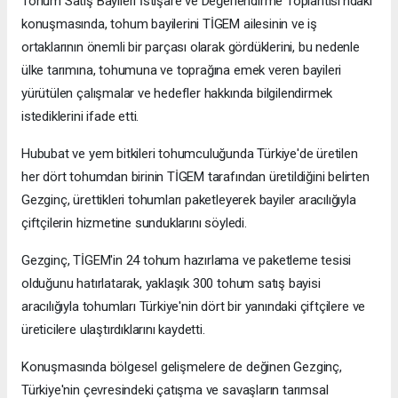
Tohum Satış Bayileri İstişare ve Değerlendirme Toplantısı'ndaki
konuşmasında, tohum bayilerini TİGEM ailesinin ve iş
ortaklarının önemli bir parçası olarak gördüklerini, bu nedenle
ülke tarımına, tohumuna ve toprağına emek veren bayileri
yürütülen çalışmalar ve hedefler hakkında bilgilendirmek
istediklerini ifade etti.
Hububat ve yem bitkileri tohumculuğunda Türkiye'de üretilen
her dört tohumdan birinin TİGEM tarafından üretildiğini belirten
Gezginç, ürettikleri tohumları paketleyerek bayiler aracılığıyla
çiftçilerin hizmetine sunduklarını söyledi.
Gezginç, TİGEM'in 24 tohum hazırlama ve paketleme tesisi
olduğunu hatırlatarak, yaklaşık 300 tohum satış bayisi
aracılığıyla tohumları Türkiye'nin dört bir yanındaki çiftçilere ve
üreticilere ulaştırdıklarını kaydetti.
Konuşmasında bölgesel gelişmelere de değinen Gezginç,
Türkiye'nin çevresindeki çatışma ve savaşların tarımsal