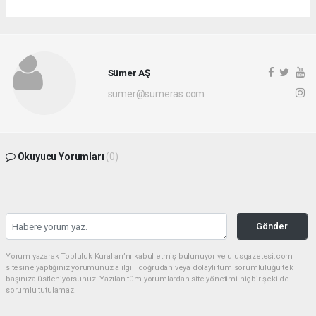
Sümer AŞ
sumer@sumeras.com
Okuyucu Yorumları
(0)
Gönder
Yorum yazarak Topluluk Kuralları’nı kabul etmiş bulunuyor ve ulusgazetesi.com
sitesine yaptığınız yorumunuzla ilgili doğrudan veya dolaylı tüm sorumluluğu tek
başınıza üstleniyorsunuz. Yazılan tüm yorumlardan site yönetimi hiçbir şekilde
sorumlu tutulamaz.