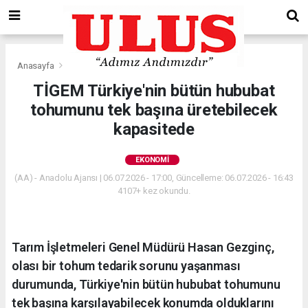
Anasayfa
Ekonomi
TİGEM Türkiye'nin bütün hububat
tohumunu tek başına üretebilecek
kapasitede
EKONOMI
(AA) - Anadolu Ajansı | 06.07.2026 - 17:00, Güncelleme: 06.07.2026 - 16:43
4107+ kez okundu.
Tarım İşletmeleri Genel Müdürü Hasan Gezginç,
olası bir tohum tedarik sorunu yaşanması
durumunda, Türkiye'nin bütün hububat tohumunu
tek başına karşılayabilecek konumda olduklarını