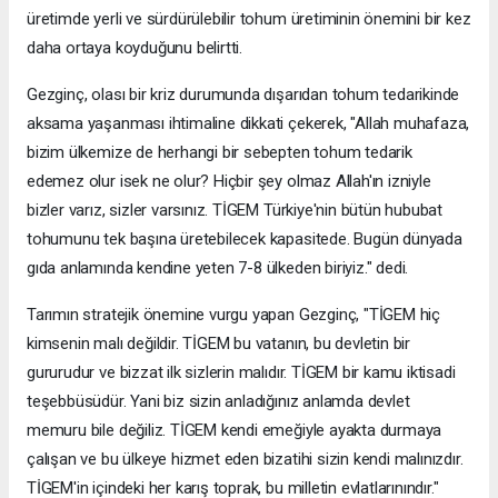
üretimde yerli ve sürdürülebilir tohum üretiminin önemini bir kez
daha ortaya koyduğunu belirtti.
Gezginç, olası bir kriz durumunda dışarıdan tohum tedarikinde
aksama yaşanması ihtimaline dikkati çekerek, "Allah muhafaza,
bizim ülkemize de herhangi bir sebepten tohum tedarik
edemez olur isek ne olur? Hiçbir şey olmaz Allah'ın izniyle
bizler varız, sizler varsınız. TİGEM Türkiye'nin bütün hububat
tohumunu tek başına üretebilecek kapasitede. Bugün dünyada
gıda anlamında kendine yeten 7-8 ülkeden biriyiz." dedi.
Tarımın stratejik önemine vurgu yapan Gezginç, "TİGEM hiç
kimsenin malı değildir. TİGEM bu vatanın, bu devletin bir
gururudur ve bizzat ilk sizlerin malıdır. TİGEM bir kamu iktisadi
teşebbüsüdür. Yani biz sizin anladığınız anlamda devlet
memuru bile değiliz. TİGEM kendi emeğiyle ayakta durmaya
çalışan ve bu ülkeye hizmet eden bizatihi sizin kendi malınızdır.
TİGEM'in içindeki her karış toprak, bu milletin evlatlarınındır."