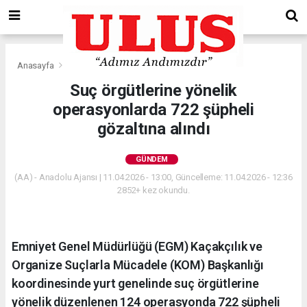
Anasayfa
Gündem
Suç örgütlerine yönelik
operasyonlarda 722 şüpheli
gözaltına alındı
GÜNDEM
(AA) - Anadolu Ajansı | 11.04.2026 - 13:00, Güncelleme: 11.04.2026 - 12:36
2852+ kez okundu.
Emniyet Genel Müdürlüğü (EGM) Kaçakçılık ve
Organize Suçlarla Mücadele (KOM) Başkanlığı
koordinesinde yurt genelinde suç örgütlerine
yönelik düzenlenen 124 operasyonda 722 şüpheli