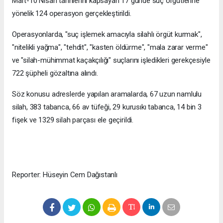
Mart-10 Nisan tarihlerini kapsayan 17 günde suç örgütlerine
yönelik 124 operasyon gerçekleştirildi.
Operasyonlarda, "suç işlemek amacıyla silahlı örgüt kurmak",
"nitelikli yağma", "tehdit", "kasten öldürme", "mala zarar verme"
ve "silah-mühimmat kaçakçılığı" suçlarını işledikleri gerekçesiyle
722 şüpheli gözaltına alındı.
Söz konusu adreslerde yapılan aramalarda, 67 uzun namlulu
silah, 383 tabanca, 66 av tüfeği, 29 kurusıkı tabanca, 14 bin 3
fişek ve 1329 silah parçası ele geçirildi.
Reporter: Hüseyin Cem Dağıstanlı