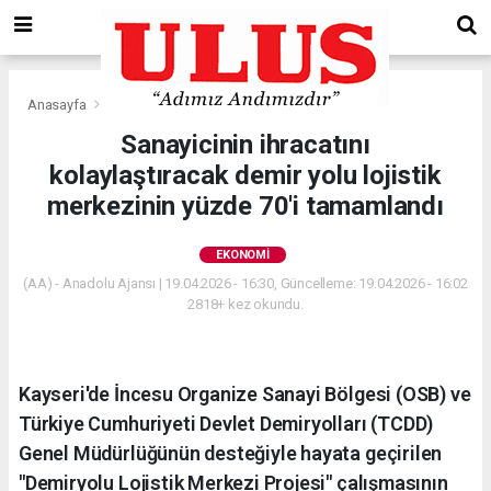
Anasayfa
Ekonomi
Sanayicinin ihracatını
kolaylaştıracak demir yolu lojistik
merkezinin yüzde 70'i tamamlandı
EKONOMI
(AA) - Anadolu Ajansı | 19.04.2026 - 16:30, Güncelleme: 19.04.2026 - 16:02
2818+ kez okundu.
Kayseri'de İncesu Organize Sanayi Bölgesi (OSB) ve
Türkiye Cumhuriyeti Devlet Demiryolları (TCDD)
Genel Müdürlüğünün desteğiyle hayata geçirilen
"Demiryolu Lojistik Merkezi Projesi" çalışmasının