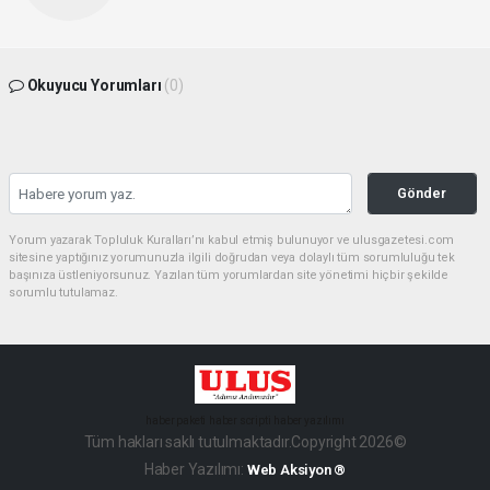
Okuyucu Yorumları
(0)
Gönder
Yorum yazarak Topluluk Kuralları’nı kabul etmiş bulunuyor ve ulusgazetesi.com
sitesine yaptığınız yorumunuzla ilgili doğrudan veya dolaylı tüm sorumluluğu tek
başınıza üstleniyorsunuz. Yazılan tüm yorumlardan site yönetimi hiçbir şekilde
sorumlu tutulamaz.
haber paketi
haber scripti
haber yazılımı
Tüm hakları saklı tutulmaktadır.Copyright 2026©
Haber Yazılımı:
Web Aksiyon ®