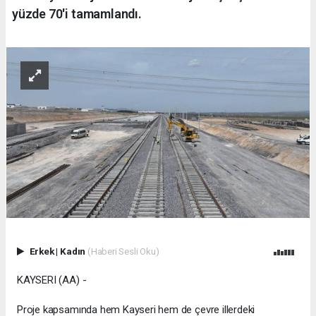
yüzde 70'i tamamlandı.
Erkek
|
Kadın
(Haberi Sesli Oku)
KAYSERI (AA) -
Proje kapsamında hem Kayseri hem de çevre illerdeki