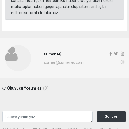
kanallarından çekilmektedir. Bu haberlerde yer alan hukuki
muhataplar haberi geçen ajanslar olup sitemizin hiç bir
editörü sorumlu tutulamaz...
Sümer AŞ
sumer@sumeras.com
Okuyucu Yorumları
(0)
Gönder
Yorum yazarak Topluluk Kuralları’nı kabul etmiş bulunuyor ve ulusgazetesi.com