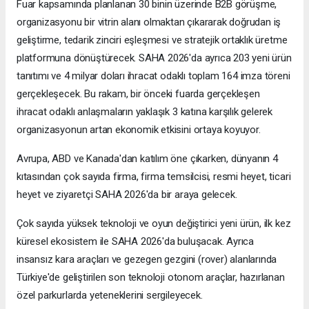
Fuar kapsamında planlanan 30 binin üzerinde B2B görüşme,
organizasyonu bir vitrin alanı olmaktan çıkararak doğrudan iş
geliştirme, tedarik zinciri eşleşmesi ve stratejik ortaklık üretme
platformuna dönüştürecek. SAHA 2026'da ayrıca 203 yeni ürün
tanıtımı ve 4 milyar doları ihracat odaklı toplam 164 imza töreni
gerçekleşecek. Bu rakam, bir önceki fuarda gerçekleşen
ihracat odaklı anlaşmaların yaklaşık 3 katına karşılık gelerek
organizasyonun artan ekonomik etkisini ortaya koyuyor.
Avrupa, ABD ve Kanada'dan katılım öne çıkarken, dünyanın 4
kıtasından çok sayıda firma, firma temsilcisi, resmi heyet, ticari
heyet ve ziyaretçi SAHA 2026'da bir araya gelecek.
Çok sayıda yüksek teknoloji ve oyun değiştirici yeni ürün, ilk kez
küresel ekosistem ile SAHA 2026'da buluşacak. Ayrıca
insansız kara araçları ve gezegen gezgini (rover) alanlarında
Türkiye'de geliştirilen son teknoloji otonom araçlar, hazırlanan
özel parkurlarda yeteneklerini sergileyecek.