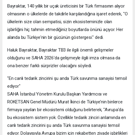
Bayraktar, 140 yıllık bir uçak üreticisini bir Türk firmasının alıyor
olmasının o ülkelerde de takdirle karşılandığına işaret ederek, "O
ülkelerin size olan sempatisi, sizin ekosisteminizle olan
işbirliğini hiç tahmin etmediğiniz boyutlarda önünü açıyor. Her
alanda bu Türkiye'nin bir gücünün göstergesi." dedi.
Haluk Bayraktar, Bayraktar TB3 ile ilgili önemli gelişmeler
olduğunu ve SAHA 2026'da gelişmeyle ilgili imza olmasa da
ona benzer farklı sürprizler olacağını söyledi.
"En canlı tedarik zincirini şu anda Türk savunma sanayisi temsil
ediyor"
SAHA İstanbul Yönetim Kurulu Başkan Yardımcısı ve
ROKETSAN Genel Müdürü Murat İkinci de Türkiye'nin binlerce
firmaya yayılan bir ekosistemi olduğunu belirterek, "Avrupa'da
bu ekosistem sistem yok. Özellikle tedarik zinciri anlamında en
canlı tedarik zincirini şu anda Türk savunma sanayisi temsil
ediyor. Dolayısıyla Avrupa bizim için rekabetten ziyade işbirlikleri