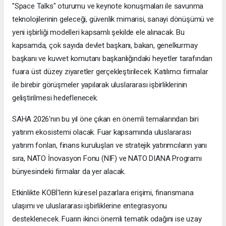
"Space Talks" oturumu ve keynote konuşmaları ile savunma
teknolojilerinin geleceği, güvenlik mimarisi, sanayi dönüşümü ve
yeni işbirliği modelleri kapsamlı şekilde ele alınacak. Bu
kapsamda, çok sayıda devlet başkanı, bakan, genelkurmay
başkanı ve kuvvet komutanı başkanlığındaki heyetler tarafından
fuara üst düzey ziyaretler gerçekleştirilecek. Katılımcı firmalar
ile birebir görüşmeler yapılarak uluslararası işbirliklerinin
geliştirilmesi hedeflenecek.
SAHA 2026'nın bu yıl öne çıkan en önemli temalarından biri
yatırım ekosistemi olacak. Fuar kapsamında uluslararası
yatırım fonları, finans kuruluşları ve stratejik yatırımcıların yanı
sıra, NATO İnovasyon Fonu (NIF) ve NATO DIANA Programı
bünyesindeki firmalar da yer alacak.
Etkinlikte KOBİ'lerin küresel pazarlara erişimi, finansmana
ulaşımı ve uluslararası işbirliklerine entegrasyonu
desteklenecek. Fuarın ikinci önemli tematik odağını ise uzay