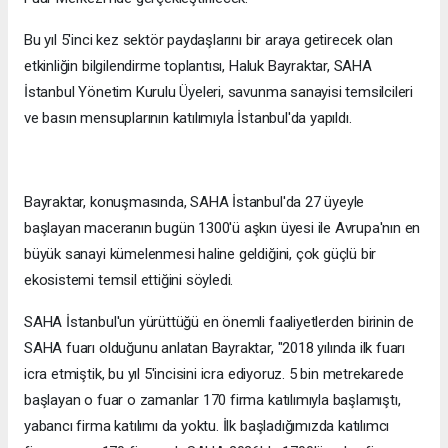
Bu yıl 5'inci kez sektör paydaşlarını bir araya getirecek olan
etkinliğin bilgilendirme toplantısı, Haluk Bayraktar, SAHA
İstanbul Yönetim Kurulu Üyeleri, savunma sanayisi temsilcileri
ve basın mensuplarının katılımıyla İstanbul'da yapıldı.
Bayraktar, konuşmasında, SAHA İstanbul'da 27 üyeyle
başlayan maceranın bugün 1300'ü aşkın üyesi ile Avrupa'nın en
büyük sanayi kümelenmesi haline geldiğini, çok güçlü bir
ekosistemi temsil ettiğini söyledi.
SAHA İstanbul'un yürüttüğü en önemli faaliyetlerden birinin de
SAHA fuarı olduğunu anlatan Bayraktar, "2018 yılında ilk fuarı
icra etmiştik, bu yıl 5'incisini icra ediyoruz. 5 bin metrekarede
başlayan o fuar o zamanlar 170 firma katılımıyla başlamıştı,
yabancı firma katılımı da yoktu. İlk başladığımızda katılımcı