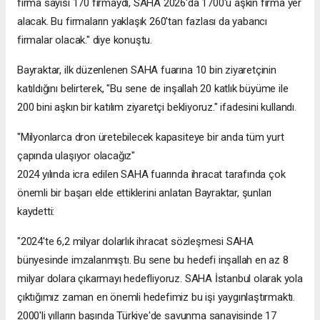
firma sayısı 170 firmaydı, SAHA 2026'da 1700'ü aşkın firma yer
alacak. Bu firmaların yaklaşık 260'tan fazlası da yabancı
firmalar olacak." diye konuştu.
Bayraktar, ilk düzenlenen SAHA fuarına 10 bin ziyaretçinin
katıldığını belirterek, "Bu sene de inşallah 20 katlık büyüme ile
200 bini aşkın bir katılım ziyaretçi bekliyoruz." ifadesini kullandı.
"Milyonlarca dron üretebilecek kapasiteye bir anda tüm yurt
çapında ulaşıyor olacağız"
2024 yılında icra edilen SAHA fuarında ihracat tarafında çok
önemli bir başarı elde ettiklerini anlatan Bayraktar, şunları
kaydetti:
"2024'te 6,2 milyar dolarlık ihracat sözleşmesi SAHA
bünyesinde imzalanmıştı. Bu sene bu hedefi inşallah en az 8
milyar dolara çıkarmayı hedefliyoruz. SAHA İstanbul olarak yola
çıktığımız zaman en önemli hedefimiz bu işi yaygınlaştırmaktı.
2000'li yılların başında Türkiye'de savunma sanayisinde 17