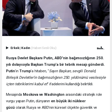
Erkek
|
Kadın
(Haberi Sesli Oku)
Rusya Devlet Başkanı Putin, ABD'nin bağımsızlığının 250.
yılı dolayısıyla Başkan Trump’a bir tebrik mesajı gönderdi.
Putin
'in
Trump
’a hitaben, "
Sayın Başkan, sevgili Donald,
Birleşik Devletler'in bağımsızlığının 250. yıldönümü vesilesiyle
içten tebriklerimi kabul et
” ifadelerini kullandığı belirtildi.
Mesajında
Moskova ve Washington
arasındaki stratejik role
vurgu yapan Putin, dünyanın
en büyük iki nükleer
gücü
olarak Rusya ve ABD'nin küresel ölçekte güvenlik ve