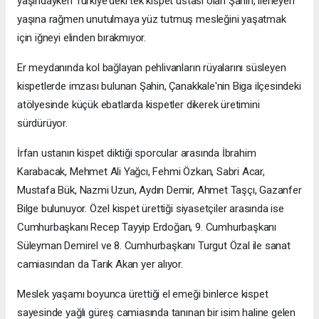
yaşındayken Türkiye'deki tek kispet ustası olan Şahin, ilerleyen
yaşına rağmen unutulmaya yüz tutmuş mesleğini yaşatmak
için iğneyi elinden bırakmıyor.
Er meydanında kol bağlayan pehlivanların rüyalarını süsleyen
kispetlerde imzası bulunan Şahin, Çanakkale'nin Biga ilçesindeki
atölyesinde küçük ebatlarda kispetler dikerek üretimini
sürdürüyor.
İrfan ustanın kispet diktiği sporcular arasında İbrahim
Karabacak, Mehmet Ali Yağcı, Fehmi Özkan, Sabri Acar,
Mustafa Bük, Nazmi Uzun, Aydın Demir, Ahmet Taşçı, Gazanfer
Bilge bulunuyor. Özel kispet ürettiği siyasetçiler arasında ise
Cumhurbaşkanı Recep Tayyip Erdoğan, 9. Cumhurbaşkanı
Süleyman Demirel ve 8. Cumhurbaşkanı Turgut Özal ile sanat
camiasından da Tarık Akan yer alıyor.
Meslek yaşamı boyunca ürettiği el emeği binlerce kispet
sayesinde yağlı güreş camiasında tanınan bir isim haline gelen