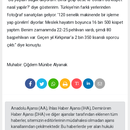
nasıl yapılır?' diye gösteririm. Türkiye'nin farklı yerlerinden
fotoğraf sanatçıları geliyor. '120 senelik makinende bir işleme
yap görelim' diyorlar. Meslek hayatım boyunca 16 bin 500 kispet
yaptım. Benim zamanımda 22-25 pehlivan vardı, şimdi 80
başpehlivan var. Geçen yıl Kırkpınar'a 2 bin 350 lisanslı sporcu
çıktı." diye konuştu.
Muhabir: Çiğdem Münibe Alyanak
Anadolu Ajansı (AA), İhlas Haber Ajansı (İHA), Demirören
Haber Ajansı (DHA) ve diğer ajanslar tarafından eklenen tüm
haberler, sitemizin editörlerinin müdahalesi olmadan ajans
kanallarından çekilmektedir. Bu haberlerde yer alan hukuki