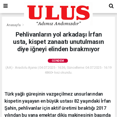
Anasayfa
Gündem
Pehlivanların yol arkadaşı İrfan
usta, kispet zanaatı unutulmasın
diye iğneyi elinden bırakmıyor
GÜNDEM
(AA) - Anadolu Ajansı | 04.07.2025 - 16:36, Güncelleme: 04.07.2025 - 16:19
4860+ kez okundu.
Türk yağlı güreşinin vazgeçilmez unsurlarından
kispetin yaşayan en büyük ustası 82 yaşındaki İrfan
Şahin, pehlivanlar için aktif üretimi bıraktığı 2017
yılından bu yana emektar dikiş makinesinin başında