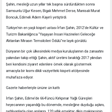
Şahin, mesleği uzun yıllar tek başına sürdürdükten sonra
Samsunlu Uğur Kesen, Bigalı Mehmet Derse, Manisalı Murat
Boncuk, Edirneli Adem Kayın'ı yetiştirdi.
Türkiye'nin en yaşlı kispet ustası İrfan Şahin, 2012'de Kültür ve
Turizm Bakanlığınca "Yaşayan İnsan Hazineleri Geleceğe
Aktarılan Mirasın Temsilcileri Ödülü"ne layık görüldü.
Dünyanın bir çok ülkesindeki medya kuruluşlarının da zanaatını
yakından takip ettiği Şahin, aktif üretimi bıraktığı 2017 yılından
beri kendisini ziyaret edenlere örnek olarak göstermek
amacıyla bir kısmı dikili vaziyetteki kispeti atölyesinde
muhafaza ediyor.
Gazete haberleriyle ününe ün kattı
İrfan Şahin, Edirne'de 664'üncü Kırkpınar Yağlı Güreşleri
heyecanının yaşandığı bu dönemde, mesleğine duyduğu aşkını,
pehlivanlarla olan anılarını, 120 yıllık emektar dikiş makinesinin