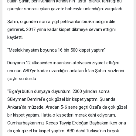
bulan Şahin, pehlivanların kendisinin "usta" olarak tanıttığı bu
güreşler sonrası çıkan gazete haberiyle ünlendiğini vurguladı.
Şahin, o günden sonra yiğit pehlivanları bırakmadığını dile
getirerek, 2017 yılına kadar kispet dikmeye devam ettiğini
kaydetti.
"Meslek hayatım boyunca 16 bin 500 kispet yaptım"
Dünyanın 12 ülkesinden insanların atölyesini ziyaret ettiğini,
ününün ABD'ye kadar uzandığını anlatan İrfan Şahin, sözlerini
şöyle sürdürdü:
"Biga'yı bütün dünyaya duyurdum. 2000 yılından sonra
Süleyman Demirel'e çok güzel bir kispet yaptım. Şu anda
Ankara'da müzede. Aradan 5-6 sene geçti Özal'a da çok güzel
bir kispet yaptım. Hatta o kispetleri merak dahi ediyorum.
Cumhurbaşkanımız Recep Tayyip Erdoğan Başbakan iken ona
da çok güzel bir kispet yaptım. ABD dahil Türkiye'nin birçok