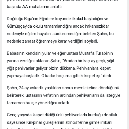
başında AA muhabirine anlattı.
Doğduğu Biga'nın Eğridere köyünde ilkokul başladığını ve
Gümüşçay'da okulu tamamlandığını ancak imkansızlıklar
nedeniyle eğitim hayatını sürdüremediğini belirten Şahin, bu
nedenle zanaat öğrenmeye karar verdiğini söyledi.
Babasının kendisini yular ve eğer ustası Mustafa Turabi'nin
yanına verdiğini aktaran Şahin, "Aradan bir kaç ay geçti, yiğit
yiğit pehlivanlar geliyor bizim dükkana. Pehlivanlara kispet
yapmaya başladık. O kadar hoşuma gitti ki kispet işi." dedi.
Şahin, 24 ay askerlik yaptıktan sonra memleketine döndüğünü
belirterek, ustasının vefatının ardından pehlivanların da isteğiyle
tamamen bu işe yöneldiğini anlattı.
Genç yaşında kispet diktiği ünlü pehlivanlarla kurduğu dostluk
sayesinde Kırkpınar güreşlerinin atmosferine girme imkanı