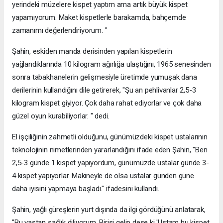
yerindeki müzelere kispet yaptım ama artık büyük kispet
yapamıyorum. Maket kispetlerle barakamda, bahçemde
zamanımı değerlendiriyorum. "
Şahin, eskiden manda derisinden yapılan kispetlerin
yağlandıklarında 10 kilogram ağırlığa ulaştığını, 1965 senesinden
sonra tabakhanelerin gelişmesiyle üretimde yumuşak dana
derilerinin kullandığını dile getirerek, "Şu an pehlivanlar 2,5-3
kilogram kispet giyiyor. Çok daha rahat ediyorlar ve çok daha
güzel oyun kurabiliyorlar. " dedi.
El işçiliğinin zahmetli olduğunu, günümüzdeki kispet ustalarının
teknolojinin nimetlerinden yararlandığını ifade eden Şahin, "Ben
2,5-3 günde 1 kispet yapıyordum, günümüzde ustalar günde 3-
4 kispet yapıyorlar. Makineyle de olsa ustalar günden güne
daha iyisini yapmaya başladı." ifadesini kullandı.
Şahin, yağlı güreşlerin yurt dışında da ilgi gördüğünü anlatarak,
"Bu yaştan sağlık diliyorum. Birisi gelip dese ki 'Ustam bu kispet