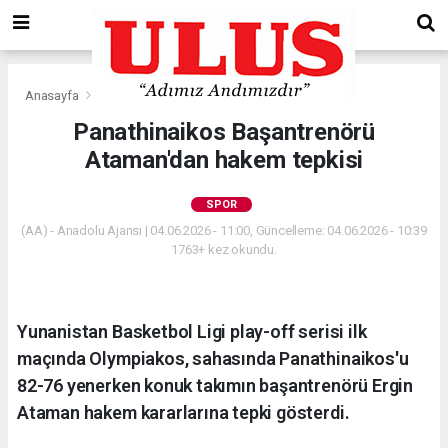
Anasayfa
Spor
Panathinaikos Başantrenörü
Ataman'dan hakem tepkisi
SPOR
(AA) - Anadolu Ajansı | 04.06.2026 - 11:00, Güncelleme: 04.06.2026 - 10:39
1763+ kez okundu.
Yunanistan Basketbol Ligi play-off serisi ilk
maçında Olympiakos, sahasında Panathinaikos'u
82-76 yenerken konuk takımın başantrenörü Ergin
Ataman hakem kararlarına tepki gösterdi.