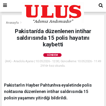
Anasayfa
Gündem
Pakistan'da düzenlenen intihar
saldırısında 15 polis hayatını
kaybetti
GÜNDEM
(AA) - Anadolu Ajansı | 10.05.2026 - 12:00, Güncelleme: 10.05.2026 - 11:49
2916+ kez okundu.
Pakistan'ın Hayber Pahtunhva eyaletinde polis
noktasına düzenlenen intihar saldırısında 15
polisin yaşamını yitirdiği bildirildi.