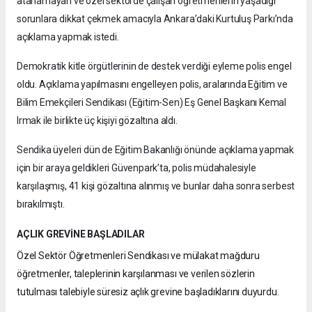
atanamayan ve özel sektörde çalışan öğretmenlerin yaşadığı
sorunlara dikkat çekmek amacıyla Ankara’daki Kurtuluş Parkı’nda
açıklama yapmak istedi.
Demokratik kitle örgütlerinin de destek verdiği eyleme polis engel
oldu. Açıklama yapılmasını engelleyen polis, aralarında Eğitim ve
Bilim Emekçileri Sendikası (Eğitim-Sen) Eş Genel Başkanı Kemal
Irmak ile birlikte üç kişiyi gözaltına aldı.
Sendika üyeleri dün de Eğitim Bakanlığı önünde açıklama yapmak
için bir araya geldikleri Güvenpark’ta, polis müdahalesiyle
karşılaşmış, 41 kişi gözaltına alınmış ve bunlar daha sonra serbest
bırakılmıştı.
AÇLIK GREVİNE BAŞLADILAR
Özel Sektör Öğretmenleri Sendikası ve mülakat mağduru
öğretmenler, taleplerinin karşılanması ve verilen sözlerin
tutulması talebiyle süresiz açlık grevine başladıklarını duyurdu.