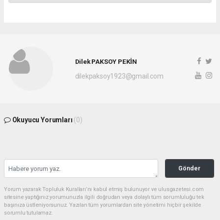
Dilek PAKSOY PEKİN
dilekpaksoy1923@gmail.com
Okuyucu Yorumları
(0)
Gönder
Yorum yazarak Topluluk Kuralları’nı kabul etmiş bulunuyor ve ulusgazetesi.com
sitesine yaptığınız yorumunuzla ilgili doğrudan veya dolaylı tüm sorumluluğu tek
başınıza üstleniyorsunuz. Yazılan tüm yorumlardan site yönetimi hiçbir şekilde
sorumlu tutulamaz.