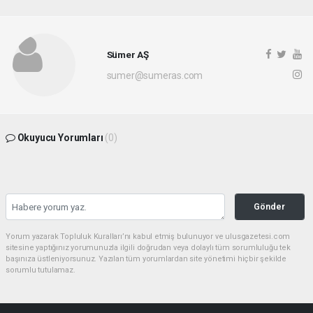
Sümer AŞ
sumer@sumeras.com
Okuyucu Yorumları
(0)
Gönder
Yorum yazarak Topluluk Kuralları’nı kabul etmiş bulunuyor ve ulusgazetesi.com
sitesine yaptığınız yorumunuzla ilgili doğrudan veya dolaylı tüm sorumluluğu tek
başınıza üstleniyorsunuz. Yazılan tüm yorumlardan site yönetimi hiçbir şekilde
sorumlu tutulamaz.