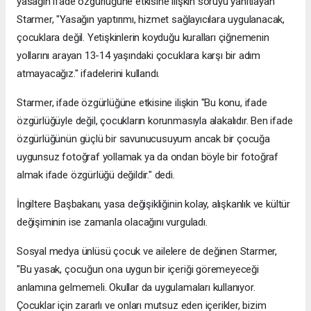
yasağın ifade özgürlüğüne etkisine ilişkin soruyu yanıtlayan
Starmer, "Yasağın yaptırımı, hizmet sağlayıcılara uygulanacak,
çocuklara değil. Yetişkinlerin koyduğu kuralları çiğnemenin
yollarını arayan 13-14 yaşındaki çocuklara karşı bir adım
atmayacağız." ifadelerini kullandı.
Starmer, ifade özgürlüğüne etkisine ilişkin "Bu konu, ifade
özgürlüğüyle değil, çocukların korunmasıyla alakalıdır. Ben ifade
özgürlüğünün güçlü bir savunucusuyum ancak bir çocuğa
uygunsuz fotoğraf yollamak ya da ondan böyle bir fotoğraf
almak ifade özgürlüğü değildir." dedi.
İngiltere Başbakanı, yasa değişikliğinin kolay, alışkanlık ve kültür
değişiminin ise zamanla olacağını vurguladı.
Sosyal medya ünlüsü çocuk ve ailelere de değinen Starmer,
"Bu yasak, çocuğun ona uygun bir içeriği göremeyeceği
anlamına gelmemeli. Okullar da uygulamaları kullanıyor.
Çocuklar için zararlı ve onları mutsuz eden içerikler, bizim