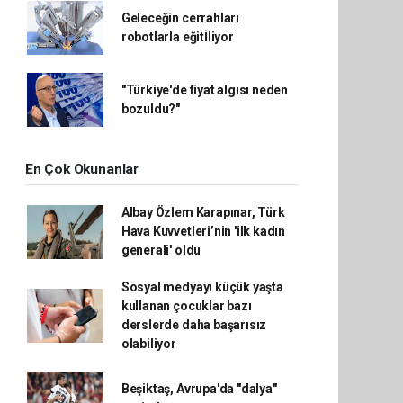
Geleceğin cerrahları
robotlarla eğitİliyor
"Türkiye'de fiyat algısı neden
bozuldu?"
En Çok Okunanlar
Albay Özlem Karapınar, Türk
Hava Kuvvetleri’nin 'ilk kadın
generali' oldu
Sosyal medyayı küçük yaşta
kullanan çocuklar bazı
derslerde daha başarısız
olabiliyor
Beşiktaş, Avrupa'da "dalya"