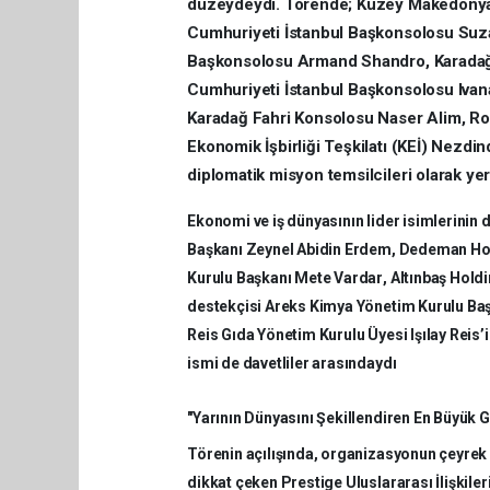
düzeydeydi. Törende; Kuzey Makedonya
Cumhuriyeti İstanbul Başkonsolosu
Suz
Başkonsolosu
Armand Shandro
, Karada
Cumhuriyeti İstanbul Başkonsolosu
Ivan
Karadağ Fahri Konsolosu
Naser Alim,
Ro
Ekonomik İşbirliği Teşkilatı (KEİ) Nezd
diplomatik misyon temsilcileri olarak yer 
Ekonomi ve iş dünyasının lider isimlerinin
Başkanı
Zeynel Abidin Erdem
, Dedeman Hot
Kurulu Başkanı
Mete Vardar
, Altınbaş Hol
destekçisi Areks Kimya Yönetim Kurulu Ba
Reis Gıda Yönetim Kurulu Üyesi
Işılay Reis
’
ismi de davetliler arasındaydı
"Yarının Dünyasını Şekillendiren En Büyük 
Törenin açılışında, organizasyonun çeyrek 
dikkat çeken
Prestige Uluslararası İlişkil