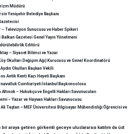
urizm Müdürü
rsin Yenişehir Belediye Başkanı
azetecisi
 – Televizyon Sunucusu ve Haber Spikeri
 Balkan Gazetesi Genel Yayın Yönetmeni
ürülebilirlik Editörü
ktay – Siyaset Bilimci ve Yazar
öy Okulları Değişim Ağı) Kurucusu ve Genel Koordinatörü
Aydın Okulları Başkan Vekili
sos Antik Kenti Kazı Heyeti Başkanı
navutluk Cumhuriyeti İstanbul Başkonsolosu
 Altınok – Hukukçu ve Engelli Hakları Savunucuları
temi – Yazar ve Hayvan Hakları Savunucusu
 Taştan – MEF Üniversitesi Bilgisayar Mühendisliği Öğrencisi ve
 bir araya getiren görkemli geceye uluslararası katılım da üst