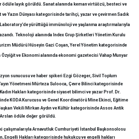
r ödüle layık görüldü. Sanat alanında keman virtüözü, besteci ve
t ve Yazın Dünyası kategorisinde tarihçi, yazar ve çevirmen Sadık
 Laboratory’de yürüttüğü immünoloji ve yaşlanma araştırmalarıyla
zandı. Teknoloji alanında Index Grup Şirketleri Yönetim Kurulu
 Turizm Müdürü Hüseyin Gazi Coşan, Yerel Yönetim kategorisinde
h Özyiğit ve Ekonomi alanında ekonomi gazetecisi Vahap Munyar
izyon sunucusu ve haber spikeri Ezgi Gözeger, Sivil Toplum
Yayın Yönetmeni Mürteza Sulooca, Çevre Bilinci kategorisinde
Kadın Hakları kategorisinde siyaset bilimci ve yazar Prof. Dr.
sinde KODA Kurucusu ve Genel Koordinatörü Mine Ekinci, Eğitime
Başkan Vekili Mirkan Aydın ve Kültür kategorisinde Assos Antik
n Arslan ödüle değer görüldü.
aki çalışmalarıyla Arnavutluk Cumhuriyeti İstanbul Başkonsolosu
, Engelli Hakları kategorisinde hukukçu ve engelli hakları