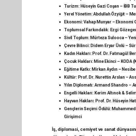
Turizm:
Hüseyin Gazi Coşan – İBB T
Yerel Yönetim:
Abdullah Özyiğit – Me
Ekonomi:
Vahap Munyar – Ekonomi G
Toplumsal Farkındalık:
Ezgi Gözeger
Sivil Toplum:
Mürteza Sulooca – Yeni
Çevre Bilinci:
Didem Eryar Ünlü – Sürd
Kadın Hakları:
Prof. Dr. Fatmagül Ber
Çocuk Hakları:
Mine Ekinci – KODA (K
Eğitime Katkı:
Mirkan Aydın – Nesibe 
Kültür:
Prof. Dr. Nurettin Arslan – As
Yılın Diplomatı:
Armand Shandro – Ar
Engelli Hakları:
Kerim Altınok & Selim
Hayvan Hakları:
Prof. Dr. Hüseyin Ha
Gençlerin Seçimi Ödülü:
Muhammed Ali
Girişimci
İş, diplomasi, cemiyet ve sanat dünyasını