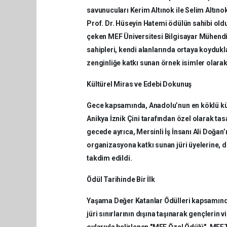
savunucuları Kerim Altınok ile Selim Altın
Prof. Dr. Hüseyin Hatemi ödülün sahibi oldu
çeken MEF Üniversitesi Bilgisayar Mühendis
sahipleri, kendi alanlarında ortaya koydukl
zenginliğe katkı sunan örnek isimler olarak 
Kültürel Miras ve Edebi Dokunuş
Gece kapsamında, Anadolu’nun en köklü kült
Anikya İznik Çini tarafından özel olarak tas
gecede ayrıca, Mersinli İş İnsanı Ali Doğan
organizasyona katkı sunan jüri üyelerine, d
takdim edildi.
Ödül Tarihinde Bir İlk
Yaşama Değer Katanlar Ödülleri kapsamında b
jüri sınırlarının dışına taşınarak gençlerin
oylarıyla belirlenen "MEF Özel Ödülü", MEFT