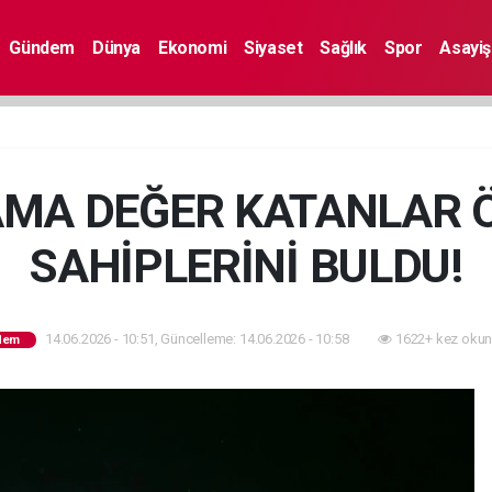
Gündem
Dünya
Ekonomi
Siyaset
Sağlık
Spor
Asayiş
AMA DEĞER KATANLAR 
SAHİPLERİNİ BULDU!
14.06.2026 - 10:51, Güncelleme: 14.06.2026 - 10:58
1622+ kez okun
dem