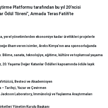
iştirme Platformu tarafından bu yıl 20’ncisi
r Ödül Töreni", Armada Teras Fatih’te
a, yerel yönetimlerden ekonomiye kadar ürettikleri projelerle
eğe ilham veren isimler, Areks Kimya’nın ana sponsorluğunda
 Bilime, sanata, teknolojiye, eğitime, kültüre ve toplumsal yaşama
er, 20. Yaşama Değer Katanlar Ödülleri kapsamında ödüle layık
 Virtüözü, Besteci ve Akademisyen
 – Tarihçi, Yazar ve Çevirmen
 Jackson Laboratory, İmmünoloji ve Yaşlanma Araştırmaları
Şirketleri Yönetim Kurulu Başkanı