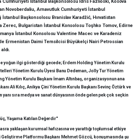
 Cumhuriyeti İstanbul Başkonsolosu
İdris Fazlioski
, Kosova
an Novoberdaliu
, Arnavutluk Cumhuriyeti İstanbul
ğ İstanbul Başkonsolosu
Branislav Karadžić
, Hırvatistan
a Zerec
, Bulgaristan İstanbul Konsolosu
Toşhko Tomov
, Edirne
manya İstanbul Konsolosu
Valentine Macec
ve Karadeniz
inde Ermenistan Daimi Temsilcisi Büyükelçi
Nairi Petrossian
aldı.
 de yoğun ilgi gösterdiği gecede; Erdem Holding Yönetim Kurulu
elleri Yönetim Kurulu Üyesi
Banu Dedeman
, Jolly Tur Yönetim
ding Yönetim Kurulu Başkanı
İmam Altınbaş
, organizasyonun ana
şkanı
Ali Kılıç
, Anikya Çini Yönetim Kurulu Başkanı
Sevinç Öztürk
ve
in yanı sıra medya ve sanat dünyasının önde gelen pek çok seçkin
Güç, Yaşama Katılan Değerdir"
asra yaklaşan kurumsal hafızasına ve yarattığı toplumsal etkiye
eri Geliştirme Platformu Başkanı Mehmet Gözcü
, konuşmasında şu