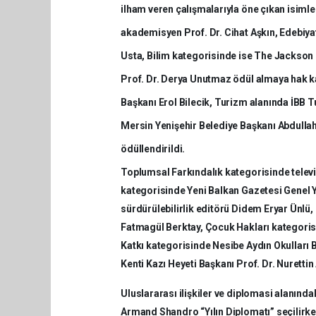
ilham veren çalışmalarıyla öne çıkan isimle
akademisyen Prof. Dr. Cihat Aşkın, Edebiya
Usta, Bilim kategorisinde ise The Jackson
Prof. Dr. Derya Unutmaz ödül almaya hak ka
Başkanı Erol Bilecik, Turizm alanında İBB
Mersin Yenişehir Belediye Başkanı Abdulla
ödüllendirildi.
Toplumsal Farkındalık kategorisinde telev
kategorisinde Yeni Balkan Gazetesi Genel 
sürdürülebilirlik editörü Didem Eryar Ünlü, 
Fatmagül Berktay, Çocuk Hakları kategori
Katkı kategorisinde Nesibe Aydın Okulları 
Kenti Kazı Heyeti Başkanı Prof. Dr. Nuretti
Uluslararası ilişkiler ve diplomasi alanınd
Armand Shandro “Yılın Diplomatı” seçilirken