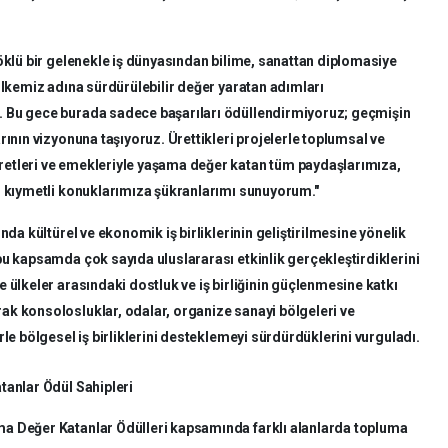
öklü bir gelenekle iş dünyasından bilime, sanattan diplomasiye
ülkemiz adına sürdürülebilir değer yaratan adımları
 Bu gece burada sadece başarıları ödüllendirmiyoruz; geçmişin
rının vizyonuna taşıyoruz. Ürettikleri projelerle toplumsal ve
etleri ve emekleriyle yaşama değer katan tüm paydaşlarımıza,
n kıymetli konuklarımıza şükranlarımı sunuyorum."
nda kültürel ve ekonomik iş birliklerinin geliştirilmesine yönelik
bu kapsamda çok sayıda uluslararası etkinlik gerçekleştirdiklerini
 ülkeler arasındaki dostluk ve iş birliğinin güçlenmesine katkı
k konsolosluklar, odalar, organize sanayi bölgeleri ve
le bölgesel iş birliklerini desteklemeyi sürdürdüklerini vurguladı.
tanlar Ödül Sahipleri
a Değer Katanlar Ödülleri kapsamında farklı alanlarda topluma