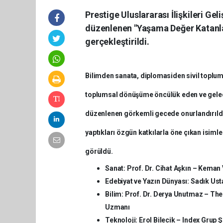
Prestige Uluslararası İlişkileri Gel
düzenlenen "Yaşama Değer Katanla
gerçekleştirildi.
Bilimden sanata, diplomasiden sivil toplum
toplumsal dönüşüme öncülük eden ve gelec
düzenlenen görkemli gecede onurlandırıldı.
yaptıkları özgün katkılarla öne çıkan isiml
görüldü.
Sanat:
Prof. Dr. Cihat Aşkın – Keman
Edebiyat ve Yazın Dünyası:
Sadık Usta
Bilim:
Prof. Dr. Derya Unutmaz – The
Uzmanı
Teknoloji:
Erol Bilecik – Index Grup 