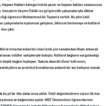
ok, Hayvan Hakları kategorisinde yazar ve hayvan hakları savunucusu
. Gençlerin Seçimi Ödülü ise girişimcilik çalışmalarıyla dikkat
liği öğrencisi Muhammed Ali Taştan’a verildi. Bu yılın ödül
arı çalışmalarla toplumsal gelişime, bilimsel ilerlemeye ve kültürel
öne çıktı.
ürel miraslarından biri olan İznik çini sanatından ilham alınarak
arlanan ödüller sahipleriyle buluştu. Kültürel bağların vurgulandığı
’ın büyük beğeni toplayan
"Sabırla Akan Bir Ömür"
adlı eseri;
estekçilere ve protokol konuklarına anlamlı bir anı hediyesi olarak
u yıl bir ilke daha imza atıldı. Ödül değerlendirme süreci ilk kez
 vizyonuna ve beğenisine açıldı. MEF Üniversitesi öğrencilerinin
EKMER bünyesinde geliştirdikleri başarılı projelerle dikkat çeken