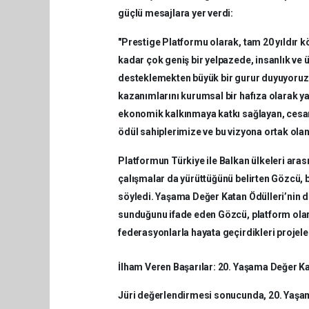
güçlü mesajlara yer verdi:
"Prestige Platformu olarak, tam 20 yıldır k
kadar çok geniş bir yelpazede, insanlık ve 
desteklemekten büyük bir gurur duyuyoruz.
kazanımlarını kurumsal bir hafıza olarak ya
ekonomik kalkınmaya katkı sağlayan, cesar
ödül sahiplerimize ve bu vizyona ortak ola
Platformun Türkiye ile Balkan ülkeleri arası
çalışmalar da yürüttüğünü belirten Gözcü, 
söyledi. Yaşama Değer Katan Ödülleri’nin de
sunduğunu ifade eden Gözcü, platform olara
federasyonlarla hayata geçirdikleri projeler
İlham Veren Başarılar: 20. Yaşama Değer Ka
Jüri değerlendirmesi sonucunda, 20. Yaşam