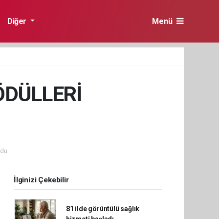
Diğer
Menü
ÖDÜLLERİ
du.
İlginizi Çekebilir
81 ilde görüntülü sağlık