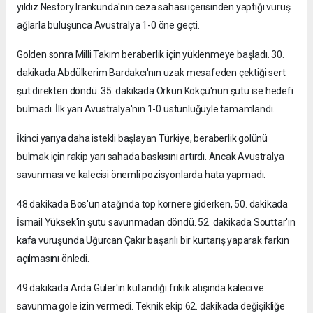
yıldız Nestory Irankunda'nın ceza sahası içerisinden yaptığı vuruş
ağlarla buluşunca Avustralya 1-0 öne geçti.
Golden sonra Milli Takım beraberlik için yüklenmeye başladı. 30.
dakikada Abdülkerim Bardakcı'nın uzak mesafeden çektiği sert
şut direkten döndü. 35. dakikada Orkun Kökçü'nün şutu ise hedefi
bulmadı. İlk yarı Avustralya'nın 1-0 üstünlüğüyle tamamlandı.
İkinci yarıya daha istekli başlayan Türkiye, beraberlik golünü
bulmak için rakip yarı sahada baskısını artırdı. Ancak Avustralya
savunması ve kalecisi önemli pozisyonlarda hata yapmadı.
48.dakikada Bos'un atağında top kornere giderken, 50. dakikada
İsmail Yüksek'in şutu savunmadan döndü. 52. dakikada Souttar'ın
kafa vuruşunda Uğurcan Çakır başarılı bir kurtarış yaparak farkın
açılmasını önledi.
49.
dakikada Arda Güler'in kullandığı frikik atışında kaleci ve
savunma gole izin vermedi. Teknik ekip 62. dakikada değişikliğe