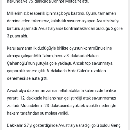
Irakunda ve 75. dakikada Connor Metcalfe attı.
Millilerimiz, beraberlik için maç boyu bastırdı. Oyunu tamamen
domine eden takımımız, kalabalık savunma yapan Avustralya'yı
bir türlü aşamadı. Avustralya ise kontraataklardan bulduğu 2 golle
3 puanı aldı.
Karşılaşmanın ilk düdüğüyle birlikte oyunun kontrolünü eline
almaya çalışan Milli Takım, henüz 3. dakikada Hakan
Çalhanoğlu'nun şutuyla gole yaklaştı. Ancak top savunmaya
çarparak kornere çıktı. 6. dakikada Arda Güler'in uzaktan
denemesi ise auta gitti.
Avustralya da zaman zaman etkili ataklarla kalemizde tehlike
yarattı. 12. dakikada Italiano'nun geliştirdiği atak savunmamızı
zorladı. Mücadelenin 23. dakikasında yüksek sıcaklık nedeniyle
hakem tarafından su molası verildi.
Dakikalar 27'yi gösterdiğinde Avustralya aradığı golü buldu. Genç