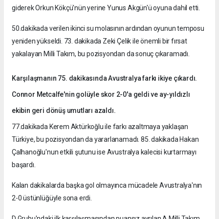
giderek Orkun Kökçü'nün yerine Yunus Akgün'ü oyuna dahil etti.
50.dakikada verilen ikinci su molasının ardından oyunun temposu
yeniden yükseldi. 73. dakikada Zeki Çelik ile önemli bir fırsat
yakalayan Milli Takım, bu pozisyondan da sonuç çıkaramadı.
Karşılaşmanın 75. dakikasında Avustralya farkı ikiye çıkardı.
Connor Metcalfe'nin golüyle skor 2-0'a geldi ve ay-yıldızlı
ekibin geri dönüş umutları azaldı.
77.dakikada Kerem Aktürkoğlu ile farkı azaltmaya yaklaşan
Türkiye, bu pozisyondan da yararlanamadı. 85. dakikada Hakan
Çalhanoğlu'nun etkili şutunu ise Avustralya kalecisi kurtarmayı
başardı.
Kalan dakikalarda başka gol olmayınca mücadele Avustralya'nın
2-0 üstünlüğüyle sona erdi.
D Grubu'ndaki ilk karşılaşmasından puansız ayrılan A Milli Takım,