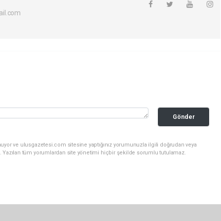
il.com
Gönder
nuyor ve ulusgazetesi.com sitesine yaptığınız yorumunuzla ilgili doğrudan veya
. Yazılan tüm yorumlardan site yönetimi hiçbir şekilde sorumlu tutulamaz.