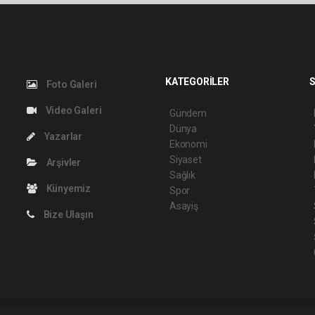
KATEGORİLER
S
Foto Galeri
Video Galeri
Gündem
Dünya
Yazarlar
Ekonomi
Siyaset
Arşivler
Sağlık
Künyemiz
Spor
Asayiş
Bize Ulaşın