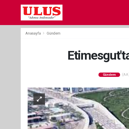
Anasayfa
Gündem
Etimesgut't
(AA)
Gündem