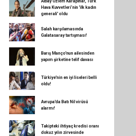
Albay Özlem Karapınar, Türk
Hava Kuvvetleri’nin 'ilk kadın
generali' oldu
Salah karşılamasında
Galatasaray tartışması!
Barış Manço'nun ailesinden
yapım şirketine telif davası
Türkiye'nin en iyi liseleri belli
oldu!
Avrupa'da Batı Nil virüsü
alarmı!
Takipteki ihtiyaç kredisi oranı
dokuz yılın zirvesinde