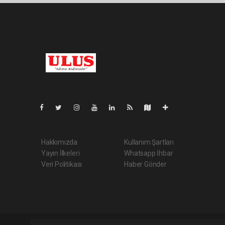
Pro-0.053
Hakkımızda
Kullanım Şartları
Yayın İlkeleri
Whatsapp İhbar
Veri Politikası
Haber Gönder