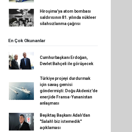
Hiroşima'ya atom bombası
saldırısının 81. yılında nükleer
silahsızlanma çağrısı
En Çok Okunanlar
Cumhurbaşkanı Erdoğan,
Devlet Bahçeli ile görüşecek
Türkiye projeyi durdurmak
için savaş gemisi
göndermişti: Doğu Akdeniz'de
enerjide Fransa-Yunanistan
anlaşması
Beşiktaş Başkanı Adalı'dan
"Salah'ı biz istemedik"
açıklaması