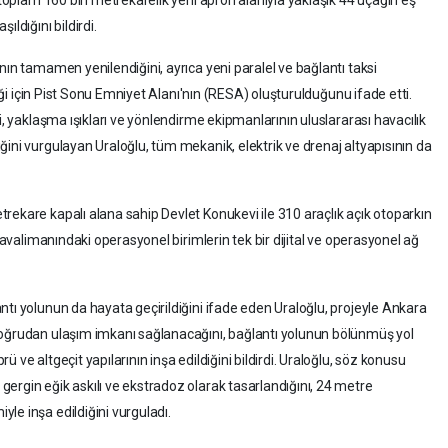
, toplam 160 bin metrekarelik yeni apron alanıyla yaklaşık 44 uçağın eş
ldığını bildirdi.
nın tamamen yenilendiğini, ayrıca yeni paralel ve bağlantı taksi
liği için Pist Sonu Emniyet Alanı'nın (RESA) oluşturulduğunu ifade etti.
i, yaklaşma ışıkları ve yönlendirme ekipmanlarının uluslararası havacılık
ini vurgulayan Uraloğlu, tüm mekanik, elektrik ve drenaj altyapısının da
rekare kapalı alana sahip Devlet Konukevi ile 310 araçlık açık otoparkın
 havalimanındaki operasyonel birimlerin tek bir dijital ve operasyonel ağ
tı yolunun da hayata geçirildiğini ifade eden Uraloğlu, projeyle Ankara
doğrudan ulaşım imkanı sağlanacağını, bağlantı yolunun bölünmüş yol
 ve altgeçit yapılarının inşa edildiğini bildirdi. Uraloğlu, söz konusu
ergin eğik askılı ve ekstradoz olarak tasarlandığını, 24 metre
le inşa edildiğini vurguladı.