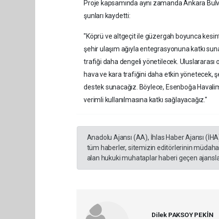
Proje kapsamında aynı zamanda Ankara Bulvarı 
şunları kaydetti:
"Köprü ve altgeçit ile güzergah boyunca kesin
şehir ulaşım ağıyla entegrasyonuna katkı su
trafiği daha dengeli yönetilecek. Uluslararas
hava ve kara trafiğini daha etkin yönetecek, 
destek sunacağız. Böylece, Esenboğa Havalim
verimli kullanılmasına katkı sağlayacağız."
Anadolu Ajansı (AA), İhlas Haber Ajansı (İHA
tüm haberler, sitemizin editörlerinin müdaha
alan hukuki muhataplar haberi geçen ajanslar
Dilek PAKSOY PEKİN