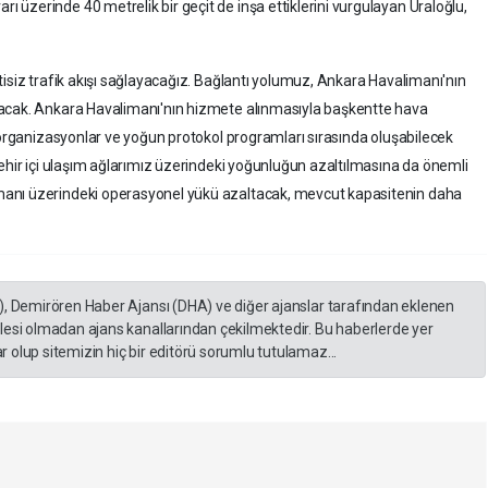
üzerinde 40 metrelik bir geçit de inşa ettiklerini vurgulayan Uraloğlu,
tisiz trafik akışı sağlayacağız. Bağlantı yolumuz, Ankara Havalimanı'nın
nacak. Ankara Havalimanı'nın hizmete alınmasıyla başkentte hava
ı organizasyonlar ve yoğun protokol programları sırasında oluşabilecek
şehir içi ulaşım ağlarımız üzerindeki yoğunluğun azaltılmasına da önemli
anı üzerindeki operasyonel yükü azaltacak, mevcut kapasitenin daha
), Demirören Haber Ajansı (DHA) ve diğer ajanslar tarafından eklenen
lesi olmadan ajans kanallarından çekilmektedir. Bu haberlerde yer
 olup sitemizin hiç bir editörü sorumlu tutulamaz...