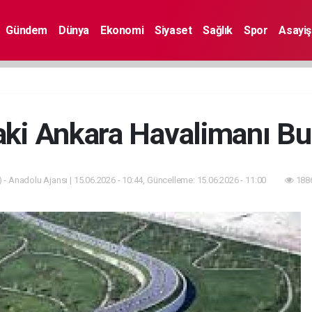
Gündem
Dünya
Ekonomi
Siyaset
Sağlık
Spor
Asayiş
aki Ankara Havalimanı Bu
 - Anadolu Ajansı | 15.06.2026 - 10:44, Güncelleme: 15.06.2026 - 11:00
1886