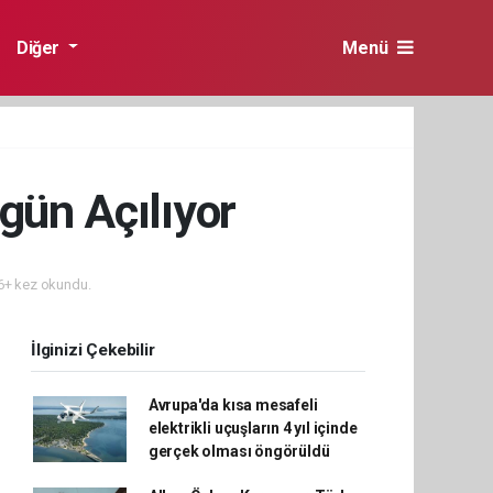
Diğer
Menü
gün Açılıyor
+ kez okundu.
İlginizi Çekebilir
Avrupa'da kısa mesafeli
elektrikli uçuşların 4 yıl içinde
gerçek olması öngörüldü