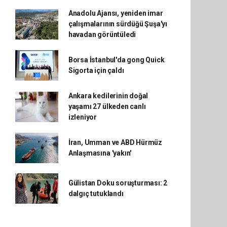
Anadolu Ajansı, yeniden imar
çalışmalarının sürdüğü Şuşa'yı
havadan görüntüledi
Borsa İstanbul'da gong Quick
Sigorta için çaldı
Ankara kedilerinin doğal
yaşamı 27 ülkeden canlı
izleniyor
İran, Umman ve ABD Hürmüz
Anlaşmasına 'yakın'
Gülistan Doku soruşturması: 2
dalgıç tutuklandı