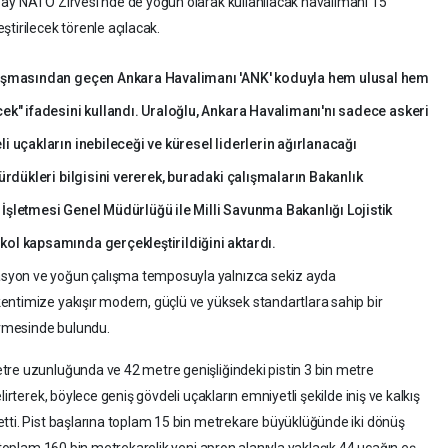
 ay NATO Zirvesi'nde de yoğun olarak kullanılacak havalimanı 15
tirilecek törenle açılacak.
lışmasından geçen Ankara Havalimanı 'ANK' koduyla hem ulusal hem
k" ifadesini kullandı. Uraloğlu, Ankara Havalimanı'nı sadece askeri
 uçakların inebileceği ve küresel liderlerin ağırlanacağı
rdükleri bilgisini vererek, buradaki çalışmaların Bakanlık
şletmesi Genel Müdürlüğü ile Milli Savunma Bakanlığı Lojistik
l kapsamında gerçekleştirildiğini aktardı.
syon ve yoğun çalışma temposuyla yalnızca sekiz ayda
entimize yakışır modern, güçlü ve yüksek standartlara sahip bir
rmesinde bulundu.
tre uzunluğunda ve 42 metre genişliğindeki pistin 3 bin metre
irterek, böylece geniş gövdeli uçakların emniyetli şekilde iniş ve kalkış
tti. Pist başlarına toplam 15 bin metrekare büyüklüğünde iki dönüş