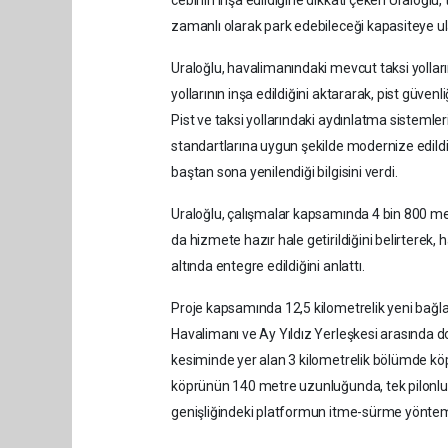
cebinin inşa edildiğine dikkati çeken Uraloğlu
zamanlı olarak park edebileceği kapasiteye ulaşı
Uraloğlu, havalimanındaki mevcut taksi yolları
yollarının inşa edildiğini aktararak, pist güven
Pist ve taksi yollarındaki aydınlatma sistemler
standartlarına uygun şekilde modernize edildiğ
baştan sona yenilendiği bilgisini verdi.
Uraloğlu, çalışmalar kapsamında 4 bin 800 met
da hizmete hazır hale getirildiğini belirterek,
altında entegre edildiğini anlattı.
Proje kapsamında 12,5 kilometrelik yeni bağlan
Havalimanı ve Ay Yıldız Yerleşkesi arasında 
kesiminde yer alan 3 kilometrelik bölümde köprü
köprünün 140 metre uzunluğunda, tek pilonlu g
genişliğindeki platformun itme-sürme yöntemiy