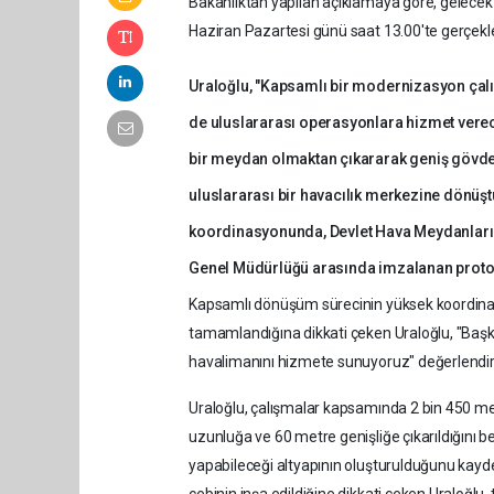
Bakanlıktan yapılan açıklamaya göre, gelecek
Haziran Pazartesi günü saat 13.00'te gerçekleş
Uraloğlu, "Kapsamlı bir modernizasyon ça
de uluslararası operasyonlara hizmet verece
bir meydan olmaktan çıkararak geniş gövdeli
uluslararası bir havacılık merkezine dönüştü
koordinasyonunda, Devlet Hava Meydanları İ
Genel Müdürlüğü arasında imzalanan protoko
Kapsamlı dönüşüm sürecinin yüksek koordina
tamamlandığına dikkati çeken Uraloğlu, "Başk
havalimanını hizmete sunuyoruz" değerlendi
Uraloğlu, çalışmalar kapsamında 2 bin 450 me
uzunluğa ve 60 metre genişliğe çıkarıldığını bel
yapabileceği altyapının oluşturulduğunu kayde