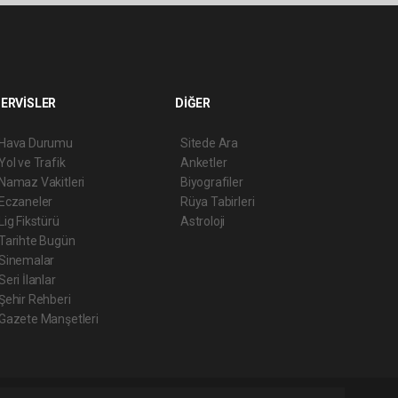
ERVİSLER
DİĞER
Hava Durumu
Sitede Ara
Yol ve Trafik
Anketler
Namaz Vakitleri
Biyografiler
Eczaneler
Rüya Tabirleri
Lig Fikstürü
Astroloji
Tarihte Bugün
Sinemalar
Seri İlanlar
Şehir Rehberi
Gazete Manşetleri