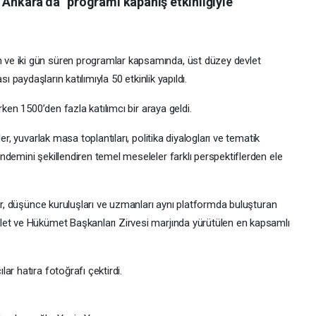
 Ankara’da” programı kapanış etkinliğiyle
ve iki gün süren programlar kapsamında, üst düzey devlet
rası paydaşların katılımıyla 50 etkinlik yapıldı.
rken 1500’den fazla katılımcı bir araya geldi.
er, yuvarlak masa toplantıları, politika diyalogları ve tematik
demini şekillendiren temel meseleler farklı perspektiflerden ele
ler, düşünce kuruluşları ve uzmanları aynı platformda buluşturan
let ve Hükümet Başkanları Zirvesi marjında yürütülen en kapsamlı
.
ar hatıra fotoğrafı çektirdi.