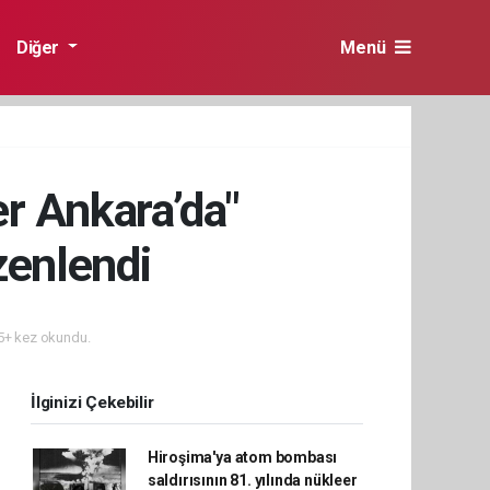
Diğer
Menü
r Ankara’da"
zenlendi
+ kez okundu.
İlginizi Çekebilir
Hiroşima'ya atom bombası
saldırısının 81. yılında nükleer