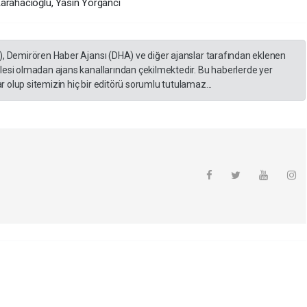
Karahacıoğlu, Yasin Yorgancı
), Demirören Haber Ajansı (DHA) ve diğer ajanslar tarafından eklenen
lesi olmadan ajans kanallarından çekilmektedir. Bu haberlerde yer
 olup sitemizin hiç bir editörü sorumlu tutulamaz...