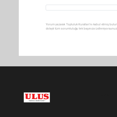
Yorum yazarak Topluluk Kuralları’nı kabul etmiş bulu
dolaylı tüm sorumluluğu tek başınıza üstleniyorsunuz
Pro-0.047