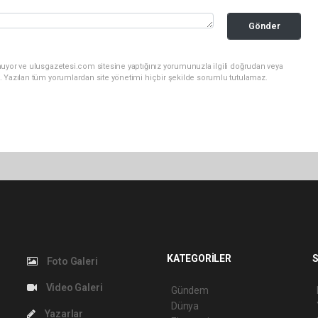
Gönder
nuyor ve ulusgazetesi.com sitesine yaptığınız yorumunuzla ilgili doğrudan veya
. Yazılan tüm yorumlardan site yönetimi hiçbir şekilde sorumlu tutulamaz.
KATEGORİLER
S
Foto Galeri
Video Galeri
Gündem
Dünya
Yazarlar