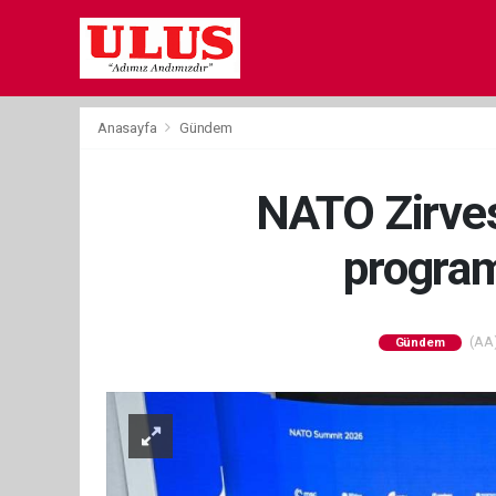
Anasayfa
Gündem
NATO Zirves
program
(AA)
Gündem