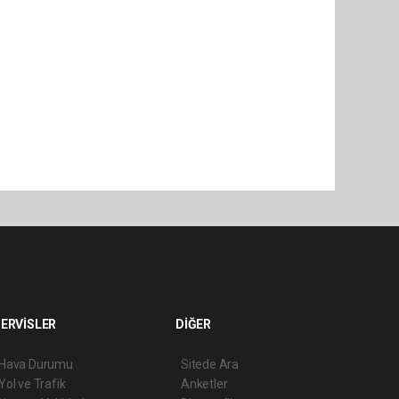
ERVİSLER
DİĞER
Hava Durumu
Sitede Ara
Yol ve Trafik
Anketler