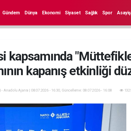
Gündem
Dünya
Ekonomi
Siyaset
Sağlık
Spor
Asayiş
i kapsamında "Müttefikle
ının kapanış etkinliği dü
 - Anadolu Ajansı | 08.07.2026 - 16:30, Güncelleme: 08.07.2026 - 16:08
1325