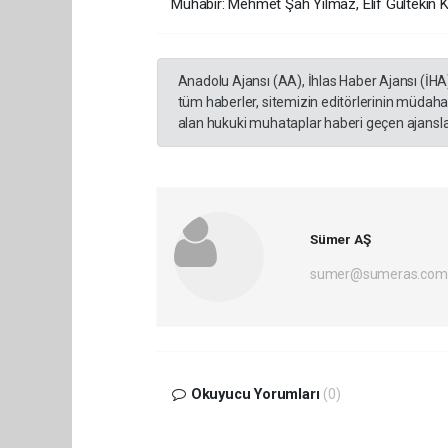
Muhabir: Mehmet Şah Yılmaz, Elif Gültekin 
Anadolu Ajansı (AA), İhlas Haber Ajansı (İHA
tüm haberler, sitemizin editörlerinin müdaha
alan hukuki muhataplar haberi geçen ajanslar
Sümer AŞ
sumer@sumeras.com
Okuyucu Yorumları
(0)