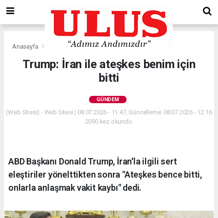
Anasayfa
Gündem
Trump: İran ile ateşkes benim için
bitti
GÜNDEM
(Web Sitesi) - Web Sitesi | 08.07.2026 - 11:47, Güncelleme: 08.07.2026 - 12:16
2090 kez okundu.
ABD Başkanı Donald Trump, İran'la ilgili sert
eleştiriler yönelttikten sonra "Ateşkes bence bitti,
onlarla anlaşmak vakit kaybı" dedi.