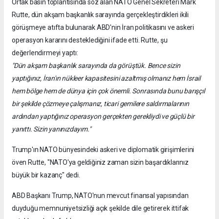
Ortak basın toplantısında söz alan NATO Genel Sekreteri Mark
Rutte, dün akşam başkanlık sarayında gerçekleştirdikleri ikili
görüşmeye atıfta bulunarak ABD'nin İran politikasını ve askeri
operasyon kararını desteklediğini ifade etti. Rutte, şu
değerlendirmeyi yaptı:
"Dün akşam başkanlık sarayında da görüştük. Bence sizin
yaptığınız, İran'ın nükleer kapasitesini azaltmış olmanız hem İsrail
hem bölge hem de dünya için çok önemli. Sonrasında bunu barışçıl
bir şekilde çözmeye çalışmanız, ticari gemilere saldırmalarının
ardından yaptığınız operasyon gerçekten gerekliydi ve güçlü bir
yanıttı. Sizin yanınızdayım."
Trump'ın NATO bünyesindeki askeri ve diplomatik girişimlerini
öven Rutte, "NATO'ya geldiğiniz zaman sizin başardıklarınız
büyük bir kazanç" dedi.
ABD Başkanı Trump, NATO'nun mevcut finansal yapısından
duyduğu memnuniyetsizliği açık şekilde dile getirerek ittifak