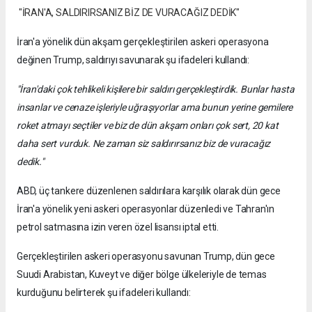
"İRAN'A, SALDIRIRSANIZ BİZ DE VURACAĞIZ DEDİK"
İran'a yönelik dün akşam gerçekleştirilen askeri operasyona
değinen Trump, saldırıyı savunarak şu ifadeleri kullandı:
"İran'daki çok tehlikeli kişilere bir saldırı gerçekleştirdik. Bunlar hasta
insanlar ve cenaze işleriyle uğraşıyorlar ama bunun yerine gemilere
roket atmayı seçtiler ve biz de dün akşam onları çok sert, 20 kat
daha sert vurduk. Ne zaman siz saldırırsanız biz de vuracağız
dedik."
ABD, üç tankere düzenlenen saldırılara karşılık olarak dün gece
İran'a yönelik yeni askeri operasyonlar düzenledi ve Tahran'ın
petrol satmasına izin veren özel lisansı iptal etti.
Gerçekleştirilen askeri operasyonu savunan Trump, dün gece
Suudi Arabistan, Kuveyt ve diğer bölge ülkeleriyle de temas
kurduğunu belirterek şu ifadeleri kullandı: