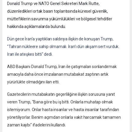
Donald Trump ve NATO Genel Sekreteri Mark Rutte,
düzenledikleri ortak basın toplantısında küresel güvenlik,
müttefiklerin savunma yükümlülükleri ve bölgesel tehditler
hakkında açıklamalarda bulundu.
Dün gece İran'a yaptıkları saldırıya ilişkin de konuşan Trump,
"Tahran nükleere sahip olmamalı. İran’ı dün akşam sert vurduk.
İran ile ateşkes bitti" dedi.
ABD Başkanı Donald Trump, İran ile çatışmaları sonlandırmak
amacıyla daha önce imzalanan mutabakat zaptının artık
yürürlükte olmadığını ilan etti.
Gazetecilerin mutabakatın geçerliliğine ilişkin sorusuna yanıt
veren Trump, "Bana göre bu iş bitti. Onlarla muhatap olmak
istemiyorum. Onlar hasta insanlar ve hasta insanlar tarafından
yönetiliyorlar. Benim açımdan onlarla vakit harcamak tamamen
zaman kaybı" ifadelerini kullandı.