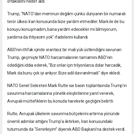
ortaklarını hedef aldı.
Trump, "NATO'dan memnun değilim çünkü dünyanın bir numaralı
terör ülkesi İran konusunda bize yardım etmediler. Mark ile de bu
konuyu konuşmadım, bana yardım edecekler mi bilmiyorum,
yardıma da ihtiyacım yok" ifadelerini kullandı.
ABD'nin ittifak içinde orantısız bir mali yük üstlendiğini savunan
Trump, geçmişte NATO harcamalarının tamamını ABD'nin
ödediğini iddia ederek, "Biz onlar için trilyonlarca dolar harcadık,
Mark da bunu çok iyi anlıyor. Bize adil davranılmadı" diye ekledi.
NATO Genel Sekreteri Mark Rutte ise basın toplantısında Trump'ın
savunma harcamalarına yönelik eleştirilerine yanıt vererek,
Avrupalı müttefiklerin bu konuda harekete geçtiğini belirtti.
Rutte, Avrupalı ülkelerin savunma bütçelerini artırma yönünde
önemli adımlar attığını Trump'a iletirken, İran konusundaki
tutumunda da "Seninleyim" diyerek ABD Başkanı'na destek verdi.