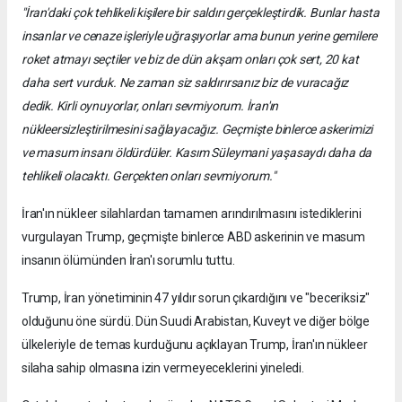
"İran'daki çok tehlikeli kişilere bir saldırı gerçekleştirdik. Bunlar hasta
insanlar ve cenaze işleriyle uğraşıyorlar ama bunun yerine gemilere
roket atmayı seçtiler ve biz de dün akşam onları çok sert, 20 kat
daha sert vurduk. Ne zaman siz saldırırsanız biz de vuracağız
dedik. Kirli oynuyorlar, onları sevmiyorum. İran'ın
nükleersizleştirilmesini sağlayacağız. Geçmişte binlerce askerimizi
ve masum insanı öldürdüler. Kasım Süleymani yaşasaydı daha da
tehlikeli olacaktı. Gerçekten onları sevmiyorum."
İran'ın nükleer silahlardan tamamen arındırılmasını istediklerini
vurgulayan Trump, geçmişte binlerce ABD askerinin ve masum
insanın ölümünden İran'ı sorumlu tuttu.
Trump, İran yönetiminin 47 yıldır sorun çıkardığını ve "beceriksiz"
olduğunu öne sürdü. Dün Suudi Arabistan, Kuveyt ve diğer bölge
ülkeleriyle de temas kurduğunu açıklayan Trump, İran'ın nükleer
silaha sahip olmasına izin vermeyeceklerini yineledi.