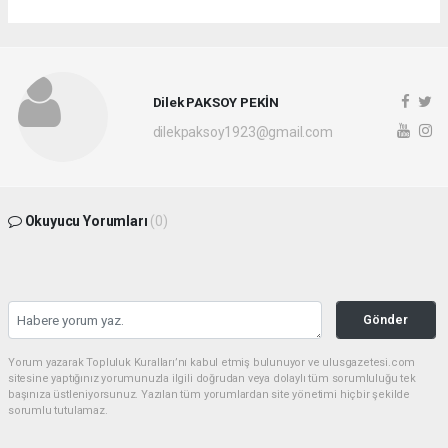
Dilek PAKSOY PEKİN
dilekpaksoy1923@gmail.com
Okuyucu Yorumları
(0)
Gönder
Yorum yazarak Topluluk Kuralları’nı kabul etmiş bulunuyor ve ulusgazetesi.com
sitesine yaptığınız yorumunuzla ilgili doğrudan veya dolaylı tüm sorumluluğu tek
başınıza üstleniyorsunuz. Yazılan tüm yorumlardan site yönetimi hiçbir şekilde
sorumlu tutulamaz.