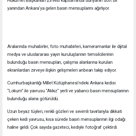
Hükümet Başkanları Zirvesi kapsamında dünyanın dört bir
yanından Ankara'ya gelen basın mensuplarını ağırlıyor.
Aralarında muhabirler, foto muhabirleri, kameramanlar ile dijital
medya ve uluslararası yayın kuruluşlarının temsilcilerinin
bulunduğu basın mensupları, çalışma alanlarına kurulan
ekranlardan zirveye ilişkin gelişmeleri anbean takip ediyor.
Cumhurbaşkanlığı Millet Kütüphanesi'ndeki Ankara kedisi
"Lokum" ile yavrusu "Akkız" yerli ve yabancı basın mensuplarının
bulunduğu alana götürüldü.
Uzun beyaz tüyleri, renkli gözleri ve sevimli tavırlarıyla dikkati
çeken kedi yavrusu, kısa sürede basın mensuplarının ilgi odağı
haline geldi. Çok sayıda gazeteci, kediyle fotoğraf çektirdi.