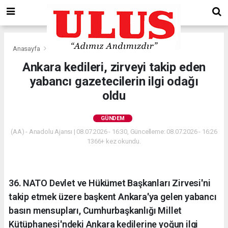
Anasayfa
Gündem
Ankara kedileri, zirveyi takip eden
yabancı gazetecilerin ilgi odağı
oldu
GÜNDEM
(AA) - Anadolu Ajansı | 08.07.2026 - 16:30, Güncelleme: 08.07.2026 - 16:26
1366+ kez okundu.
36.⁠ ⁠NATO Devlet ve Hükümet Başkanları Zirvesi'ni
takip etmek üzere başkent Ankara'ya gelen yabancı
basın mensupları, Cumhurbaşkanlığı Millet
Kütüphanesi'ndeki Ankara kedilerine yoğun ilgi