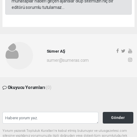
muhataplar haberi geçen ajanslar olup sitemizin hiç bir
editörü sorumlu tutulamaz...
Sümer AŞ
sumer@sumeras.com
Okuyucu Yorumları
(0)
Gönder
Yorum yazarak Topluluk Kuralları’nı kabul etmiş bulunuyor ve ulusgazetesi.com
sitesine yaptığınız yorumunuzla ilgili doğrudan veya dolaylı tüm sorumluluğu tek