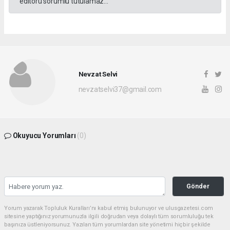
editörü sorumlu tutulamaz...
Nevzat Selvi
nevzatselvi37@gmail.com
Okuyucu Yorumları
(0)
Gönder
Yorum yazarak Topluluk Kuralları’nı kabul etmiş bulunuyor ve ulusgazetesi.com
sitesine yaptığınız yorumunuzla ilgili doğrudan veya dolaylı tüm sorumluluğu tek
başınıza üstleniyorsunuz. Yazılan tüm yorumlardan site yönetimi hiçbir şekilde