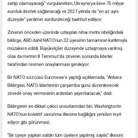
sahip olamayacağı" vurgulanırken, Ukrayna'ya ilave 70 milyar
euroluk destek sağlanacağı ve 2027 yılında da "en az aynı
düzeyde" yardımın sürdürüleceği taahhüt ediliyor.
Zirvenin önceden üzerinde uzlaşılan nihai metni niteliğindeki
bildirge, ABD dahil NATO'nun 32 üyesinin tamamının katılımıyla
müzakere edildi. Büyükelçiler düzeyinde uzlaşmaya varılmış
olsa da metnin 8 Temmuz'da zirvenin sonunda liderler
tarafından resmen onaylanması gerekiyor.
Bir NATO sözcüsü Euronews'e yaptığı açıklamada, "Ankara
Bildirgesi, NATO liderlerinin çarşamba günü düzenlenecek
zirvede onay vermesinin ardından yayımlanacak," dedi.
Bildirgenin en dikkat çekici unsurlarından biri, Washington'ın
NATO'nun kolektif savunma ilkesine bağlılığını yeniden teyit
ediyor gibi görünmesi.
"Bir üyeye yapılan saldırı tüm üyelere yapılmış sayılır," ilkesini