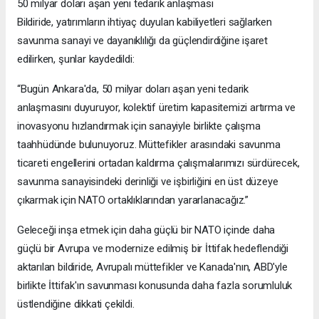
50 milyar doları aşan yeni tedarik anlaşması
Bildiride, yatırımların ihtiyaç duyulan kabiliyetleri sağlarken
savunma sanayi ve dayanıklılığı da güçlendirdiğine işaret
edilirken, şunlar kaydedildi:
“Bugün Ankara'da, 50 milyar doları aşan yeni tedarik
anlaşmasını duyuruyor, kolektif üretim kapasitemizi artırma ve
inovasyonu hızlandırmak için sanayiyle birlikte çalışma
taahhüdünde bulunuyoruz. Müttefikler arasındaki savunma
ticareti engellerini ortadan kaldırma çalışmalarımızı sürdürecek,
savunma sanayisindeki derinliği ve işbirliğini en üst düzeye
çıkarmak için NATO ortaklıklarından yararlanacağız.”
Geleceği inşa etmek için daha güçlü bir NATO içinde daha
güçlü bir Avrupa ve modernize edilmiş bir İttifak hedeflendiği
aktarılan bildiride, Avrupalı müttefikler ve Kanada'nın, ABD'yle
birlikte İttifak'ın savunması konusunda daha fazla sorumluluk
üstlendiğine dikkati çekildi.