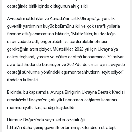
desteğinde birlik içinde olduğunun altı çizildi.
Avrupalı müttefikler ve Kanada'nın artık Ukrayna'ya yönelik
güvenlik yardımının büyük bölümünü ikili ve çok taraflı yollarla
finanse ettiği anımsatılan bildiride, "Müttefikler, bu desteğin
uzun vadede adil, öngörülebilir ve sürdürülebilir olması
gerektiğinin altını çiziyor. Müttefikler, 2026 yılı için Ukrayna'ya
askeri teçhizat, yardım ve eğitim desteği kapsamında 70 milyar
avro taahhüdünde bulunuyor ve 2027'de de en az aynı seviyede
desteği sürdürme yönündeki egemen taahhütlerini teyit ediyor."
ifadeleri kullanıldı.
Bildiride, bu kapsamda, Avrupa Birliği'nin Ukrayna Destek Kredisi
aracılığıyla Ukrayna'ya çok yıllı finansman sağlama kararının
memnuniyetle karşılandığı kaydedildi.
Hürmüz Boğazı'nda seyrüsefer özgürlüğü
İttifak'ın daha geniş güvenlik ortamını şekillendiren stratejik