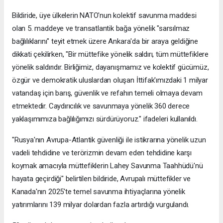
Bildiride, üye ülkelerin NATO'nun kolektif savunma maddesi
olan 5. maddeye ve transatlantik bağa yönelik "sarsılmaz
bağlılıklarını" teyit etmek üzere Ankara'da bir araya geldiğine
dikkati çekilirken, "Bir müttefike yönelik saldırı, tüm müttefiklere
yönelik saldırıdır. Birliğimiz, dayanışmamız ve kolektif gücümüz,
özgür ve demokratik uluslardan oluşan İttifak'ımızdaki 1 milyar
vatandaş için barış, güvenlik ve refahın temeli olmaya devam
etmektedir. Caydırıcılık ve savunmaya yönelik 360 derece
yaklaşımımıza bağlılığımızı sürdürüyoruz." ifadeleri kullanıldı.
"Rusya'nın Avrupa-Atlantik güvenliği ile istikrarına yönelik uzun
vadeli tehdidine ve terörizmin devam eden tehdidine karşı
koymak amacıyla müttefiklerin Lahey Savunma Taahhüdü'nü
hayata geçirdiği" belirtilen bildiride, Avrupalı müttefikler ve
Kanada'nın 2025'te temel savunma ihtiyaçlarına yönelik
yatırımlarını 139 milyar dolardan fazla artırdığı vurgulandı.