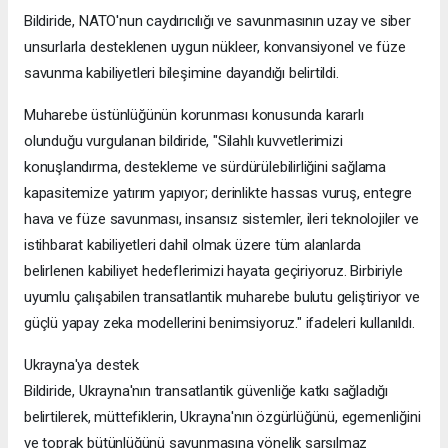
Bildiride, NATO'nun caydırıcılığı ve savunmasının uzay ve siber
unsurlarla desteklenen uygun nükleer, konvansiyonel ve füze
savunma kabiliyetleri bileşimine dayandığı belirtildi.
Muharebe üstünlüğünün korunması konusunda kararlı
olunduğu vurgulanan bildiride, "Silahlı kuvvetlerimizi
konuşlandırma, destekleme ve sürdürülebilirliğini sağlama
kapasitemize yatırım yapıyor; derinlikte hassas vuruş, entegre
hava ve füze savunması, insansız sistemler, ileri teknolojiler ve
istihbarat kabiliyetleri dahil olmak üzere tüm alanlarda
belirlenen kabiliyet hedeflerimizi hayata geçiriyoruz. Birbiriyle
uyumlu çalışabilen transatlantik muharebe bulutu geliştiriyor ve
güçlü yapay zeka modellerini benimsiyoruz." ifadeleri kullanıldı.
Ukrayna'ya destek
Bildiride, Ukrayna'nın transatlantik güvenliğe katkı sağladığı
belirtilerek, müttefiklerin, Ukrayna'nın özgürlüğünü, egemenliğini
ve toprak bütünlüğünü savunmasına yönelik sarsılmaz