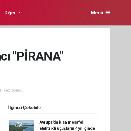
Diğer
Menü
acı "PİRANA"
+ kez okundu.
İlginizi Çekebilir
Avrupa'da kısa mesafeli
elektrikli uçuşların 4 yıl içinde