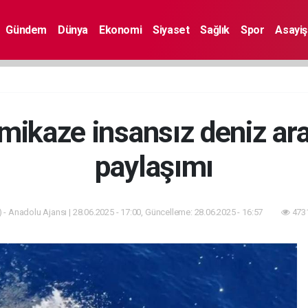
Gündem
Dünya
Ekonomi
Siyaset
Sağlık
Spor
Asayiş
ikaze insansız deniz ar
paylaşımı
 - Anadolu Ajansı | 28.06.2025 - 17:00, Güncelleme: 28.06.2025 - 16:57
4731