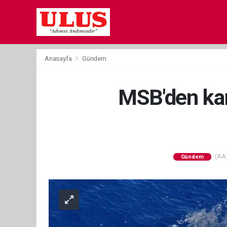
Anasayfa
Gündem
MSB'den kam
(AA)
Gündem