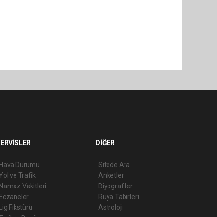
ERVİSLER
DİĞER
Hava Durumu
Sitede Ara
Yol ve Trafik
Anketler
Namaz Vakitleri
Biyografiler
Eczaneler
Rüya Tabirleri
Lig Fikstürü
Astroloji