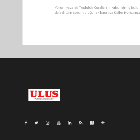
Yorum yazarak Topluluk Kuralları’nı kabul etmiş bulu
dolaylı tüm sorumluluğu tek başınıza üstleniyorsunuz
Pro-0.054