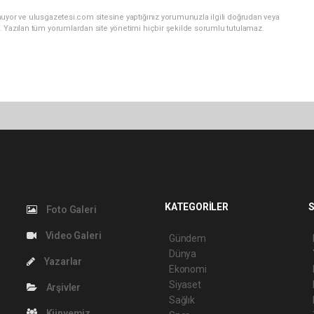
nuyor ve ulusgazetesi.com sitesine yaptığınız yorumunuzla ilgili doğrudan veya
. Yazılan tüm yorumlardan site yönetimi hiçbir şekilde sorumlu tutulamaz.
KATEGORİLER
S
Foto Galeri
Video Galeri
Gündem
Dünya
Yazarlar
Ekonomi
Siyaset
Arşivler
Sağlık
Künyemiz