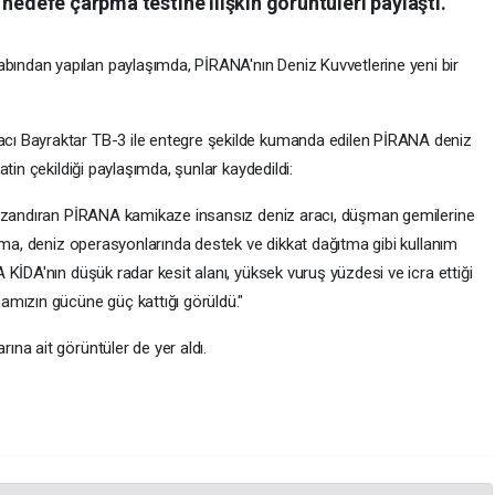
 hedefe çarpma testine ilişkin görüntüleri paylaştı.
ndan yapılan paylaşımda, PİRANA'nın Deniz Kuvvetlerine yeni bir
ı Bayraktar TB-3 ile entegre şekilde kumanda edilen PİRANA deniz
tin çekildiği paylaşımda, şunlar kaydedildi:
kazandıran PİRANA kamikaze insansız deniz aracı, düşman gemilerine
zma, deniz operasyonlarında destek ve dikkat dağıtma gibi kullanım
KİDA'nın düşük radar kesit alanı, yüksek vuruş yüzdesi ve icra ettiği
amızın gücüne güç kattığı görüldü."
na ait görüntüler de yer aldı.