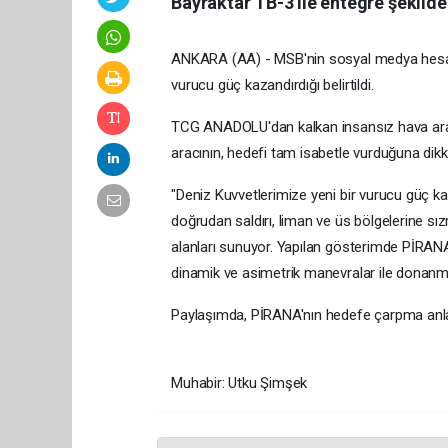
Bayraktar TB-3 ile entegre şekilde
ANKARA (AA) - MSB'nin sosyal medya hesabı
vurucu güç kazandırdığı belirtildi.
TCG ANADOLU'dan kalkan insansız hava arac
aracının, hedefi tam isabetle vurduğuna dikka
"Deniz Kuvvetlerimize yeni bir vurucu güç 
doğrudan saldırı, liman ve üs bölgelerine sı
alanları sunuyor. Yapılan gösterimde PİRANA 
dinamik ve asimetrik manevralar ile donanm
Paylaşımda, PİRANA'nın hedefe çarpma anları
Muhabir: Utku Şimşek