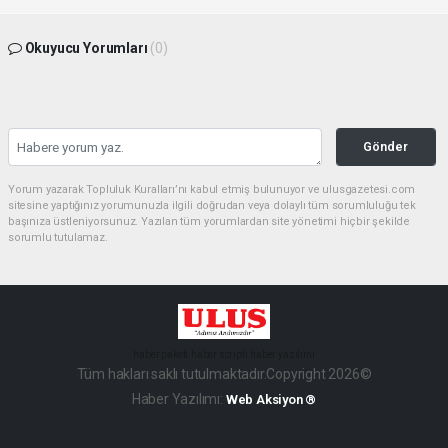
Okuyucu Yorumları
(0)
Gönder
Yorum yazarak Topluluk Kuralları’nı kabul etmiş bulunuyor ve ulusgazetesi.com
sitesine yaptığınız yorumunuzla ilgili doğrudan veya dolaylı tüm sorumluluğu tek
başınıza üstleniyorsunuz. Yazılan tüm yorumlardan site yönetimi hiçbir şekilde
sorumlu tutulamaz.
haber paketi
haber scripti
haber yazılımı
Tüm hakları saklı tutulmaktadır.Copyright 2026©
Haber Yazılımı:
Web Aksiyon ®