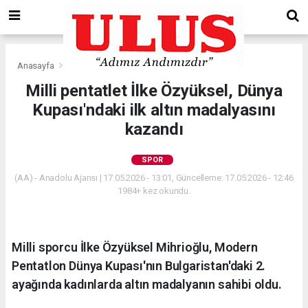
Anasayfa
Spor
Milli pentatlet İlke Özyüksel, Dünya
Kupası'ndaki ilk altın madalyasını
kazandı
SPOR
(AA) - Anadolu Ajansı | 17.05.2026 - 13:01, Güncelleme: 17.05.2026 - 12:46
1984+ kez okundu.
Milli sporcu İlke Özyüksel Mihrioğlu, Modern
Pentatlon Dünya Kupası'nın Bulgaristan'daki 2.
ayağında kadınlarda altın madalyanın sahibi oldu.