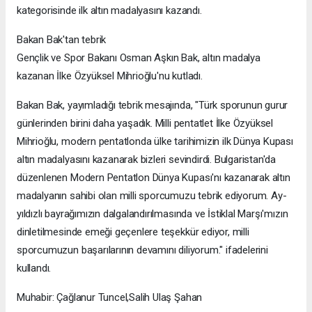
kategorisinde ilk altın madalyasını kazandı.
Bakan Bak'tan tebrik
Gençlik ve Spor Bakanı Osman Aşkın Bak, altın madalya
kazanan İlke Özyüksel Mihrioğlu'nu kutladı.
Bakan Bak, yayımladığı tebrik mesajında, "Türk sporunun gurur
günlerinden birini daha yaşadık. Milli pentatlet İlke Özyüksel
Mihrioğlu, modern pentatlonda ülke tarihimizin ilk Dünya Kupası
altın madalyasını kazanarak bizleri sevindirdi. Bulgaristan'da
düzenlenen Modern Pentatlon Dünya Kupası'nı kazanarak altın
madalyanın sahibi olan milli sporcumuzu tebrik ediyorum. Ay-
yıldızlı bayrağımızın dalgalandırılmasında ve İstiklal Marşı'mızın
dinletilmesinde emeği geçenlere teşekkür ediyor, milli
sporcumuzun başarılarının devamını diliyorum." ifadelerini
kullandı.
Muhabir: Çağlanur Tuncel,Salih Ulaş Şahan