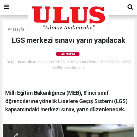
Anasayfa
Gündem
LGS merkezi sınavı yarın yapılacak
GÜNDEM
(AA) - Anadolu Ajansı | 12.06.2026 - 10:00, Güncelleme: 12.06.2026 - 09:57
1458+ kez okundu.
Milli Eğitim Bakanlığınca (MEB), 8'inci sınıf
öğrencilerine yönelik Liselere Geçiş Sistemi (LGS)
kapsamındaki merkezi sınav, yarın düzenlenecek.