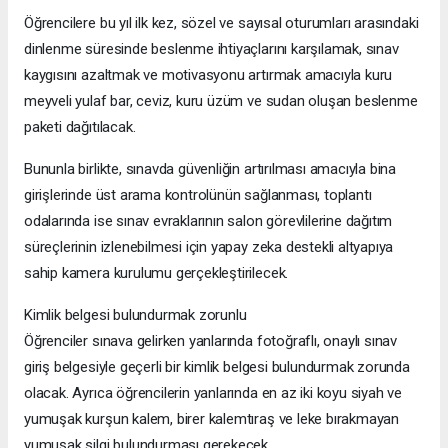
Öğrencilere bu yıl ilk kez, sözel ve sayısal oturumları arasındaki
dinlenme süresinde beslenme ihtiyaçlarını karşılamak, sınav
kaygısını azaltmak ve motivasyonu artırmak amacıyla kuru
meyveli yulaf bar, ceviz, kuru üzüm ve sudan oluşan beslenme
paketi dağıtılacak.
Bununla birlikte, sınavda güvenliğin artırılması amacıyla bina
girişlerinde üst arama kontrolünün sağlanması, toplantı
odalarında ise sınav evraklarının salon görevlilerine dağıtım
süreçlerinin izlenebilmesi için yapay zeka destekli altyapıya
sahip kamera kurulumu gerçekleştirilecek.
Kimlik belgesi bulundurmak zorunlu
Öğrenciler sınava gelirken yanlarında fotoğraflı, onaylı sınav
giriş belgesiyle geçerli bir kimlik belgesi bulundurmak zorunda
olacak. Ayrıca öğrencilerin yanlarında en az iki koyu siyah ve
yumuşak kurşun kalem, birer kalemtıraş ve leke bırakmayan
yumuşak silgi bulundurması gerekecek.