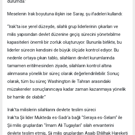
durumda."
Meselenin Irak boyutuna ilişkin ise Saray, şu ifadeleri kullandı:
“Irak'ta ise yerel düzeyde, silahlı grup liderlerinin çıkarları ve
milis yapısından devlet düzenine geçiş sürecini yönetebilme
kapasiteleri önemli bir zorluk oluşturuyor. Bununla birlikte, bu
liderler sürecin kendisini de büyük ölçüde kontrol ediyor. Bu
nedenle ortaya çıkan tablo, silahların devlet kurumlarında
tamamen eritilmesinden ziyade, silahların kontrol altına
alınmasına yönelik bir süreç olarak değerlendirilebilir. Sonuç
olarak, tüm bu süreç Washington ile Tahran arasındaki
müzakereler sonuçlanıncaya kadar zaman kazanmaya yönelik
bir hamle de olabilir.”
Irak'ta milislerin silahlarını devlete teslim süreci
Irak'ta Şii lider Mukteda es-Sadr'a bağlı "Seraya es-Selam" ile
Şii milis gruplardan "İmam Ali Tugayları" silah envanterini
devlete teslim etmiş, Şii milis gruplardan Asaib Ehlilhak Hareketi