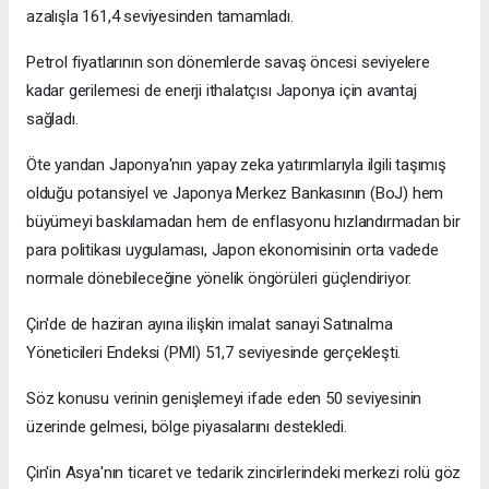
azalışla 161,4 seviyesinden tamamladı.
Petrol fiyatlarının son dönemlerde savaş öncesi seviyelere
kadar gerilemesi de enerji ithalatçısı Japonya için avantaj
sağladı.
Öte yandan Japonya'nın yapay zeka yatırımlarıyla ilgili taşımış
olduğu potansiyel ve Japonya Merkez Bankasının (BoJ) hem
büyümeyi baskılamadan hem de enflasyonu hızlandırmadan bir
para politikası uygulaması, Japon ekonomisinin orta vadede
normale dönebileceğine yönelik öngörüleri güçlendiriyor.
Çin'de de haziran ayına ilişkin imalat sanayi Satınalma
Yöneticileri Endeksi (PMI) 51,7 seviyesinde gerçekleşti.
Söz konusu verinin genişlemeyi ifade eden 50 seviyesinin
üzerinde gelmesi, bölge piyasalarını destekledi.
Çin'in Asya'nın ticaret ve tedarik zincirlerindeki merkezi rolü göz