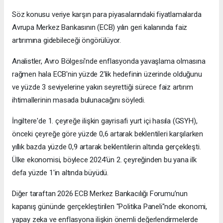
Söz konusu veriye karşın para piyasalarındaki fiyatlamalarda
Avrupa Merkez Bankasının (ECB) yılın geri kalanında faiz
artırımına gidebileceği öngörülüyor.
Analistler, Avro Bölgesi'nde enflasyonda yavaşlama olmasına
rağmen hala ECB'nin yüzde 2'lik hedefinin üzerinde olduğunu
ve yüzde 3 seviyelerine yakın seyrettiği sürece faiz artırım
ihtimallerinin masada bulunacağını söyledi.
İngiltere'de 1. çeyreğe ilişkin gayrisafi yurt içi hasıla (GSYH),
önceki çeyreğe göre yüzde 0,6 artarak beklentileri karşılarken
yıllık bazda yüzde 0,9 artarak beklentilerin altında gerçekleşti.
Ülke ekonomisi, böylece 2024'ün 2. çeyreğinden bu yana ilk
defa yüzde 1'in altında büyüdü.
Diğer taraftan 2026 ECB Merkez Bankacılığı Forumu’nun
kapanış gününde gerçekleştirilen "Politika Paneli"nde ekonomi,
yapay zeka ve enflasyona ilişkin önemli değerlendirmelerde