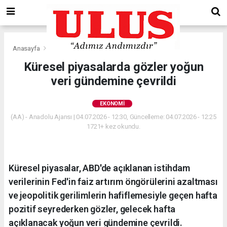
Anasayfa
Ekonomi
Küresel piyasalarda gözler yoğun
veri gündemine çevrildi
EKONOMI
(AA) - Anadolu Ajansı | 04.07.2026 - 12:30, Güncelleme: 04.07.2026 - 12:25
1721+ kez okundu.
Küresel piyasalar, ABD'de açıklanan istihdam
verilerinin Fed'in faiz artırım öngörülerini azaltması
ve jeopolitik gerilimlerin hafiflemesiyle geçen hafta
pozitif seyrederken gözler, gelecek hafta
açıklanacak yoğun veri gündemine çevrildi.