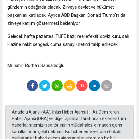
gündemin odağında olacak. Zirveye devlet ve hükümet
başkanları katılacak. Ayrıca ABD Başkanı Donald Trump'ın da
zirveye katılım göstermesi bekleniyor.
Gelecek hafta pazartesi TÜFE bazlı reel efektif döviz kuru, salı
Hazine nakit dengesi, cuma sanayi üretimi takip edilecek.
Muhabir: Burhan Sansarlıoğlu
Anadolu Ajansı (AA), İhlas Haber Ajansı (İHA), Demirören
Haber Ajansı (DHA) ve diğer ajanslar tarafından eklenen tüm
haberler, sitemizin editörlerinin müdahalesi olmadan ajans
kanallarından çekilmektedir. Bu haberlerde yer alan hukuki
muhataplar haberi geçen ajanslar olup sitemizin hiç bir