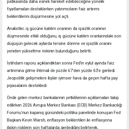
patikasında daha esnek hareket edebileceğine yönelik
fiyatlamaları desteklerken yatırımcıların faiz artırımı
beklentilerini düşürmesine yol açtı.
Analistler, iş gücüne katılım oranının da işsizlik oranının
düşmesinde etkili olduğunu, iş gücüne katılım oranlarındaki son
düşüşün gelecek aylarda tersine dönme ve işsizlik oranını
yeniden yükseltme riskinin bulunduğunu belirtti.
İstihdam raporu açıklandıktan sonra Fed’in eylül ayında faiz
artırımına gitme ihtimali de yüzde 67’den yüzde 63'e geriledi.
Jeopolitik gelişmelere ilişkin iyimser hava da geçen hafta pay
piyasalarını destekledi.
Önde gelen merkez bankalarının yetkililerinin açıklamaları takip
edilirken 2026 Avrupa Merkez Bankası (ECB) Merkez Bankacılığı
Forumu'nun kapanış günündeki politika panelinde konuşan Fed
Başkanı Kevin Warsh, enflasyon beklentileri ile enflasyona
ilişkin risklerin son haftalarda gerilediğini belirterek,