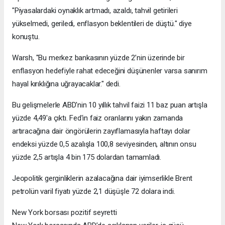
"Piyasalardaki oynaklık artmadı, azaldı, tahvil getirileri
yükselmedi, geriledi, enflasyon beklentileri de düştü." diye
konuştu.
Warsh, "Bu merkez bankasının yüzde 2’nin üzerinde bir
enflasyon hedefiyle rahat edeceğini düşünenler varsa sanırım
hayal kırıklığına uğrayacaklar." dedi.
Bu gelişmelerle ABD'nin 10 yıllık tahvil faizi 11 baz puan artışla
yüzde 4,49'a çıktı. Fed'in faiz oranlarını yakın zamanda
artıracağına dair öngörülerin zayıflamasıyla haftayı dolar
endeksi yüzde 0,5 azalışla 100,8 seviyesinden, altının onsu
yüzde 2,5 artışla 4 bin 175 dolardan tamamladı.
Jeopolitik gerginliklerin azalacağına dair iyimserlikle Brent
petrolün varil fiyatı yüzde 2,1 düşüşle 72 dolara indi.
New York borsası pozitif seyretti