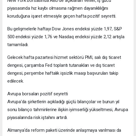
New York borsasında ABD’de açıklanan veriler, iş gücü
piyasasında hız kaybı olmasına rağmen dayanıklılığını
koruduğuna işaret etmesiyle geçen hafta pozitif seyretti.
Bu gelişmelerle haftayı Dow Jones endeksi yüzde 1,97, S&P
500 endeksi yüzde 1,76 ve Nasdaq endeksi yüzde 2,12 artışla
tamamladı.
Gelecek hafta pazartesi hizmet sektörü PMI, salı dış ticaret
dengesi, çarşamba Fed toplantı tutanakları ve dış ticaret
dengesi, perşembe haftalık işsizlik maaşı başvuruları takip
edilecek.
Avrupa borsaları pozitif seyretti
Avrupa'da şirketlerin açıkladığı güçlü bilançolar ve bunun yıl
sonu bilanço tahminlerine ilişkin iyimserliği yükseltmesi, Avrupa
piyasalarında risk iştahını artırdı.
Almanya'da reform paketi üzerinde anlaşmaya varılması da