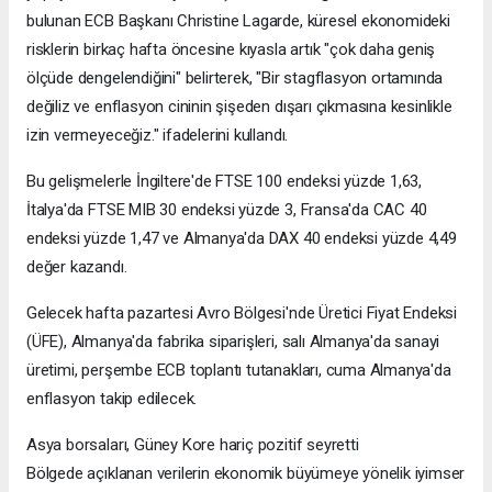
bulunan ECB Başkanı Christine Lagarde, küresel ekonomideki
risklerin birkaç hafta öncesine kıyasla artık "çok daha geniş
ölçüde dengelendiğini" belirterek, "Bir stagflasyon ortamında
değiliz ve enflasyon cininin şişeden dışarı çıkmasına kesinlikle
izin vermeyeceğiz." ifadelerini kullandı.
Bu gelişmelerle İngiltere'de FTSE 100 endeksi yüzde 1,63,
İtalya'da FTSE MIB 30 endeksi yüzde 3, Fransa'da CAC 40
endeksi yüzde 1,47 ve Almanya'da DAX 40 endeksi yüzde 4,49
değer kazandı.
Gelecek hafta pazartesi Avro Bölgesi'nde Üretici Fiyat Endeksi
(ÜFE), Almanya'da fabrika siparişleri, salı Almanya'da sanayi
üretimi, perşembe ECB toplantı tutanakları, cuma Almanya'da
enflasyon takip edilecek.
Asya borsaları, Güney Kore hariç pozitif seyretti
Bölgede açıklanan verilerin ekonomik büyümeye yönelik iyimser