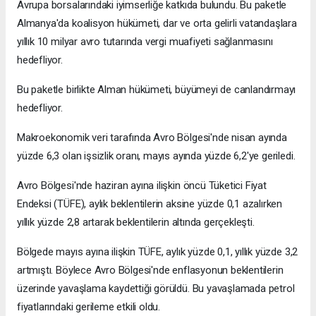
Avrupa borsalarındaki iyimserliğe katkıda bulundu. Bu paketle
Almanya'da koalisyon hükümeti, dar ve orta gelirli vatandaşlara
yıllık 10 milyar avro tutarında vergi muafiyeti sağlanmasını
hedefliyor.
Bu paketle birlikte Alman hükümeti, büyümeyi de canlandırmayı
hedefliyor.
Makroekonomik veri tarafında Avro Bölgesi'nde nisan ayında
yüzde 6,3 olan işsizlik oranı, mayıs ayında yüzde 6,2'ye geriledi.
Avro Bölgesi'nde haziran ayına ilişkin öncü Tüketici Fiyat
Endeksi (TÜFE), aylık beklentilerin aksine yüzde 0,1 azalırken
yıllık yüzde 2,8 artarak beklentilerin altında gerçekleşti.
Bölgede mayıs ayına ilişkin TÜFE, aylık yüzde 0,1, yıllık yüzde 3,2
artmıştı. Böylece Avro Bölgesi'nde enflasyonun beklentilerin
üzerinde yavaşlama kaydettiği görüldü. Bu yavaşlamada petrol
fiyatlarındaki gerileme etkili oldu.