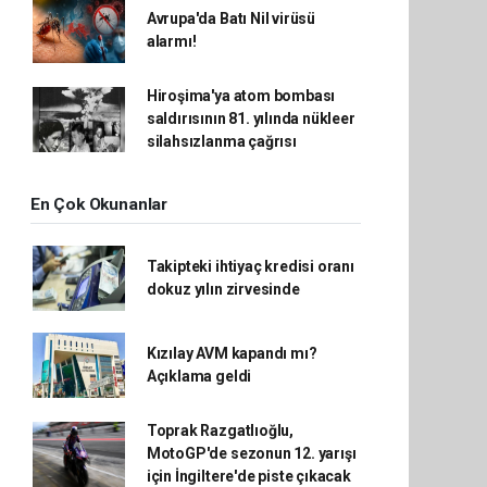
Avrupa'da Batı Nil virüsü
alarmı!
Hiroşima'ya atom bombası
saldırısının 81. yılında nükleer
silahsızlanma çağrısı
En Çok Okunanlar
Takipteki ihtiyaç kredisi oranı
dokuz yılın zirvesinde
Kızılay AVM kapandı mı?
Açıklama geldi
Toprak Razgatlıoğlu,
MotoGP'de sezonun 12. yarışı
için İngiltere'de piste çıkacak