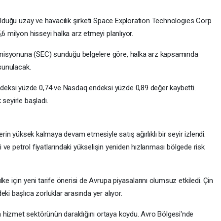
 olduğu uzay ve havacılık şirketi Space Exploration Technologies Corp
,6 milyon hisseyi halka arz etmeyi planlıyor.
misyonuna (SEC) sunduğu belgelere göre, halka arz kapsamında
 sunulacak.
eksi yüzde 0,74 ve Nasdaq endeksi yüzde 0,89 değer kaybetti.
seyirle başladı.
erin yüksek kalmaya devam etmesiyle satış ağırlıklı bir seyir izlendi.
si ve petrol fiyatlarındaki yükselişin yeniden hızlanması bölgede risk
ke için yeni tarife önerisi de Avrupa piyasalarını olumsuz etkiledi. Çin
ki başlıca zorluklar arasında yer alıyor.
 hizmet sektörünün daraldığını ortaya koydu. Avro Bölgesi'nde