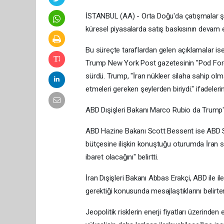
İSTANBUL (AA) - Orta Doğu'da çatışmalar şid
küresel piyasalarda satış baskısının devam
Bu süreçte taraflardan gelen açıklamalar i
Trump New York Post gazetesinin "Pod Force O
sürdü. Trump, "İran nükleer silaha sahip olmam
etmeleri gereken şeylerden biriydi." ifadelerin
ABD Dışişleri Bakanı Marco Rubio da Trump'ın
ABD Hazine Bakanı Scott Bessent ise ABD S
bütçesine ilişkin konuştuğu oturumda İran sa
ibaret olacağını" belirtti.
İran Dışişleri Bakanı Abbas Erakçi, ABD ile il
gerektiği konusunda mesajlaştıklarını belirt
Jeopolitik risklerin enerji fiyatları üzerinden