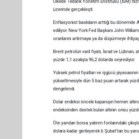
Ülkede Tedarik Yönetim Enstitüsü (ISM) hizm
üzerinde gerçekleşti.
Enflasyonist baskıların arttığı bu dönemde A
ediliyor. New York Fed Başkanı John Williams
oranlarını artırmaya ya da düşürmeye ihtiyaç
Brent petrolün varil fiyatı, İsrail ve Lübna
yüzde 1,1 azalışla 96,2 dolarda seyrediyor.
Yüksek petrol fiyatları ve işgücü piyasasının
yükseltmesiyle dün 5 baz puan artarak yüzde 
dengelendi.
Dolar endeksi önceki kapanışın hemen altında
endeksinden destek bulan altının onsu yüzde
Öte yandan borsa yatırım fonlarındaki çıkışla
dolara kadar gerileyerek 6 Şubat'tan bu yan