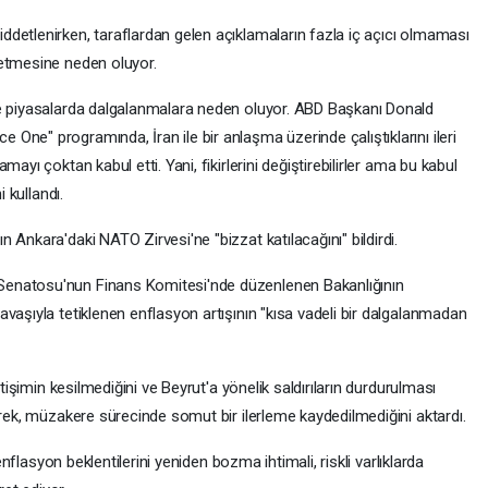
detlenirken, taraflardan gelen açıklamaların fazla iç açıcı olmaması
 etmesine neden oluyor.
se piyasalarda dalgalanmalara neden oluyor. ABD Başkanı Donald
ne" programında, İran ile bir anlaşma üzerinde çalıştıklarını ileri
ayı çoktan kabul etti. Yani, fikirlerini değiştirebilirler ama bu kabul
i kullandı.
 Ankara'daki NATO Zirvesi'ne "bizzat katılacağını" bildirdi.
enatosu'nun Finans Komitesi'nde düzenlenen Bakanlığının
vaşıyla tetiklenen enflasyon artışının "kısa vadeli bir dalgalanmadan
etişimin kesilmediğini ve Beyrut'a yönelik saldırıların durdurulması
erek, müzakere sürecinde somut bir ilerleme kaydedilmediğini aktardı.
 enflasyon beklentilerini yeniden bozma ihtimali, riskli varlıklarda