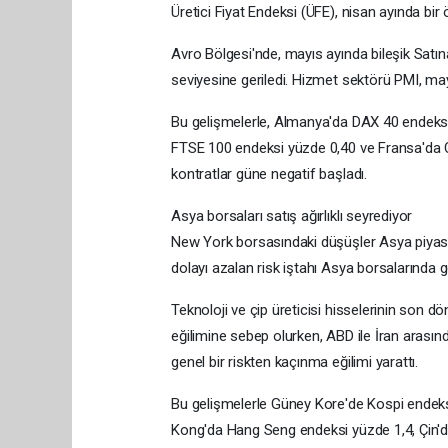
Üretici Fiyat Endeksi (ÜFE), nisan ayında bir 
Avro Bölgesi'nde, mayıs ayında bileşik Satı
seviyesine geriledi. Hizmet sektörü PMI, may
Bu gelişmelerle, Almanya'da DAX 40 endeksi 
FTSE 100 endeksi yüzde 0,40 ve Fransa'da C
kontratlar güne negatif başladı.
Asya borsaları satış ağırlıklı seyrediyor
New York borsasındaki düşüşler Asya piyasa
dolayı azalan risk iştahı Asya borsalarında 
Teknoloji ve çip üreticisi hisselerinin son 
eğilimine sebep olurken, ABD ile İran arası
genel bir riskten kaçınma eğilimi yarattı.
Bu gelişmelerle Güney Kore'de Kospi endeks
Kong'da Hang Seng endeksi yüzde 1,4, Çin'de