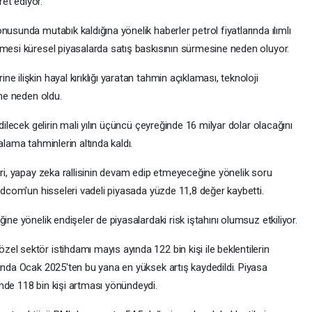
ret ediyor.
usunda mutabık kaldığına yönelik haberler petrol fiyatlarında ılımlı
tmesi küresel piyasalarda satış baskısının sürmesine neden oluyor.
 ilişkin hayal kırıklığı yaratan tahmin açıklaması, teknoloji
ine neden oldu.
dilecek gelirin mali yılın üçüncü çeyreğinde 16 milyar dolar olacağını
alama tahminlerin altında kaldı.
eri, yapay zeka rallisinin devam edip etmeyeceğine yönelik soru
oadcom'un hisseleri vadeli piyasada yüzde 11,8 değer kaybetti.
ine yönelik endişeler de piyasalardaki risk iştahını olumsuz etkiliyor.
l sektör istihdamı mayıs ayında 122 bin kişi ile beklentilerin
mında Ocak 2025'ten bu yana en yüksek artış kaydedildi. Piyasa
mde 118 bin kişi artması yönündeydi.