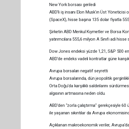
New York borsası geriledi
ABD'li iş insanı Elon Musk'ın Üst Yöneticisi
(SpaceX), hisse başına 135 dolar fiyatla 555
Şirketin ABD Menkul Kıymetler ve Borsa Ko
yatırımcılara 555,6 milyon A Sınıfı adi hisse
Dow Jones endeksi yüzde 1,21, S&P 500 end
ABD'de endeks vadeli kontratlar güne karışık 
Avrupa borsaları negatif seyretti
Avrupa borsalarında, dün jeopolitik gerginlikl
Orta Doğu'da karşılıklı saldırılarını sürdürme
algısının artmasına neden oldu.
ABD'den "zorla çalıştırma" gerekçesiyle 60 ül
ile yaşanan sıkıntılar da Avrupa ekonomisinde
Açıklanan makroekonomik veriler, Avrupa'da