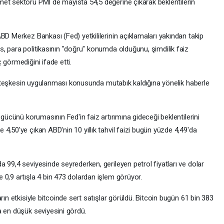
et sektörü PMI de mayısta 54,5 değerine çıkarak beklentilerin
BD Merkez Bankası (Fed) yetkililerinin açıklamaları yakından takip
, para politikasının "doğru" konumda olduğunu, şimdilik faiz
 görmediğini ifade etti.
n, ateşkesin uygulanması konusunda mutabık kaldığına yönelik haberle
 gücünü korumasının Fed'in faiz artırımına gideceği beklentilerini
4,50'ye çıkan ABD'nin 10 yıllık tahvil faizi bugün yüzde 4,49'da
 99,4 seviyesinde seyrederken, gerileyen petrol fiyatları ve dolar
 0,9 artışla 4 bin 473 dolardan işlem görüyor.
rın etkisiyle bitcoinde sert satışlar görüldü. Bitcoin bugün 61 bin 383
a en düşük seviyesini gördü.