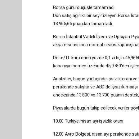
Borsa günü düşüşle tamamladı
Dün satış ağırlıklı bir seyir izleyen Borsa 
13.965,65 puandan tamamladı.
Borsa İstanbul Vadeli İşlem ve Opsiyon Piya
akşam seansında normal seans kapanışına g
Dolar/TL kuru dünü yüzde 0,1 artışla 45,965
kapanışın hemen üzerinde 45,9780'den işle
Analistler, bugün yurt içinde işsizlik oranı ve
perakende satışlar ve ABD'de işsizlik maaşı b
endeksinde 13.800 ve 13.700 puanın destek,
Piyasalarda bugün takip edilecek veriler şöyl
10.00 Türkiye, nisan ayı işsizlik oranı
12.00 Avro Bölgesi, nisan ayı perakende satı