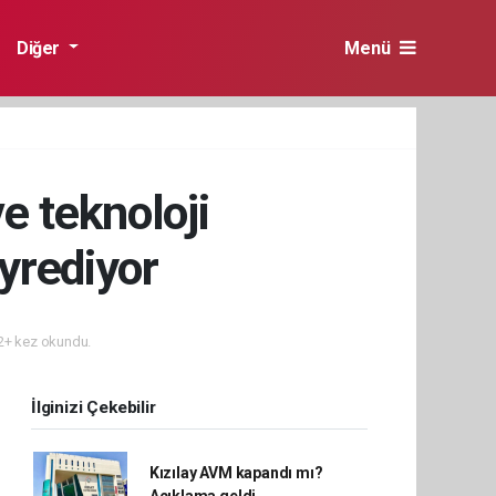
Diğer
Menü
ve teknoloji
yrediyor
+ kez okundu.
İlginizi Çekebilir
Kızılay AVM kapandı mı?