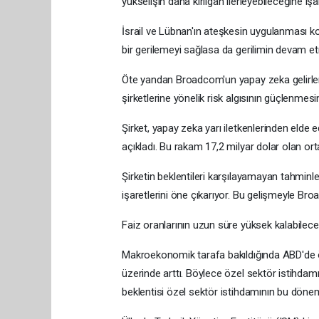
yükselişin daha kırılgan ilerleyebileceğine işa
İsrail ve Lübnan'ın ateşkesin uygulanması kon
bir gerilemeyi sağlasa da gerilimin devam e
Öte yandan Broadcom'un yapay zeka gelirlerine
şirketlerine yönelik risk algısının güçlenmes
Şirket, yapay zeka yarı iletkenlerinden elde e
açıkladı. Bu rakam 17,2 milyar dolar olan ort
Şirketin beklentileri karşılayamayan tahminl
işaretlerini öne çıkarıyor. Bu gelişmeyle Br
Faiz oranlarının uzun süre yüksek kalabileceğ
Makroekonomik tarafa bakıldığında ABD'de öze
üzerinde arttı. Böylece özel sektör istihda
beklentisi özel sektör istihdamının bu döne