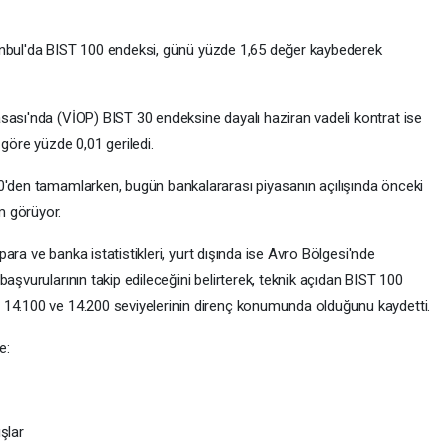
İstanbul'da BIST 100 endeksi, günü yüzde 1,65 değer kaybederek
sası'nda (VİOP) BIST 30 endeksine dayalı haziran vadeli kontrat ise
öre yüzde 0,01 geriledi.
0'den tamamlarken, bugün bankalararası piyasanın açılışında önceki
m görüyor.
 para ve banka istatistikleri, yurt dışında ise Avro Bölgesi'nde
aşvurularının takip edileceğini belirterek, teknik açıdan BIST 100
 14.100 ve 14.200 seviyelerinin direnç konumunda olduğunu kaydetti.
e:
şlar