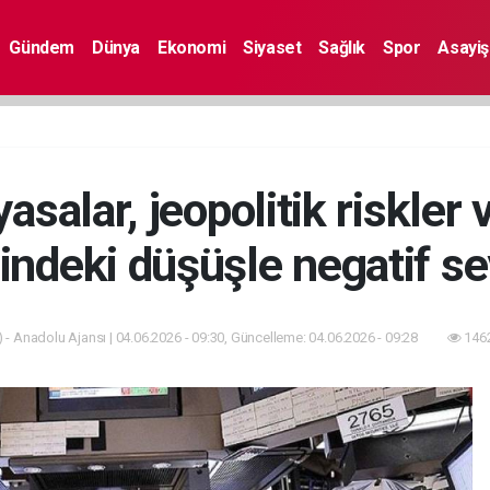
Gündem
Dünya
Ekonomi
Siyaset
Sağlık
Spor
Asayiş
asalar, jeopolitik riskler 
rindeki düşüşle negatif se
 - Anadolu Ajansı | 04.06.2026 - 09:30, Güncelleme: 04.06.2026 - 09:28
1462