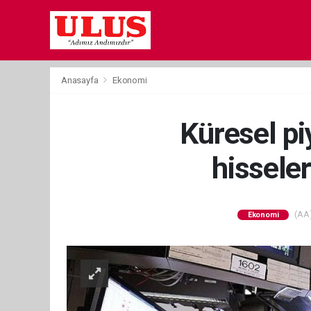
Anasayfa
Ekonomi
Küresel piy
hissele
(AA)
Ekonomi