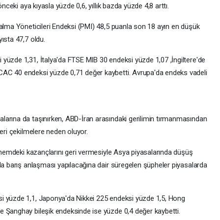
önceki aya kıyasla yüzde 0,6, yıllık bazda yüzde 4,8 arttı.
nalma Yöneticileri Endeksi (PMI) 48,5 puanla son 18 ayın en düşük
ısta 47,7 oldu.
yüzde 1,31, İtalya'da FTSE MIB 30 endeksi yüzde 1,07 ,İngiltere'de
AC 40 endeksi yüzde 0,71 değer kaybetti. Avrupa'da endeks vadeli
larına da taşınırken, ABD-İran arasındaki gerilimin tırmanmasından
geri çekilmelere neden oluyor.
dönemdeki kazançlarını geri vermesiyle Asya piyasalarında düşüş
nda barış anlaşması yapılacağına dair süregelen şüpheler piyasalarda
i yüzde 1,1, Japonya'da Nikkei 225 endeksi yüzde 1,5, Hong
 Şanghay bileşik endeksinde ise yüzde 0,4 değer kaybetti.