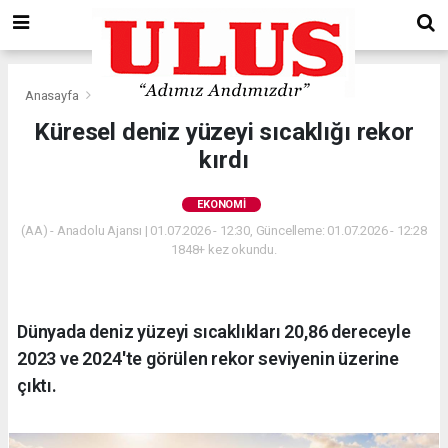
Anasayfa
Ekonomi
Küresel deniz yüzeyi sıcaklığı rekor
kırdı
EKONOMI
(AA) - Anadolu Ajansı | 01.07.2026 - 12:30, Güncelleme: 01.07.2026 - 12:28
1848+ kez okundu.
Dünyada deniz yüzeyi sıcaklıkları 20,86 dereceyle
2023 ve 2024'te görülen rekor seviyenin üzerine
çıktı.