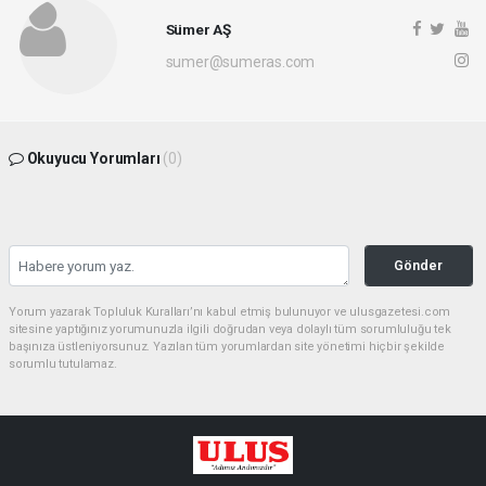
Sümer AŞ
sumer@sumeras.com
Okuyucu Yorumları
(0)
Gönder
Yorum yazarak Topluluk Kuralları’nı kabul etmiş bulunuyor ve ulusgazetesi.com
sitesine yaptığınız yorumunuzla ilgili doğrudan veya dolaylı tüm sorumluluğu tek
başınıza üstleniyorsunuz. Yazılan tüm yorumlardan site yönetimi hiçbir şekilde
sorumlu tutulamaz.