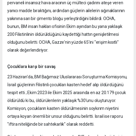
pervaneli insansız hava aracının üç mülteci çadırını ateşe veren
yanıcı madde bıraktığını, ardından güçlerin ailelerin sığınaklarının
yakınına sarı bir çimento bloğu yerleştirdiğini bildirdi. OCHA,
bunun, BM insan hakları ofisinin Ekim ayından bu yana yaklaşık
200 Filistinlinin öldürüldüğünü kaydettiği hattın genişletilmesi
olduğunu belirtti. OCHA, Gazze'nin yüzde 65'ini "erişim kısıtlı"
olarak değerlendiriyor.
Çocuklara karşı bir savaş
23 Haziran'da, BM Bağımsız Uluslararası Soruşturma Komisyonu,
İsrail güçlerinin Filistinli çocukları kasten hedef alıp öldürdüğünü
tespit etti ; Ekim 2023 ile Ekim 2025 arasında en az 20.179 çocuk
öldürüldü ki bu, öldürülenlerin yaklaşık %30'unu oluşturuyor.
Komisyon, çocukların kasten öldürülmesinin soykırım niyetini
ortaya koyan önemli bir unsur olduğunu belirtti. İsrail ise raporu
"iftira niteliğinde bir sahtekarlık" olarak reddetti.