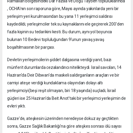
Ramallah bölgesindeki Dar Fazaa ve Doğu Taybeh topluluklarında
, OCHA'nın son raporuna göre, Mayıs ayında yakınlarda yeni bir
yerleşim yeri kurulmasından bu yana 11 yerleşimci saldırısı
kaydedildi; yerleşimciler tek su kaynaklarını ele geçirerek 200'den
fazla kişinin su tedarikini kesti. Bu durum, aynı yol boyunca
bulunan 10 Bedevi topluluğundan 9'unun yavaş yavaş
boşaltılmasının bir parçası.
Devletin yerleşimcilerin şiddet dalgasına verdiği yanıt, bazı
münferit durumlarda cezalandırıcı nitelikteydi. İsrail savcıları, 14
Haziran'da Deir Dibwan'da maskeli saldırganların araçları ve bir
camiyi ateşe verdiği kundaklama olayından dolayı altı
yerleşimciyi(beşi reşit olmayan, biri 18 yaşında) suçladı; İsrail
güçleri ise 25 Haziran'da Beit Anot'taki bir yerleşimci yerleşimin de
evleri yıktı.
Gazze'de, ateşkesin üzerinden neredeyse dokuz ay geçtikten
sonra, Gazze Sağlık Bakanlığı'na göre ateşkes sonrası ölü sayısı