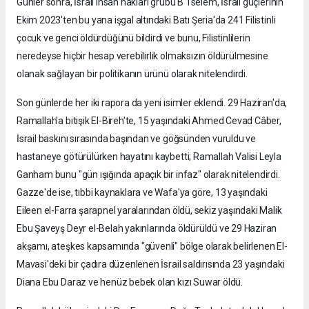
Günler sonra, İsrail insan hakları grubu B'Tselem, İsrail güçlerinin
Ekim 2023'ten bu yana işgal altındaki Batı Şeria'da 241 Filistinli
çocuk ve genci öldürdüğünü bildirdi ve bunu, Filistinlilerin
neredeyse hiçbir hesap verebilirlik olmaksızın öldürülmesine
olanak sağlayan bir politikanın ürünü olarak nitelendirdi.
Son günlerde her iki rapora da yeni isimler eklendi. 29 Haziran'da,
Ramallah'a bitişik El-Bireh'te, 15 yaşındaki Ahmed Cevad Câber,
İsrail baskını sırasında başından ve göğsünden vuruldu ve
hastaneye götürülürken hayatını kaybetti; Ramallah Valisi Leyla
Ganham bunu "gün ışığında apaçık bir infaz" olarak nitelendirdi.
Gazze'de ise, tıbbi kaynaklara ve Wafa'ya göre, 13 yaşındaki
Eileen el-Farra şarapnel yaralarından öldü, sekiz yaşındaki Malik
Ebu Şaveyş Deyr el-Belah yakınlarında öldürüldü ve 29 Haziran
akşamı, ateşkes kapsamında "güvenli" bölge olarak belirlenen El-
Mavasi'deki bir çadıra düzenlenen İsrail saldırısında 23 yaşındaki
Diana Ebu Daraz ve henüz bebek olan kızı Suwar öldü.