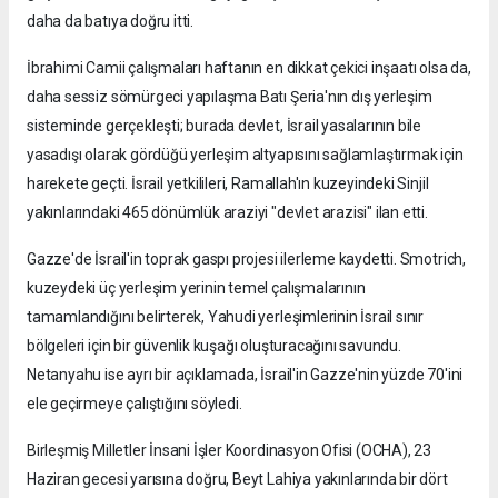
daha da batıya doğru itti.
İbrahimi Camii çalışmaları haftanın en dikkat çekici inşaatı olsa da,
daha sessiz sömürgeci yapılaşma Batı Şeria'nın dış yerleşim
sisteminde gerçekleşti; burada devlet, İsrail yasalarının bile
yasadışı olarak gördüğü yerleşim altyapısını sağlamlaştırmak için
harekete geçti. İsrail yetkilileri, Ramallah'ın kuzeyindeki Sinjil
yakınlarındaki 465 dönümlük araziyi "devlet arazisi" ilan etti.
Gazze'de İsrail'in toprak gaspı projesi ilerleme kaydetti. Smotrich,
kuzeydeki üç yerleşim yerinin temel çalışmalarının
tamamlandığını belirterek, Yahudi yerleşimlerinin İsrail sınır
bölgeleri için bir güvenlik kuşağı oluşturacağını savundu.
Netanyahu ise ayrı bir açıklamada, İsrail'in Gazze'nin yüzde 70'ini
ele geçirmeye çalıştığını söyledi.
Birleşmiş Milletler İnsani İşler Koordinasyon Ofisi (OCHA), 23
Haziran gecesi yarısına doğru, Beyt Lahiya yakınlarında bir dört