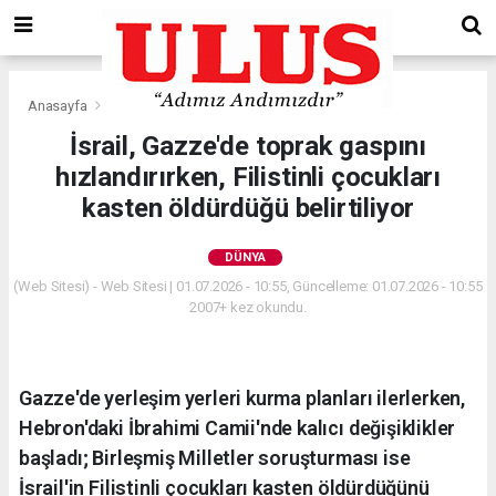
Anasayfa
Dünya
İsrail, Gazze'de toprak gaspını
hızlandırırken, Filistinli çocukları
kasten öldürdüğü belirtiliyor
DÜNYA
(Web Sitesi) - Web Sitesi | 01.07.2026 - 10:55, Güncelleme: 01.07.2026 - 10:55
2007+ kez okundu.
Gazze'de yerleşim yerleri kurma planları ilerlerken,
Hebron'daki İbrahimi Camii'nde kalıcı değişiklikler
başladı; Birleşmiş Milletler soruşturması ise
İsrail'in Filistinli çocukları kasten öldürdüğünü