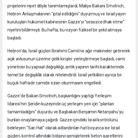
projelerini niyet diliyle tanımlamışlardı; Maliye Bakanı Smotrich,
Hebron Anlaşmalarının "iptal edildiğini" duyurmuş ve İsrail yayın
kuruluşları hükümet kabinesinin Gazze'yi "sessizce ilhak etme"
niyetini bildirmişti. Bu hafta, bu vizyon fiziksel bir şekil almaya
başladı.
Hebron'da, İsrail güçleri İbrahimi Camii'ne ağır makineler getirerek
açık avlusunun üzerine çelik kirişler yerleştirmeye başladı; cami
yöneticisi bu yapısal değişikliği, antik yapının tarihi karakterinde
temel bir değişiklik olarak nitelendirdi. İsrail yetkilileri ayrıca bir
buçuk haftadır camide ezan okunmasını engelledi.
Gazze'de Bakan Smotrich, başkanlığını yaptığı Yerleşim
İdaresi'nin Şeridin kuzeyinde üç yerleşim yeri için "planları
tamamladığını" duyurdu ve Başbakan Benjamin Netanyahu'yu
bunları onaylamaya çağırdı. Gazze içindeki İsrail kontrolünü
belirleyen "Sarı Hat" olarak adlandırılan hat boyunca ise İsrail
güçleri, kontrol altındaki bölgeyi genişleterek beton işaretlerini