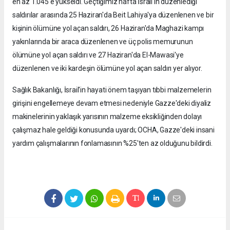
en az 1.045'e yükseldi. Geçtiğimiz hafta İsrail'in düzenlediği
saldırılar arasında 25 Haziran'da Beit Lahiya'ya düzenlenen ve bir
kişinin ölümüne yol açan saldırı, 26 Haziran'da Maghazi kampı
yakınlarında bir araca düzenlenen ve üç polis memurunun
ölümüne yol açan saldırı ve 27 Haziran'da El-Mawasi'ye
düzenlenen ve iki kardeşin ölümüne yol açan saldırı yer alıyor.
Sağlık Bakanlığı, İsrail'in hayati önem taşıyan tıbbi malzemelerin
girişini engellemeye devam etmesi nedeniyle Gazze'deki diyaliz
makinelerinin yaklaşık yarısının malzeme eksikliğinden dolayı
çalışmaz hale geldiği konusunda uyardı; OCHA, Gazze'deki insani
yardım çalışmalarının fonlamasının %25'ten az olduğunu bildirdi.