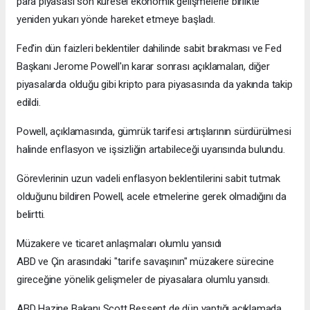
para piyasası son küresel ekonomik gelişmelerle birlikte
yeniden yukarı yönde hareket etmeye başladı.
Fed'in dün faizleri beklentiler dahilinde sabit bırakması ve Fed
Başkanı Jerome Powell'ın karar sonrası açıklamaları, diğer
piyasalarda olduğu gibi kripto para piyasasında da yakında takip
edildi.
Powell, açıklamasında, gümrük tarifesi artışlarının sürdürülmesi
halinde enflasyon ve işsizliğin artabileceği uyarısında bulundu.
Görevlerinin uzun vadeli enflasyon beklentilerini sabit tutmak
olduğunu bildiren Powell, acele etmelerine gerek olmadığını da
belirtti.
Müzakere ve ticaret anlaşmaları olumlu yansıdı
ABD ve Çin arasındaki "tarife savaşının" müzakere sürecine
gireceğine yönelik gelişmeler de piyasalara olumlu yansıdı.
ABD Hazine Bakanı Scott Bessent de dün yaptığı açıklamada