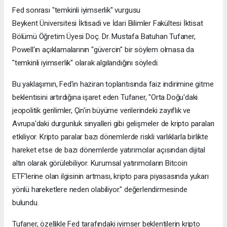
Fed sonrası "temkinli iyimserlik" vurgusu
Beykent Üniversitesi İktisadi ve İdari Bilimler Fakültesi İktisat
Bölümü Öğretim Üyesi Doç. Dr. Mustafa Batuhan Tufaner,
Powell'ın açıklamalarının "güvercin" bir söylem olmasa da
"temkinli iyimserlik" olarak algılandığını söyledi.
Bu yaklaşımın, Fed'in haziran toplantısında faiz indirimine gitme
beklentisini artırdığına işaret eden Tufaner, "Orta Doğu'daki
jeopolitik gerilimler, Çin'in büyüme verilerindeki zayıflık ve
Avrupa'daki durgunluk sinyalleri gibi gelişmeler de kripto paraları
etkiliyor. Kripto paralar bazı dönemlerde riskli varlıklarla birlikte
hareket etse de bazı dönemlerde yatırımcılar açısından dijital
altın olarak görülebiliyor. Kurumsal yatırımcıların Bitcoin
ETF'lerine olan ilgisinin artması, kripto para piyasasında yukarı
yönlü hareketlere neden olabiliyor." değerlendirmesinde
bulundu.
Tufaner, özellikle Fed tarafındaki iyimser beklentilerin kripto