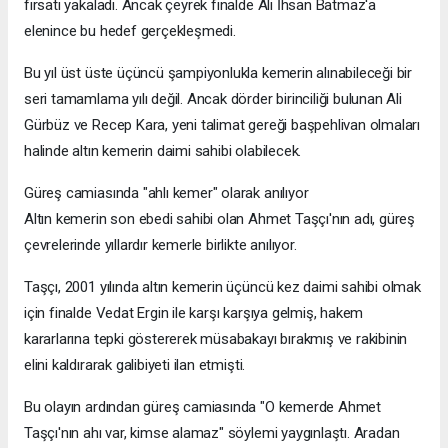
fırsatı yakaladı. Ancak çeyrek finalde Ali İhsan Batmaz'a
elenince bu hedef gerçekleşmedi.
Bu yıl üst üste üçüncü şampiyonlukla kemerin alınabileceği bir
seri tamamlama yılı değil. Ancak dörder birinciliği bulunan Ali
Gürbüz ve Recep Kara, yeni talimat gereği başpehlivan olmaları
halinde altın kemerin daimi sahibi olabilecek.
Güreş camiasında "ahlı kemer" olarak anılıyor
Altın kemerin son ebedi sahibi olan Ahmet Taşçı'nın adı, güreş
çevrelerinde yıllardır kemerle birlikte anılıyor.
Taşçı, 2001 yılında altın kemerin üçüncü kez daimi sahibi olmak
için finalde Vedat Ergin ile karşı karşıya gelmiş, hakem
kararlarına tepki göstererek müsabakayı bırakmış ve rakibinin
elini kaldırarak galibiyeti ilan etmişti.
Bu olayın ardından güreş camiasında "O kemerde Ahmet
Taşçı'nın ahı var, kimse alamaz" söylemi yaygınlaştı. Aradan