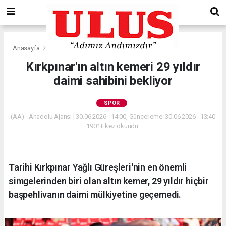
Anasayfa
Spor
Kırkpınar'ın altın kemeri 29 yıldır
daimi sahibini bekliyor
SPOR
(AA) - Anadolu Ajansı | 30.06.2026 - 14:00, Güncelleme: 30.06.2026 - 13:40
1901+ kez okundu.
Tarihi Kırkpınar Yağlı Güreşleri'nin en önemli
simgelerinden biri olan altın kemer, 29 yıldır hiçbir
başpehlivanın daimi mülkiyetine geçemedi.