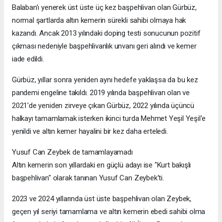
Balaban'ı yenerek üst üste üç kez başpehlivan olan Gürbüz,
normal şartlarda altın kemerin sürekli sahibi olmaya hak
kazandı. Ancak 2013 yılındaki doping testi sonucunun pozitif
çıkması nedeniyle başpehlivanlık unvanı geri alındı ve kemer
iade edildi.
Gürbüz, yıllar sonra yeniden aynı hedefe yaklaşsa da bu kez
pandemi engeline takıldı. 2019 yılında başpehlivan olan ve
2021'de yeniden zirveye çıkan Gürbüz, 2022 yılında üçüncü
halkayı tamamlamak isterken ikinci turda Mehmet Yeşil Yeşil'e
yenildi ve altın kemer hayalini bir kez daha erteledi.
Yusuf Can Zeybek de tamamlayamadı
Altın kemerin son yıllardaki en güçlü adayı ise "Kurt bakışlı
başpehlivan" olarak tanınan Yusuf Can Zeybek'ti.
2023 ve 2024 yıllarında üst üste başpehlivan olan Zeybek,
geçen yıl seriyi tamamlama ve altın kemerin ebedi sahibi olma