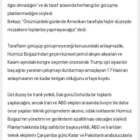
ilgisi olmadığını" ve iki taraf arasında herhangi bir görüşme
planlanmadığını söyledi.
Bekayi, "Önümüzdeki günlerde Amerikan tarafıyla hiçbir düzeyde
müzakere toplantısı yapmayacağız" dedi.
Tarafların görüşüp görüşmeyeceği konusundaki anlaşmazlık,
Hürmüz Boğazı'ndan geçen küresel petrol akışını aksatan ve
Kasım ayındaki kongre seçimleri öncesinde Trump için siyasi bir
baş ağrısı yaratan çatışmayı durdurmayı amaçlayan 17 Haziran
anlaşmasının ne kadar kırılgan olduğunu ortaya koydu.
Üst düzey bir İranlı yetkili, Salı günü Doha'da bir toplantı
yapılacağını, ancak İran ve ABD ekipleri arasında İsviçre'de daha
önce yapılan teknik görüşmelerin aksine, odak noktasının Hürmüz
Boğazı'nın yönetimi ve gerilimlerin azaltılması olacağını söyledi.
Planlar hakkında bilgi sahibi bir başka yetkili, ABD ve İran'dan
teknik ekiplerin Çarşamba günü Katar ve Pakistanlı arabulucularla