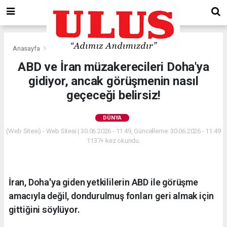
Anasayfa
Dünya
ABD ve İran müzakerecileri Doha'ya
gidiyor, ancak görüşmenin nasıl
geçeceği belirsiz!
DÜNYA
(Web Sitesi) - Web Sitesi | 30.06.2026 - 11:49, Güncelleme: 30.06.2026 - 11:49
1137+ kez okundu.
İran, Doha'ya giden yetkililerin ABD ile görüşme
amacıyla değil, dondurulmuş fonları geri almak için
gittiğini söylüyor.