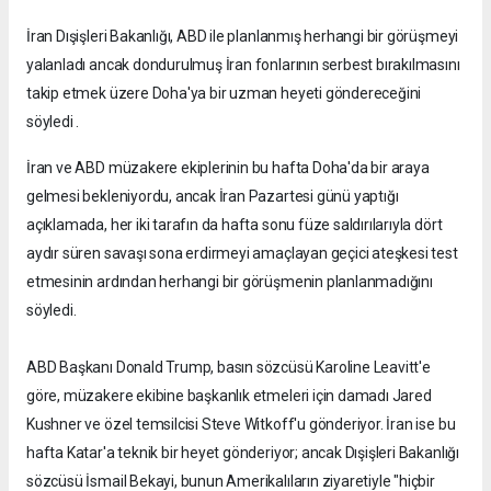
İran Dışişleri Bakanlığı, ABD ile planlanmış herhangi bir görüşmeyi
yalanladı ancak dondurulmuş İran fonlarının serbest bırakılmasını
takip etmek üzere Doha'ya bir uzman heyeti göndereceğini
söyledi .
İran ve ABD müzakere ekiplerinin bu hafta Doha'da bir araya
gelmesi bekleniyordu, ancak İran Pazartesi günü yaptığı
açıklamada, her iki tarafın da hafta sonu füze saldırılarıyla dört
aydır süren savaşı sona erdirmeyi amaçlayan geçici ateşkesi test
etmesinin ardından herhangi bir görüşmenin planlanmadığını
söyledi.
ABD Başkanı Donald Trump, basın sözcüsü Karoline Leavitt'e
göre, müzakere ekibine başkanlık etmeleri için damadı Jared
Kushner ve özel temsilcisi Steve Witkoff'u gönderiyor. İran ise bu
hafta Katar'a teknik bir heyet gönderiyor; ancak Dışişleri Bakanlığı
sözcüsü İsmail Bekayi, bunun Amerikalıların ziyaretiyle "hiçbir