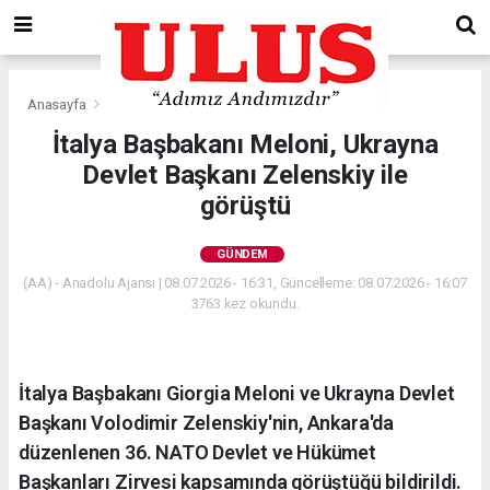
Anasayfa
Gündem
İtalya Başbakanı Meloni, Ukrayna
Devlet Başkanı Zelenskiy ile
görüştü
GÜNDEM
(AA) - Anadolu Ajansı | 08.07.2026 - 16:31, Güncelleme: 08.07.2026 - 16:07
3763 kez okundu.
İtalya Başbakanı Giorgia Meloni ve Ukrayna Devlet
Başkanı Volodimir Zelenskiy'nin, Ankara'da
düzenlenen 36. NATO Devlet ve Hükümet
Başkanları Zirvesi kapsamında görüştüğü bildirildi.