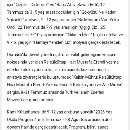
için "Çizgileri Dinlemek" ve "Barış Afişi: Savaş Bitti", 12
Temmuz'da 3–5 yaş arası çocuklar için "Gökyüzü Ne Kadar
Yüksek?" atölyesi, 9 -12 yaş arası için "Bir Mesajım Var: Yoko
Ono", 22 Temmuz'da 7-9 yaş arası için "Çığlığı Çiz", 25
Temmuz'da 7–10 yaş arası için "Dikkatin İzleri" başlıklı atölye ve
9 -12 yaş için "Haritayı Yeniden Çiz" atölyesi gerçekleştirilecek.
Osmanlı'da devlet yönetimi, ilim ve vakıf geleneğinin kesişim
noktasında yer alan Reisülküttap Hacı Mustafa Efendi yazma
eserler koleksiyonunu ve aile mirasını ilk kez bütüncül bir
anlatıyla ziyaretçilerle buluşturacak "Kalbin Mührü: Reisülküttap
Hacı Mustafa Efendi Yazma Eserler Koleksiyonu ve Aile Mirası"
sergisi, 8-31 Temmuz arasında Türk ve İslam Eserleri
Müzesi'nde görülebilecek.
Rami Kütüphanesi de 9-12 yaş grubuna yönelik "2026 Yaz
Okulu Programı"nı, 6 Temmuz - 28 Ağustos arasında dört
dönem halinde gerçekleştirilecek. Program, bilim, sanat,