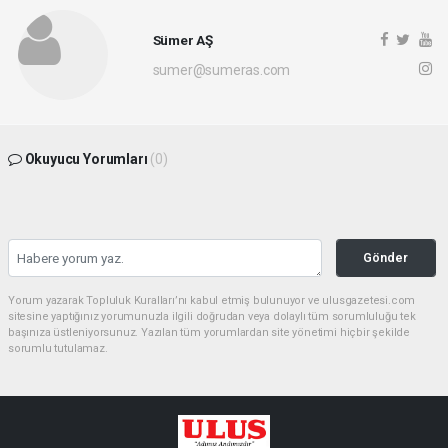
Sümer AŞ
sumer@sumeras.com
Okuyucu Yorumları
(0)
Gönder
Yorum yazarak Topluluk Kuralları’nı kabul etmiş bulunuyor ve ulusgazetesi.com
sitesine yaptığınız yorumunuzla ilgili doğrudan veya dolaylı tüm sorumluluğu tek
başınıza üstleniyorsunuz. Yazılan tüm yorumlardan site yönetimi hiçbir şekilde
sorumlu tutulamaz.