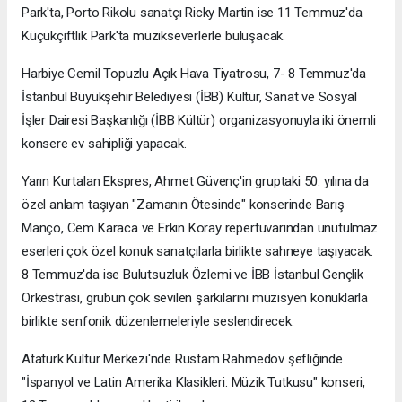
Park'ta, Porto Rikolu sanatçı Ricky Martin ise 11 Temmuz'da
Küçükçiftlik Park'ta müzikseverlerle buluşacak.
Harbiye Cemil Topuzlu Açık Hava Tiyatrosu, 7- 8 Temmuz'da
İstanbul Büyükşehir Belediyesi (İBB) Kültür, Sanat ve Sosyal
İşler Dairesi Başkanlığı (İBB Kültür) organizasyonuyla iki önemli
konsere ev sahipliği yapacak.
Yarın Kurtalan Ekspres, Ahmet Güvenç'in gruptaki 50. yılına da
özel anlam taşıyan "Zamanın Ötesinde" konserinde Barış
Manço, Cem Karaca ve Erkin Koray repertuvarından unutulmaz
eserleri çok özel konuk sanatçılarla birlikte sahneye taşıyacak.
8 Temmuz'da ise Bulutsuzluk Özlemi ve İBB İstanbul Gençlik
Orkestrası, grubun çok sevilen şarkılarını müzisyen konuklarla
birlikte senfonik düzenlemeleriyle seslendirecek.
Atatürk Kültür Merkezi'nde Rustam Rahmedov şefliğinde
"İspanyol ve Latin Amerika Klasikleri: Müzik Tutkusu" konseri,