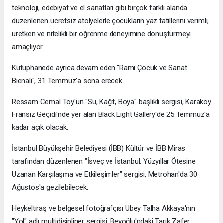
teknoloji, edebiyat ve el sanatları gibi birçok farklı alanda
düzenlenen ücretsiz atölyelerle çocukların yaz tatillerini verimli,
üretken ve nitelikli bir öğrenme deneyimine dönüştürmeyi
amaçlıyor.
Kütüphanede ayrıca devam eden "Rami Çocuk ve Sanat
Bienali", 31 Temmuz'a sona erecek.
Ressam Cemal Toy'un "Su, Kağıt, Boya" başlıklı sergisi, Karaköy
Fransız Geçidi'nde yer alan Black Light Gallery'de 25 Temmuz'a
kadar açık olacak.
İstanbul Büyükşehir Belediyesi (İBB) Kültür ve İBB Miras
tarafından düzenlenen "İsveç ve İstanbul: Yüzyıllar Ötesine
Uzanan Karşılaşma ve Etkileşimler" sergisi, Metrohan'da 30
Ağustos'a gezilebilecek.
Heykeltıraş ve belgesel fotoğrafçısı Ubey Talha Akkaya'nın
"Yol" adlı multidisipliner sergisi, Beyoğlu'ndaki Tarık Zafer