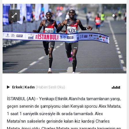
Erkek
|
Kadın
(Haberi Sesli Oku)
İSTANBUL (AA) - Yenikapı Etkinlik Alanı'nda tamamlanan yarışı,
geçen senenin de şampiyonu olan Kenyalı sporcu Alex Matata,
1 saat 1 saniyelik süresiyle ilk sırada tamamladı. Alex
Matata'nın saliselerle gerisinde kalan ikiz kardeşi Charles
Matata, ikinci oldu. Charles Matata aynı zamanda kariyerinin en