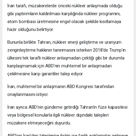
İran tarafı, müzakerelerde önceki nükleer anlaşmada olduğu
gibi yaptırımların kaldırılması karşılığında nükleer programını,
atom bombası üretmesine engel olacak şekilde kısıtlamaya
hazır olduğunu belirtiyor.
Bununla birlikte Tahran, nükleer enerji geliştirme ve uranyum
zenginleştirme hakkının tanınmasını isterken 2018'de Trump'ın
ülkesini tek taraflı nükleer anlaşmadan çektiği gibi bir durumla
karşılaşmamak için ABD’nin muhtemel bir anlaşmadan
çekilmesine karşı garantiler talep ediyor.
İran, muhtemel bir anlaşmanın ABD Kongresi tarafından
onaylanmasını istiyor.
İran ayrıca ABD'nin gündeme getirdiği Tahran'ın füze kapasitesi
veya bölgesel konularla ilgili nükleer dışındaki talepleri
müzakere etmeyeceğini duyurdu.
ABD'nin İran'dan taleplerine ilişkin ise farklı açıklamalar gelmeye