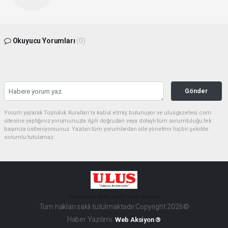
Okuyucu Yorumları
(0)
Gönder
Yorum yazarak Topluluk Kuralları’nı kabul etmiş bulunuyor ve ulusgazetesi.com
sitesine yaptığınız yorumunuzla ilgili doğrudan veya dolaylı tüm sorumluluğu tek
başınıza üstleniyorsunuz. Yazılan tüm yorumlardan site yönetimi hiçbir şekilde
sorumlu tutulamaz.
haber paketi
haber scripti
haber yazılımı
Tüm hakları saklı tutulmaktadır.Copyright 2026©
Haber Yazılımı:
Web Aksiyon ®