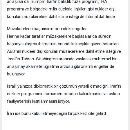
anlaşılsa da Trump'ın İran’ın balistik füze programı, İHA
programı ve bölgedeki milis güçlerle ilişkileri gibi nükleer dışı
konuları müzakerelere dahil etme isteği de ihtimal dahilinde.
Müzakerelerin başarısının önündeki engeller
Her ne kadar taraflar müzakerelere başlasalar da sürecin
başarıya ulaşma ihtimalinin önündeki karşılıklı güven sorunları,
ABD'nin nükleer dışı konuları müzakerelere dahil etme isteği ve
İsrail’in Tahran-Washington arasında varılacak muhtemel bir
anlaşmayı akamete uğratma arzusu gibi önemli engeller de
bulunuyor.
İsrail, yalnızca diplomatik bir çözümün yeterli olmadığını, İran’ın
nükleer programının tamamen ortadan kaldırılmasını ve askeri
faaliyetlerinin kısıtlanmasını istiyor.
İran ise bunu kabul etmeyeceğini birçok kez dile getirdi.