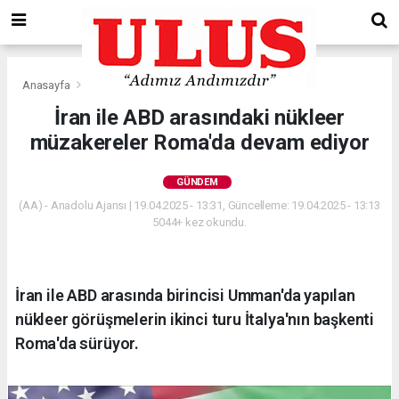
Anasayfa
Gündem
İran ile ABD arasındaki nükleer
müzakereler Roma'da devam ediyor
GÜNDEM
(AA) - Anadolu Ajansı | 19.04.2025 - 13:31, Güncelleme: 19.04.2025 - 13:13
5044+ kez okundu.
İran ile ABD arasında birincisi Umman'da yapılan
nükleer görüşmelerin ikinci turu İtalya'nın başkenti
Roma'da sürüyor.