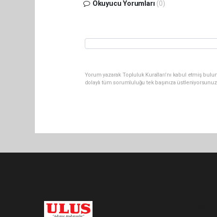
Okuyucu Yorumları
(0)
Yorum yazarak Topluluk Kuralları’nı kabul etmiş bulu
dolaylı tüm sorumluluğu tek başınıza üstleniyorsunuz
Pro-0.050