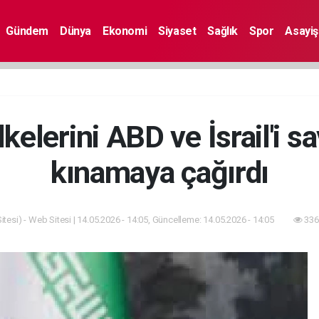
Gündem
Dünya
Ekonomi
Siyaset
Sağlık
Spor
Asayiş
kelerini ABD ve İsrail'i 
kınamaya çağırdı
tesi) - Web Sitesi | 14.05.2026 - 14:05, Güncelleme: 14.05.2026 - 14:05
336