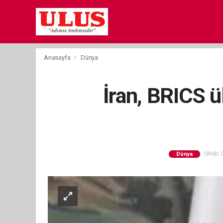
Anasayfa
Dünya
İran, BRICS ül
(Web Si
Dünya