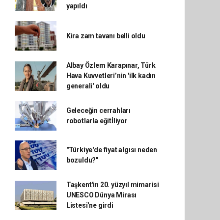
yapıldı
Kira zam tavanı belli oldu
Albay Özlem Karapınar, Türk
Hava Kuvvetleri’nin 'ilk kadın
generali' oldu
Geleceğin cerrahları
robotlarla eğitİliyor
"Türkiye'de fiyat algısı neden
bozuldu?"
Taşkent'in 20. yüzyıl mimarisi
UNESCO Dünya Mirası
Listesi'ne girdi