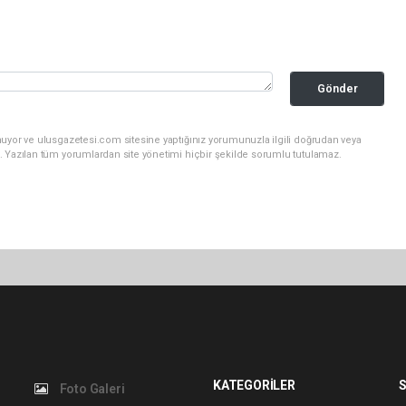
Gönder
nuyor ve ulusgazetesi.com sitesine yaptığınız yorumunuzla ilgili doğrudan veya
. Yazılan tüm yorumlardan site yönetimi hiçbir şekilde sorumlu tutulamaz.
KATEGORİLER
S
Foto Galeri