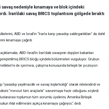
l'i savaş nedeniyle kınamaya ve blok içindeki
dı. İran'daki savaş BRICS toplantısını gölgede bıraktı
lerini, ABD ve İsrail'in "İran'a karşı yasadışı saldırganlıkları" da dahil
rini kınamaya çağırdı.
açıklamalar, ABD-İsrail'in İran'daki savaşının dışişleri bakanları
enişletilmiş BRICS bloğu içindeki bölünmeleri vurguluyor. Grubun
Emirlikleri'ni de içermesi, çatışma konusunda birleşik bir pozisyon
"yasadışı yayılmacılık ve savaş kışkırtıcılığı" olarak nitelendirdi ve
ndisini "mevcut tüm araçlarla" savunmaya hazır olduğunu söyledi.
uluslararası toplumun tüm sorumlu üyelerini, Amerika Birleşik
ukukun ihlal edilmesini açıkça kınamaya çağırıyor," dedi.