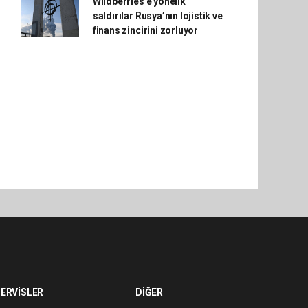
Wildberries'e yönelik
saldırılar Rusya’nın lojistik ve
finans zincirini zorluyor
ERVİSLER
DİĞER