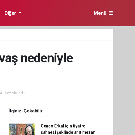
Diğer
Menü
savaş nedeniyle
4+ kez okundu.
İlginizi Çekebilir
Genco Erkal için tiyatro
sahnesi şeklinde anıt mezar