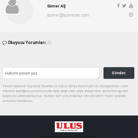
Sümer AŞ
sumer@sumeras.com
Okuyucu Yorumları
(0)
Gönder
Yorum yazarak Topluluk Kuralları’nı kabul etmiş bulunuyor ve ulusgazetesi.com
sitesine yaptığınız yorumunuzla ilgili doğrudan veya dolaylı tüm sorumluluğu tek
başınıza üstleniyorsunuz. Yazılan tüm yorumlardan site yönetimi hiçbir şekilde
sorumlu tutulamaz.
haber paketi
haber scripti
haber yazılımı