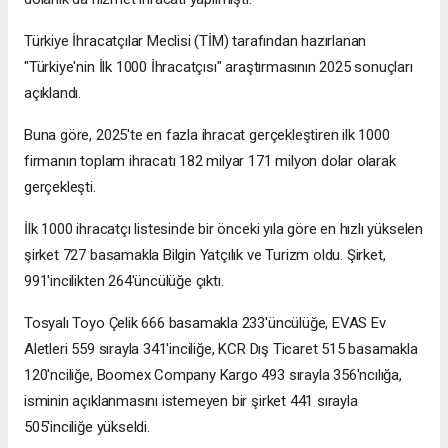
Türkiye İhracatçılar Meclisi (TİM) tarafından hazırlanan
"Türkiye'nin İlk 1000 İhracatçısı" araştırmasının 2025 sonuçları
açıklandı.
Buna göre, 2025'te en fazla ihracat gerçekleştiren ilk 1000
firmanın toplam ihracatı 182 milyar 171 milyon dolar olarak
gerçekleşti.
İlk 1000 ihracatçı listesinde bir önceki yıla göre en hızlı yükselen
şirket 727 basamakla Bilgin Yatçılık ve Turizm oldu. Şirket,
991'incilikten 264'üncülüğe çıktı.
Tosyalı Toyo Çelik 666 basamakla 233'üncülüğe, EVAS Ev
Aletleri 559 sırayla 341'inciliğe, KCR Dış Ticaret 515 basamakla
120'nciliğe, Boomex Company Kargo 493 sırayla 356'ncılığa,
isminin açıklanmasını istemeyen bir şirket 441 sırayla
505'inciliğe yükseldi.