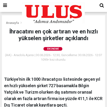
Anasayfa
Ekonomi
İhracatını en çok artıran ve en hızlı
yükselen şirketler açıklandı
EKONOMI
(AA) - Anadolu Ajansı | 30.06.2026 - 12:30, Güncelleme: 30.06.2026 - 12:07
1095+ kez okundu.
Türkiye'nin ilk 1000 ihracatçısı listesinde geçen yıl
en hızlı yükselen şirket 727 basamakla Bilgin
Yatçılık ve Turizm olurken dış satımını oransal
olarak en fazla artıran firma ise yüzde 411,1 ile KCR
Dış Ticaret olarak kayıtlara geçti.