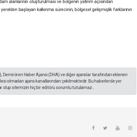
ihdam alanlarının oluşturulması ve bölgenin yatırım açısından
 yerelden başlayan kalkınma sürecinin, bölgesel gelişmişlik farklarının
), Demirören Haber Ajansı (DHA) ve diğer ajanslar tarafından eklenen
lesi olmadan ajans kanallarından çekilmektedir. Bu haberlerde yer
 olup sitemizin hiç bir editörü sorumlu tutulamaz...