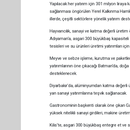
Yapılacak her yatırım için 301 milyon liraya 
sağlanması öngörülen Yerel Kalkınma Haml
illerde, çeşitli sektörlere yönelik yatırım dest
Hayvancılık, sanayi ve katma değerli üretim
Adıyaman'a, asgari 300 büyükbaş kapasiteli 
tesisleri ve su ürünleri üretimi yatırımları için
Meyve ve sebze işleme, kurutma ve paketlen
yatırımlarının öne çıkacağı Batman'da, doğa te
desteklenecek.
Diyarbakır'da, alüminyumdan katma değerli ürün
yan sanayi yatırımlarına teşvik sağlanacak.
Gastronominin başkenti olarak öne çıkan Ga
yüksek nitelikli sanayi girdileri, makine üreti
Kilis'te, asgari 300 büyükbaş entegre et ve s