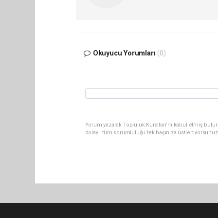
Okuyucu Yorumları
(0)
Yorum yazarak Topluluk Kuralları’nı kabul etmiş bulu
dolaylı tüm sorumluluğu tek başınıza üstleniyorsunuz