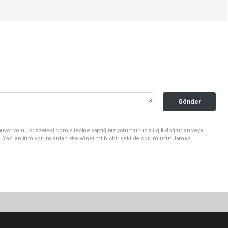
Gönder
nuyor ve ulusgazetesi.com sitesine yaptığınız yorumunuzla ilgili doğrudan veya
. Yazılan tüm yorumlardan site yönetimi hiçbir şekilde sorumlu tutulamaz.