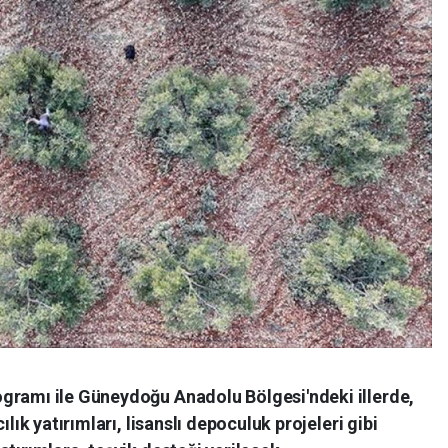
gramı ile Güneydoğu Anadolu Bölgesi'ndeki illerde,
ılık yatırımları, lisanslı depoculuk projeleri gibi