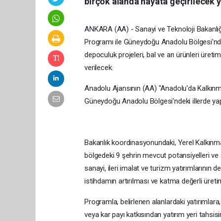
birçok alanda hayata geçirilecek ya
ANKARA (AA) - Sanayi ve Teknoloji Bakanlı
Programı ile Güneydoğu Anadolu Bölgesi'ndeki i
depoculuk projeleri, bal ve arı ürünleri üreti
verilecek.
Anadolu Ajansının (AA) "Anadolu'da Kalkınma
Güneydoğu Anadolu Bölgesi'ndeki illerde yapıl
Bakanlık koordinasyonundaki, Yerel Kalkınma
bölgedeki 9 şehrin mevcut potansiyelleri ve se
sanayi, ileri imalat ve turizm yatırımlarının
istihdamın artırılması ve katma değerli üreti
Programla, belirlenen alanlardaki yatırımlara
veya kar payı katkısından yatırım yeri tahsisi