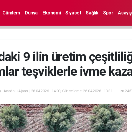
Gündem
Dünya
Ekonomi
Siyaset
Sağlık
Spor
Asayiş
ki 9 ilin üretim çeşitliliğ
mlar teşviklerle ivme ka
 - Anadolu Ajansı | 26.04.2026 - 14:00, Güncelleme: 26.04.2026 - 13:31
2457