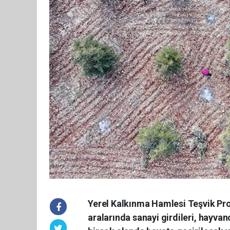
Yerel Kalkınma Hamlesi Teşvik Pro
aralarında sanayi girdileri, hayvanc