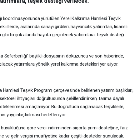
tırımlara, teşvik desteği verilecek.
ğı koordinasyonunda yürütülen Yerel Kalkınma Hamlesi Teşvik
llerde, aralarında sanayi girdileri, hayvancılık yatırımları, lisanslı
mi gibi birçok alanda hayata geçirilecek yatırımlara, teşvik desteği
 Seferberliği" başlıklı dosyasının dokuzuncu ve son haberinde,
acak yatırımlara yönelik yerel kalkınma destekleri yer alıyor.
 Hamlesi Teşvik Programı çerçevesinde belirlenen yatırım başlıkları,
ktörel ihtiyaçları doğrultusunda şekillendirilirken, tarıma dayalı
 desteklenmesi amaçlanıyor. Bu doğrultuda sağlanacak teşviklerle,
min yaygınlaştırılması hedefleniyor.
, büyüklüğüne göre vergi indiriminden sigorta primi desteğine, faiz
ne ve gelir vergisi muafiyetine kadar çeşitli destekler sunulacak.