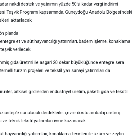
kadar nakdi destek ve yatırımın yüzde 50'si kadar vergi indirimi
esi Teşvik Programı kapsamında, Güneydoğu Anadolu Bölgesi'ndeki
ekleri aktarılacak.
 ön planda
entegre et ve süt hayvancılığı yatırımları, badem işleme, konaklama
 teşvik verilecek.
miş gıda üretimi ile asgari 20 dekar büyüklüğünde entegre sera
melli turizm projeleri ve tekstil yan sanayi yatırımları da
ler, bitkisel girdilerden endüstriyel üretim, paketli gıda ve tekstil
ziantep'e sunulacak desteklerle, çevre dostu ambalaj üretimi,
mi ve teknik tekstil yatırımları ivme kazanacak.
üt hayvancılığı yatırımları, konaklama tesisleri ile üzüm ve zeytin