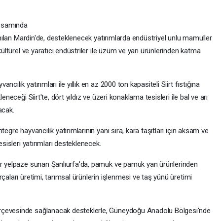
apsamında
 anılan Mardin'de, desteklenecek yatırımlarda endüstriyel unlu mamuller
 kültürel ve yaratıcı endüstriler ile üzüm ve yan ürünlerinden katma
ılık yatırımları ile yıllık en az 2000 ton kapasiteli Siirt fıstığına
eneceği Siirt'te, dört yıldız ve üzeri konaklama tesisleri ile bal ve arı
acak.
egre hayvancılık yatırımlarının yanı sıra, kara taşıtları için aksam ve
esisleri yatırımları desteklenecek.
bir yelpaze sunan Şanlıurfa'da, pamuk ve pamuk yan ürünlerinden
çaları üretimi, tarımsal ürünlerin işlenmesi ve taş yünü üretimi
rçevesinde sağlanacak desteklerle, Güneydoğu Anadolu Bölgesi'nde