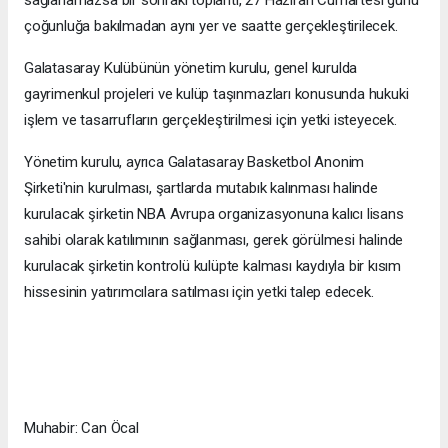
sağlanamazsa bir sonraki toplantı, 27 Haziran Cumartesi günü
çoğunluğa bakılmadan aynı yer ve saatte gerçekleştirilecek.
Galatasaray Kulübünün yönetim kurulu, genel kurulda
gayrimenkul projeleri ve kulüp taşınmazları konusunda hukuki
işlem ve tasarrufların gerçekleştirilmesi için yetki isteyecek.
Yönetim kurulu, ayrıca Galatasaray Basketbol Anonim
Şirketi'nin kurulması, şartlarda mutabık kalınması halinde
kurulacak şirketin NBA Avrupa organizasyonuna kalıcı lisans
sahibi olarak katılımının sağlanması, gerek görülmesi halinde
kurulacak şirketin kontrolü kulüpte kalması kaydıyla bir kısım
hissesinin yatırımcılara satılması için yetki talep edecek.
Muhabir: Can Öcal