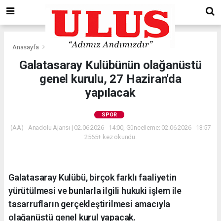
Anasayfa
Spor
Galatasaray Kulübünün olağanüstü
genel kurulu, 27 Haziran'da
yapılacak
SPOR
(AA) - Anadolu Ajansı | 02.06.2026 - 14:00, Güncelleme: 02.06.2026 - 13:57
2565+ kez okundu.
Galatasaray Kulübü, birçok farklı faaliyetin
yürütülmesi ve bunlarla ilgili hukuki işlem ile
tasarrufların gerçekleştirilmesi amacıyla
olağanüstü genel kurul yapacak.