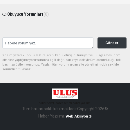
Okuyucu Yorumları
(0)
Gönder
Yorum yazarak Topluluk Kuralları’nı kabul etmiş bulunuyor ve ulusgazetesi.com
sitesine yaptığınız yorumunuzla ilgili doğrudan veya dolaylı tüm sorumluluğu tek
başınıza üstleniyorsunuz. Yazılan tüm yorumlardan site yönetimi hiçbir şekilde
sorumlu tutulamaz.
haber paketi
haber scripti
haber yazılımı
Tüm hakları saklı tutulmaktadır.Copyright 2026©
Haber Yazılımı:
Web Aksiyon ®