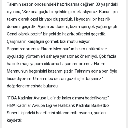
Takımın sezon öncesindeki hazırlıklarına değinen 30 yaşındaki
oyuncu, "Sezona güçlü bir şekilde girmek istiyoruz. Bunun için
takım olarak özel bir yapı oluşturduk. Heyecanlı bir hazırlık
dönemi geçirdik. Ayrıca bu dönem, bizim için çok yoğun geçti.
Genel olarak pozitif bir şekilde hazırlık sürecini geçirdik.
Çalışmanın karşılığını görmek bizi mutlu ediyor.
Başantrenörümüz Ekrem Memnun'un bizim üstümüzde
uyguladığı yöntemleri sahaya yansıtmak önemliydi. Çok fazla
hazırlık maçı yapamadık ama başantrenörümüz Ekrem
Memnun'un beğenisini kazanmışızdır. Takımım adına ben öyle
hissediyorum. Umarım bu sezon güzel işler başarırız."
değerlendirmesinde bulundu.
"FIBA Kadınlar Avrupa Ligi'nde kalıcı olmayı hedefliyoruz"
FIBA Kadınlar Avrupa Ligi ve Halkbank Kadınlar Basketbol
Süper Ligi'ndeki hedeflerini aktaran milli oyuncu, şunları
kaydetti: