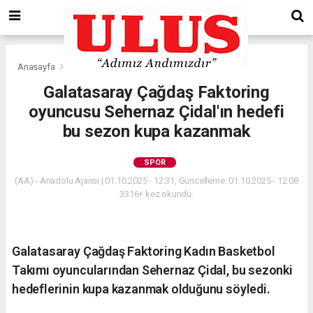
Anasayfa
Spor
Galatasaray Çağdaş Faktoring
oyuncusu Sehernaz Çidal'ın hedefi
bu sezon kupa kazanmak
SPOR
(AA) - Anadolu Ajansı | 01.10.2025 - 12:31, Güncelleme: 01.10.2025 - 12:08
3316+ kez okundu.
Galatasaray Çağdaş Faktoring Kadın Basketbol
Takımı oyuncularından Sehernaz Çidal, bu sezonki
hedeflerinin kupa kazanmak olduğunu söyledi.